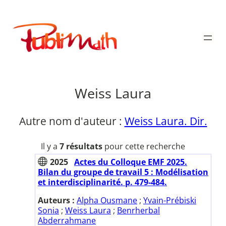
Aller
au
Publimath
contenu
Weiss Laura
Autre nom d'auteur :
Weiss Laura. Dir.
Il y a
7 résultats
pour cette recherche
2025
Actes du Colloque EMF 2025.
Bilan du groupe de travail 5 : Modélisation
et interdisciplinarité. p. 479-484.
Auteurs :
Alpha Ousmane
;
Yvain-Prébiski
Sonia
;
Weiss Laura
;
Benrherbal
Abderrahmane