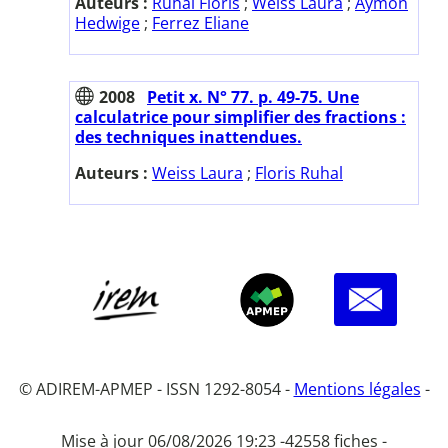
Auteurs :
Ruhal Floris
;
Weiss Laura
;
Aymon
Hedwige
;
Ferrez Eliane
2008
Petit x. N° 77. p. 49-75. Une
calculatrice pour simplifier des fractions :
des techniques inattendues.
Auteurs :
Weiss Laura
;
Floris Ruhal
© ADIREM-APMEP - ISSN 1292-8054 -
Mentions légales
-
Mise à jour 06/08/2026 19:23 -
42558 fiches -