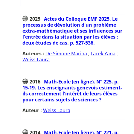
2025
Actes du Colloque EMF 2025. Le
processus de dévolution d'un problème
extra-mathématique et ses influences sur
l'entrée dans la situation par les élèves :
deux études de cas. p. 527-536.
Auteurs :
De Simone Marina
;
Lacek Yana
;
Weiss Laura
2016
Math-Ecole (en ligne). N° 225. p.
15-19. Les enseignants genevois estiment-
ils correctement l'intérêt de leurs élèves
pour certains sujets de sciences ?
Auteur :
Weiss Laura
2014
Math-Ecole (en ligne). N° 221. p.