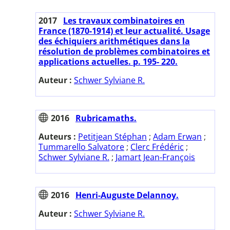
2017
Les travaux combinatoires en
France (1870-1914) et leur actualité. Usage
des échiquiers arithmétiques dans la
résolution de problèmes combinatoires et
applications actuelles. p. 195- 220.
Auteur :
Schwer Sylviane R.
2016
Rubricamaths.
Auteurs :
Petitjean Stéphan
;
Adam Erwan
;
Tummarello Salvatore
;
Clerc Frédéric
;
Schwer Sylviane R.
;
Jamart Jean-François
2016
Henri-Auguste Delannoy.
Auteur :
Schwer Sylviane R.