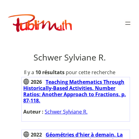
Aller
au
Publimath
contenu
Schwer Sylviane R.
Il y a
10 résultats
pour cette recherche
2026
Teaching Mathematics Through
Historically-Based Activities. Number
Ratios: Another Approach to Fractions. p.
87-118.
Auteur :
Schwer Sylviane R.
2022
Géométries d'hier à demain. La