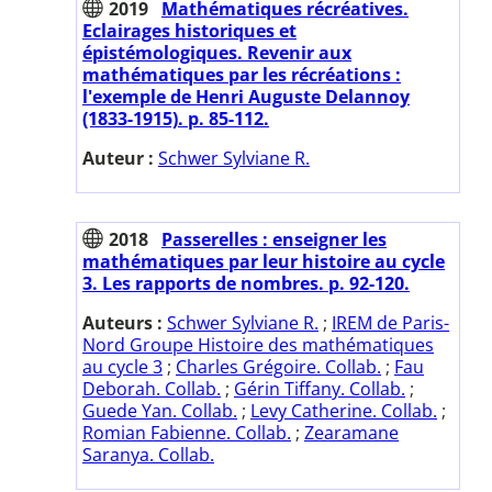
2019
Mathématiques récréatives.
Eclairages historiques et
épistémologiques. Revenir aux
mathématiques par les récréations :
l'exemple de Henri Auguste Delannoy
(1833-1915). p. 85-112.
Auteur :
Schwer Sylviane R.
2018
Passerelles : enseigner les
mathématiques par leur histoire au cycle
3. Les rapports de nombres. p. 92-120.
Auteurs :
Schwer Sylviane R.
;
IREM de Paris-
Nord Groupe Histoire des mathématiques
au cycle 3
;
Charles Grégoire. Collab.
;
Fau
Deborah. Collab.
;
Gérin Tiffany. Collab.
;
Guede Yan. Collab.
;
Levy Catherine. Collab.
;
Romian Fabienne. Collab.
;
Zearamane
Saranya. Collab.