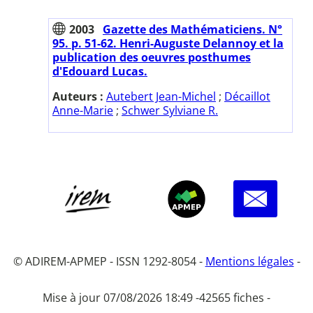
2003
Gazette des Mathématiciens. N°
95. p. 51-62. Henri-Auguste Delannoy et la
publication des oeuvres posthumes
d'Edouard Lucas.
Auteurs :
Autebert Jean-Michel
;
Décaillot
Anne-Marie
;
Schwer Sylviane R.
© ADIREM-APMEP - ISSN 1292-8054 -
Mentions légales
-
Mise à jour 07/08/2026 18:49 -
42565 fiches -