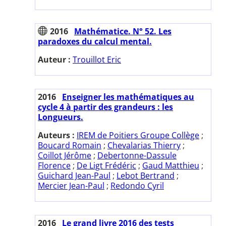
2016
Mathématice. N° 52. Les
paradoxes du calcul mental.
Auteur :
Trouillot Eric
2016
Enseigner les mathématiques au
cycle 4 à partir des grandeurs : les
Longueurs.
Auteurs :
IREM de Poitiers Groupe Collège
;
Boucard Romain
;
Chevalarias Thierry
;
Coillot Jérôme
;
Debertonne-Dassule
Florence
;
De Ligt Frédéric
;
Gaud Matthieu
;
Guichard Jean-Paul
;
Lebot Bertrand
;
Mercier Jean-Paul
;
Redondo Cyril
2016
Le grand livre 2016 des tests