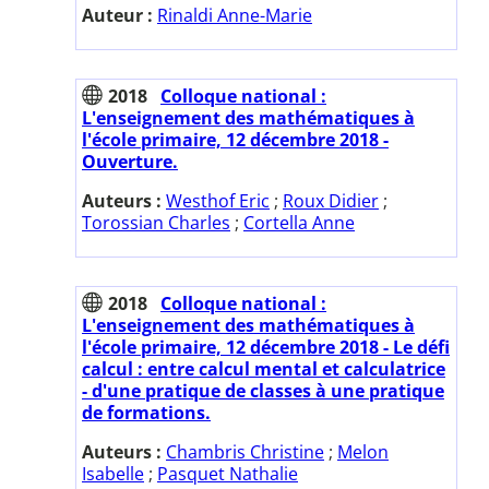
Auteur :
Rinaldi Anne-Marie
2018
Colloque national :
L'enseignement des mathématiques à
l'école primaire, 12 décembre 2018 -
Ouverture.
Auteurs :
Westhof Eric
;
Roux Didier
;
Torossian Charles
;
Cortella Anne
2018
Colloque national :
L'enseignement des mathématiques à
l'école primaire, 12 décembre 2018 - Le défi
calcul : entre calcul mental et calculatrice
- d'une pratique de classes à une pratique
de formations.
Auteurs :
Chambris Christine
;
Melon
Isabelle
;
Pasquet Nathalie