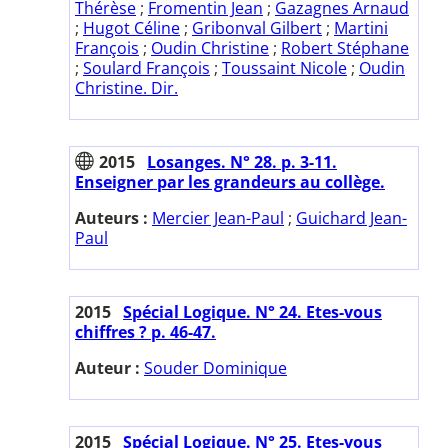
Thérèse
;
Fromentin Jean
;
Gazagnes Arnaud
;
Hugot Céline
;
Gribonval Gilbert
;
Martini
François
;
Oudin Christine
;
Robert Stéphane
;
Soulard François
;
Toussaint Nicole
;
Oudin
Christine. Dir.
2015
Losanges. N° 28. p. 3-11.
Enseigner par les grandeurs au collège.
Auteurs :
Mercier Jean-Paul
;
Guichard Jean-
Paul
2015
Spécial Logique. N° 24. Etes-vous
chiffres ? p. 46-47.
Auteur :
Souder Dominique
2015
Spécial Logique. N° 25. Etes-vous