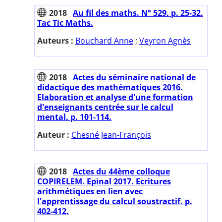
2018
Au fil des maths. N° 529. p. 25-32.
Tac Tic Maths.
Auteurs :
Bouchard Anne
;
Veyron Agnès
2018
Actes du séminaire national de
didactique des mathématiques 2016.
Elaboration et analyse d'une formation
d'enseignants centrée sur le calcul
mental. p. 101-114.
Auteur :
Chesné Jean-François
2018
Actes du 44ème colloque
COPIRELEM. Epinal 2017. Ecritures
arithmétiques en lien avec
l'apprentissage du calcul soustractif. p.
402-412.