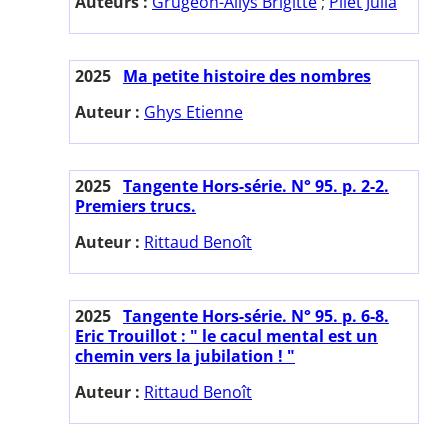
Auteurs :
Grugeon-Allys Brigitte
;
Pilet Julia
2025
Ma petite histoire des nombres
Auteur :
Ghys Etienne
2025
Tangente Hors-série. N° 95. p. 2-2.
Premiers trucs.
Auteur :
Rittaud Benoît
2025
Tangente Hors-série. N° 95. p. 6-8.
Eric Trouillot : " le cacul mental est un
chemin vers la jubilation ! "
Auteur :
Rittaud Benoît