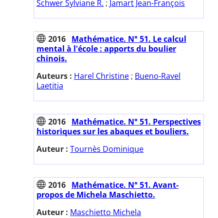
Schwer Sylviane R.
;
Jamart Jean-François
2016
Mathématice. N° 51. Le calcul
mental à l'école : apports du boulier
chinois.
Auteurs :
Harel Christine
;
Bueno-Ravel
Laetitia
2016
Mathématice. N° 51. Perspectives
historiques sur les abaques et bouliers.
Auteur :
Tournès Dominique
2016
Mathématice. N° 51. Avant-
propos de Michela Maschietto.
Auteur :
Maschietto Michela