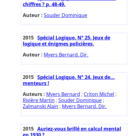
chiffres ? p. 48-49.
Auteur :
Souder Dominique
2015
Spécial Logique. N° 25. Jeux de
logique et énigmes policières.
Auteur :
Myers Bernard. Dir.
2015
Spécial Logique. N° 24. Jeux de...
menteurs !
Auteurs :
Myers Bernard
;
Criton Michel
;
Rivière Martin
;
Souder Dominique
;
Zalmanski Alain
;
Myers Bernard. Dir.
2015
Auriez-vous brillé en calcul mental
en 1930 ?