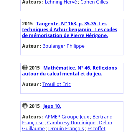
Auteurs :
Lehning Hervé
;
Cohen Gilles
2015
Tangente. N° 163. p. 35-35. Les
techniques d'Arhur benjamin - Les codes
de mémorisation de Pierre Hérigone.
Auteur :
Boulanger Philippe
2015
Mathématice. N° 46. Réflexions
autour du calcul mental et du jeu.
Auteur :
Trouillot Eric
2015
Jeux 10.
Auteurs :
APMEP Groupe Jeux
;
Bertrand
Françoise
;
Cambresy Dominique
;
Delon
Guillaume
;
Drouin François
;
Escoffet