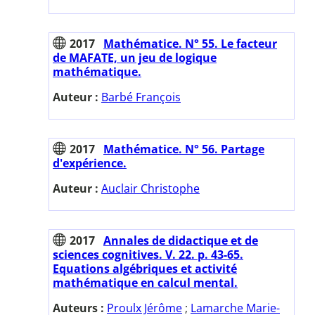
2017
Mathématice. N° 55. Le facteur
de MAFATE, un jeu de logique
mathématique.
Auteur :
Barbé François
2017
Mathématice. N° 56. Partage
d'expérience.
Auteur :
Auclair Christophe
2017
Annales de didactique et de
sciences cognitives. V. 22. p. 43-65.
Equations algébriques et activité
mathématique en calcul mental.
Auteurs :
Proulx Jérôme
;
Lamarche Marie-