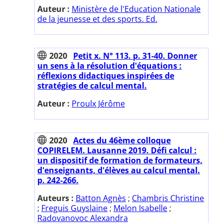
Auteur :
Ministère de l'Education Nationale
de la jeunesse et des sports. Ed.
2020
Petit x. N° 113. p. 31-40. Donner
un sens à la résolution d'équations :
réflexions didactiques inspirées de
stratégies de calcul mental.
Auteur :
Proulx Jérôme
2020
Actes du 46ème colloque
COPIRELEM. Lausanne 2019. Défi calcul :
un dispositif de formation de formateurs,
d'enseignants, d'élèves au calcul mental.
p. 242-266.
Auteurs :
Batton Agnès
;
Chambris Christine
;
Freguis Guyslaine
;
Melon Isabelle
;
Radovanovoc Alexandra