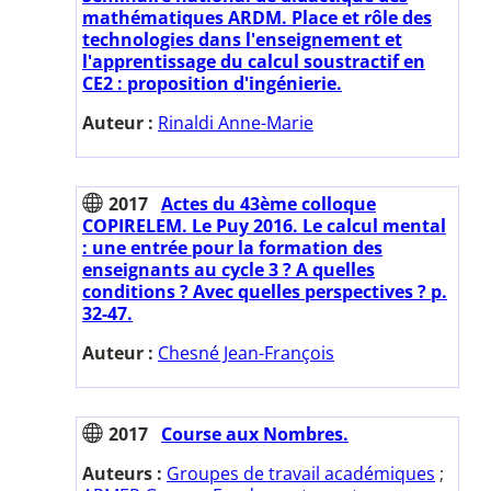
mathématiques ARDM. Place et rôle des
technologies dans l'enseignement et
l'apprentissage du calcul soustractif en
CE2 : proposition d'ingénierie.
Auteur :
Rinaldi Anne-Marie
2017
Actes du 43ème colloque
COPIRELEM. Le Puy 2016. Le calcul mental
: une entrée pour la formation des
enseignants au cycle 3 ? A quelles
conditions ? Avec quelles perspectives ? p.
32-47.
Auteur :
Chesné Jean-François
2017
Course aux Nombres.
Auteurs :
Groupes de travail académiques
;