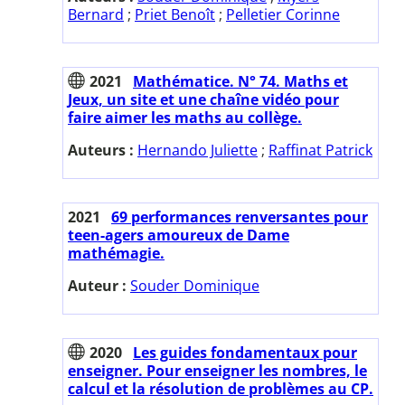
Bernard
;
Priet Benoît
;
Pelletier Corinne
2021
Mathématice. N° 74. Maths et
Jeux, un site et une chaîne vidéo pour
faire aimer les maths au collège.
Auteurs :
Hernando Juliette
;
Raffinat Patrick
2021
69 performances renversantes pour
teen-agers amoureux de Dame
mathémagie.
Auteur :
Souder Dominique
2020
Les guides fondamentaux pour
enseigner. Pour enseigner les nombres, le
calcul et la résolution de problèmes au CP.