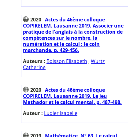
2020
Actes du 46ème colloque
COPIRELEM. Lausanne 2019. Associer une
pratique de l'anglais à la construction de
compétences sur le nombre, la
numération et le calcul : le coin
marchande. p. 429-456.
Auteurs :
Boisson Elisabeth
;
Wurtz
Catherine
2020
Actes du 46ème colloque
COPIRELEM. Lausanne 2019. Le jeu
Mathador et le calcul mental. p. 487-498.
Auteur :
Ludier Isabelle
2019
Mathématice. N° 63. Le calcul