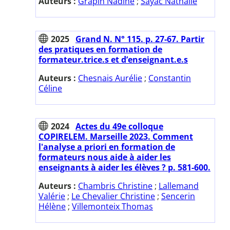
Auteurs :
Grapin Nadine
;
Sayac Nathalie
2025
Grand N. N° 115. p. 27-67. Partir
des pratiques en formation de
formateur.trice.s et d’enseignant.e.s
Auteurs :
Chesnais Aurélie
;
Constantin
Céline
2024
Actes du 49e colloque
COPIRELEM. Marseille 2023. Comment
l'analyse a priori en formation de
formateurs nous aide à aider les
enseignants à aider les élèves ? p. 581-600.
Auteurs :
Chambris Christine
;
Lallemand
Valérie
;
Le Chevalier Christine
;
Sencerin
Hélène
;
Villemonteix Thomas