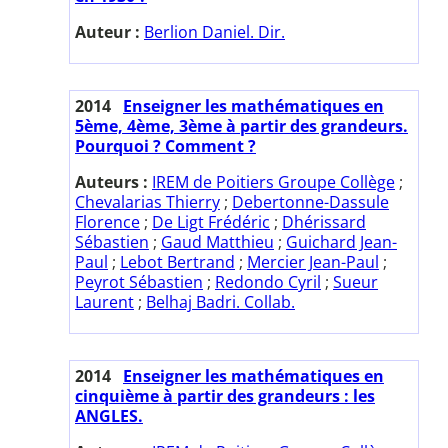
Auteur :
Berlion Daniel. Dir.
2014
Enseigner les mathématiques en
5ème, 4ème, 3ème à partir des grandeurs.
Pourquoi ? Comment ?
Auteurs :
IREM de Poitiers Groupe Collège
;
Chevalarias Thierry
;
Debertonne-Dassule
Florence
;
De Ligt Frédéric
;
Dhérissard
Sébastien
;
Gaud Matthieu
;
Guichard Jean-
Paul
;
Lebot Bertrand
;
Mercier Jean-Paul
;
Peyrot Sébastien
;
Redondo Cyril
;
Sueur
Laurent
;
Belhaj Badri. Collab.
2014
Enseigner les mathématiques en
cinquième à partir des grandeurs : les
ANGLES.