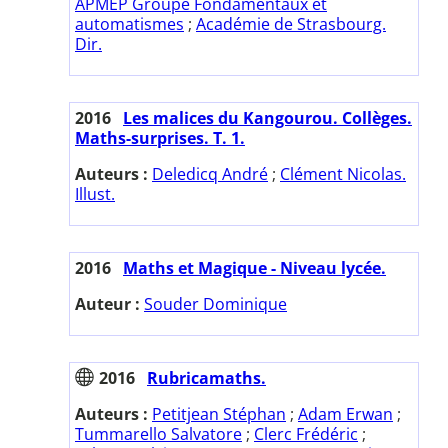
APMEP Groupe Fondamentaux et
automatismes
;
Académie de Strasbourg.
Dir.
2016
Les malices du Kangourou. Collèges.
Maths-surprises. T. 1.
Auteurs :
Deledicq André
;
Clément Nicolas.
Illust.
2016
Maths et Magique - Niveau lycée.
Auteur :
Souder Dominique
2016
Rubricamaths.
Auteurs :
Petitjean Stéphan
;
Adam Erwan
;
Tummarello Salvatore
;
Clerc Frédéric
;