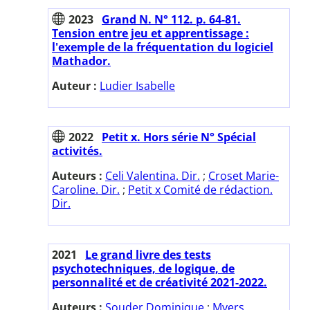
2023
Grand N. N° 112. p. 64-81.
Tension entre jeu et apprentissage :
l'exemple de la fréquentation du logiciel
Mathador.
Auteur :
Ludier Isabelle
2022
Petit x. Hors série N° Spécial
activités.
Auteurs :
Celi Valentina. Dir.
;
Croset Marie-
Caroline. Dir.
;
Petit x Comité de rédaction.
Dir.
2021
Le grand livre des tests
psychotechniques, de logique, de
personnalité et de créativité 2021-2022.
Auteurs :
Souder Dominique
;
Myers