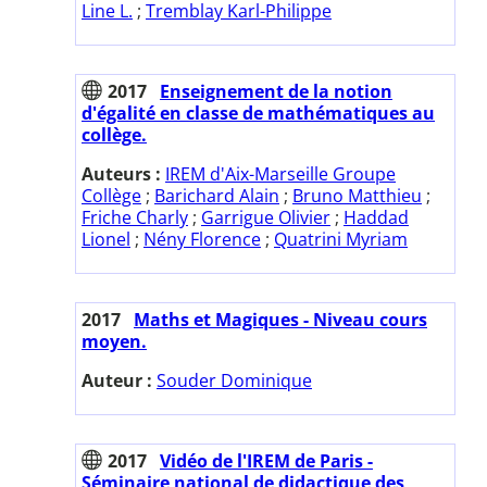
Line L.
;
Tremblay Karl-Philippe
2017
Enseignement de la notion
d'égalité en classe de mathématiques au
collège.
Auteurs :
IREM d'Aix-Marseille Groupe
Collège
;
Barichard Alain
;
Bruno Matthieu
;
Friche Charly
;
Garrigue Olivier
;
Haddad
Lionel
;
Nény Florence
;
Quatrini Myriam
2017
Maths et Magiques - Niveau cours
moyen.
Auteur :
Souder Dominique
2017
Vidéo de l'IREM de Paris -
Séminaire national de didactique des