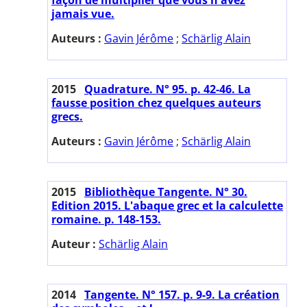
jamais vue.
Auteurs :
Gavin Jérôme
;
Schärlig Alain
2015
Quadrature. N° 95. p. 42-46. La
fausse position chez quelques auteurs
grecs.
Auteurs :
Gavin Jérôme
;
Schärlig Alain
2015
Bibliothèque Tangente. N° 30.
Edition 2015. L'abaque grec et la calculette
romaine. p. 148-153.
Auteur :
Schärlig Alain
2014
Tangente. N° 157. p. 9-9. La création