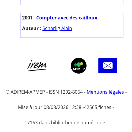
2001
Compter avec des cailloux.
Auteur :
Schärlig Alain
© ADIREM-APMEP - ISSN 1292-8054 -
Mentions légales
-
Mise à jour 08/08/2026 12:38 -
42565 fiches -
17163 dans bibliothèque numérique -