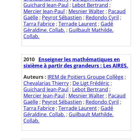
Guichard Jean-Paul
;
Lebot Bertrand
;
Mercier Jean-Paul
;
Mesnier Walter
;
Pacaud
Gaëlle
;
Peyrot Sébastien
;
Redondo Cyril
;
Tarra Fabrice
;
Terrade Laurent
;
Gadé
Géraldine. Collab.
;
Guilbault Mathilde.
Collab.
2010
Enseigner les mathématiques en
sixième à partir des grandeurs : Les AIRES.
Auteurs :
IREM de Poitiers Groupe Collège
;
Chevalarias Thierry
;
De Ligt Frédéric
;
Guichard Jean-Paul
;
Lebot Bertrand
;
Mercier Jean-Paul
;
Mesnier Walter
;
Pacaud
Gaëlle
;
Peyrot Sébastien
;
Redondo Cyril
;
Tarra Fabrice
;
Terrade Laurent
;
Gadé
Géraldine. Collab.
;
Guilbault Mathilde.
Collab.