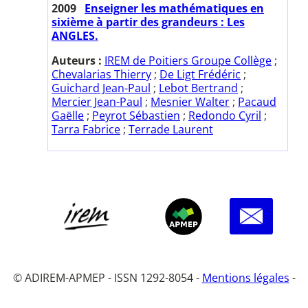
2009
Enseigner les mathématiques en
sixième à partir des grandeurs : Les
ANGLES.
Auteurs :
IREM de Poitiers Groupe Collège
;
Chevalarias Thierry
;
De Ligt Frédéric
;
Guichard Jean-Paul
;
Lebot Bertrand
;
Mercier Jean-Paul
;
Mesnier Walter
;
Pacaud
Gaëlle
;
Peyrot Sébastien
;
Redondo Cyril
;
Tarra Fabrice
;
Terrade Laurent
© ADIREM-APMEP - ISSN 1292-8054 -
Mentions légales
-