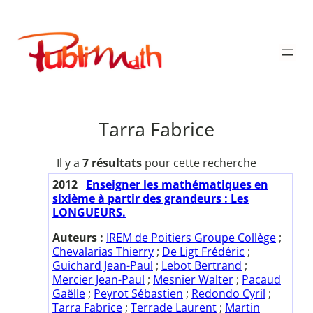
Aller
au
Publimath
contenu
Tarra Fabrice
Il y a
7 résultats
pour cette recherche
2012
Enseigner les mathématiques en
sixième à partir des grandeurs : Les
LONGUEURS.
Auteurs :
IREM de Poitiers Groupe Collège
;
Chevalarias Thierry
;
De Ligt Frédéric
;
Guichard Jean-Paul
;
Lebot Bertrand
;
Mercier Jean-Paul
;
Mesnier Walter
;
Pacaud
Gaëlle
;
Peyrot Sébastien
;
Redondo Cyril
;
Tarra Fabrice
;
Terrade Laurent
;
Martin