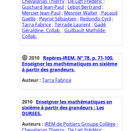
Chevalarias Thierry
;
De Ligt Frédéric
;
Guichard Jean-Paul
;
Lebot Bertrand
;
Mercier Jean-Paul
;
Mesnier Walter
;
Pacaud
Gaëlle
;
Peyrot Sébastien
;
Redondo Cyril
;
Tarra Fabrice
;
Terrade Laurent
;
Gadé
Géraldine. Collab.
;
Guilbault Mathilde.
Collab.
2010
Repères-IREM. N° 78. p. 71-100.
Enseigner les mathématiques en sixième
à partir des grandeurs.
Auteur :
Tarra Fabrice
2010
Enseigner les mathématiques en
sixième à partir des grandeurs : Les
DUREES.
Auteurs :
IREM de Poitiers Groupe Collège
;
Chevalarias Thierry
;
De Ligt Frédéric
;