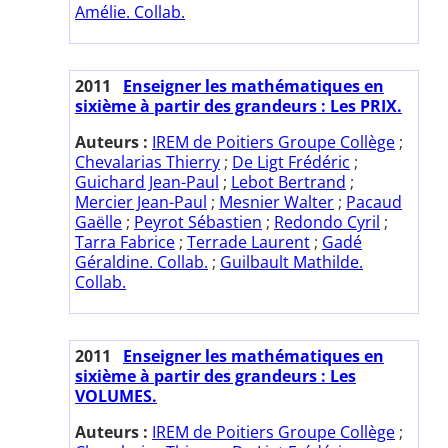
Amélie. Collab.
2011
Enseigner les mathématiques en
sixième à partir des grandeurs : Les PRIX.
Auteurs :
IREM de Poitiers Groupe Collège
;
Chevalarias Thierry
;
De Ligt Frédéric
;
Guichard Jean-Paul
;
Lebot Bertrand
;
Mercier Jean-Paul
;
Mesnier Walter
;
Pacaud
Gaëlle
;
Peyrot Sébastien
;
Redondo Cyril
;
Tarra Fabrice
;
Terrade Laurent
;
Gadé
Géraldine. Collab.
;
Guilbault Mathilde.
Collab.
2011
Enseigner les mathématiques en
sixième à partir des grandeurs : Les
VOLUMES.
Auteurs :
IREM de Poitiers Groupe Collège
;