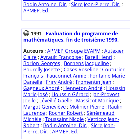
Bodin Antoine. Dir.
;
Sicre Jean-Pierre. Dir.
;
APMEP. Ed.
1991
Evaluation du programme de
mathématiques, fin de troisième 1990.
Auteurs :
APMEP Groupe EVAPM
;
Autexier
Claire
;
Ayrault Françoise
;
Bareil Henri
;
Borion Georges
;
Bornens Jacqueline
;
Bourelly Josette
;
Cases Roseline
;
Couturier
François
;
Fauconnet Annie
;
Fontaine Marie-
Danielle
;
Friry André
;
Fromentin Jean
;
Gagneux André
;
Henneton André
;
Houssin
Marie-José
;
Houssin Gérard
;
Jan-Provost
Joëlle
;
Léveillé Gaëlle
;
Massicot Monique
;
Margot Geneviève
;
Molinier Pierre
;
Raulin
Laurence
;
Rocher Robert
;
Sénémeaud
Michèle
;
Toussaint Nicole
;
Vetticoz Jean-
Robert
;
Bodin Antoine. Dir.
;
Sicre Jean-
Pierre. Dir.
;
APMEP. Ed.