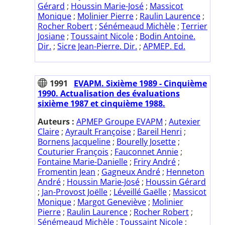
Gérard
;
Houssin Marie-José
;
Massicot
Monique
;
Molinier Pierre
;
Raulin Laurence
;
Rocher Robert
;
Sénémeaud Michèle
;
Terrier
Josiane
;
Toussaint Nicole
;
Bodin Antoine.
Dir.
;
Sicre Jean-Pierre. Dir.
;
APMEP. Ed.
1991
EVAPM. Sixième 1989 - Cinquième
1990. Actualisation des évaluations
sixième 1987 et cinquième 1988.
Auteurs :
APMEP Groupe EVAPM
;
Autexier
Claire
;
Ayrault Françoise
;
Bareil Henri
;
Bornens Jacqueline
;
Bourelly Josette
;
Couturier François
;
Fauconnet Annie
;
Fontaine Marie-Danielle
;
Friry André
;
Fromentin Jean
;
Gagneux André
;
Henneton
André
;
Houssin Marie-José
;
Houssin Gérard
;
Jan-Provost Joëlle
;
Léveillé Gaëlle
;
Massicot
Monique
;
Margot Geneviève
;
Molinier
Pierre
;
Raulin Laurence
;
Rocher Robert
;
Sénémeaud Michèle
;
Toussaint Nicole
;