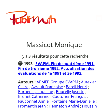
Aller
au
Publimath
contenu
Massicot Monique
Il y a
3 résultats
pour cette recherche
1993
EVAPM. Fin de quatrième 1991.
Fin de troisième 1992. Actualisation des
évaluations de 4e 1991 et 3e 1992.
Auteurs :
APMEP Groupe EVAPM
;
Autexier
Claire
;
Ayrault Françoise
;
Bareil Henri
;
Bornens Jacqueline
;
Bourelly Josette
;
Brunet Catherine
;
Couturier François
;
Fauconnet Annie
;
Fontaine Marie-Danielle
;
Fromentin Jean
;
Henneton André
;
Houssin