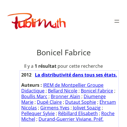
Aller
au
Publimath
contenu
Bonicel Fabrice
Il y a
1 résultat
pour cette recherche
2012
La distributivité dans tous ses états.
Auteurs :
IREM de Montpellier Groupe
Didactique
;
Bellard Nicole
;
Bonicel Fabrice
;
Boullis Marc
;
Bronner Alain
;
Diumenge
Marie
;
Dupé Claire
;
Dutaut Sophie
;
Ehrsam
Nicolas
;
Girmens Yves
;
Jolivet Soazig
;
Pellequer Sylvie
;
Rébillard Elisabeth
;
Roche
Michel
;
Durand-Guerrier Viviane. Préf.