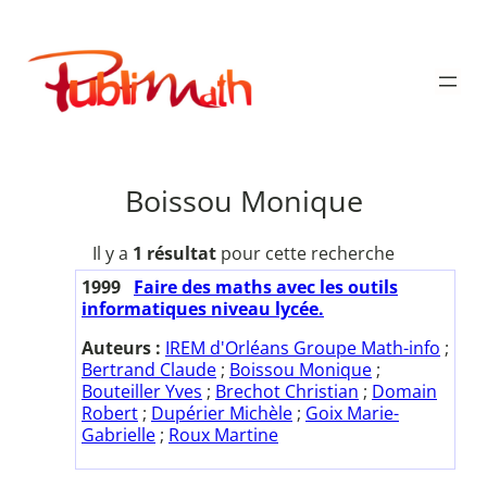
Aller
au
Publimath
contenu
Boissou Monique
Il y a
1 résultat
pour cette recherche
1999
Faire des maths avec les outils
informatiques niveau lycée.
Auteurs :
IREM d'Orléans Groupe Math-info
;
Bertrand Claude
;
Boissou Monique
;
Bouteiller Yves
;
Brechot Christian
;
Domain
Robert
;
Dupérier Michèle
;
Goix Marie-
Gabrielle
;
Roux Martine