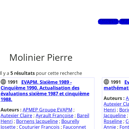
Mots-clés
Aute
Molinier Pierre
Il y a
5 résultats
pour cette recherche
1991
EVAPM. Sixième 1989 -
1991
E
Cinquième 1990. Actualisation des
mathématiq
évaluations sixième 1987 et cinquième
Auteurs :
A
1988.
Autexier Cl
Auteurs :
APMEP Groupe EVAPM
;
Henri
;
Bor
Autexier Claire
;
Ayrault Françoise
;
Bareil
Jacqueline
Henri
;
Bornens Jacqueline
;
Bourelly
Roseline
;
C
Josette
;
Couturier François
;
Fauconnet
Annie
;
Font