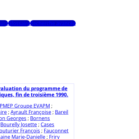
urs
Glossaire
Recherche avancée
valuation du programme de
ues, fin de troisième 1990.
PMEP Groupe EVAPM
;
aire
;
Ayrault Françoise
;
Bareil
ion Georges
;
Bornens
;
Bourelly Josette
;
Cases
outurier François
;
Fauconnet
aine Marie-Danielle
;
Friry