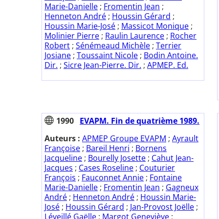
Marie-Danielle
;
Fromentin Jean
;
Henneton André
;
Houssin Gérard
;
Houssin Marie-José
;
Massicot Monique
;
Molinier Pierre
;
Raulin Laurence
;
Rocher
Robert
;
Sénémeaud Michèle
;
Terrier
Josiane
;
Toussaint Nicole
;
Bodin Antoine.
Dir.
;
Sicre Jean-Pierre. Dir.
;
APMEP. Ed.
1990
EVAPM. Fin de quatrième 1989.
Auteurs :
APMEP Groupe EVAPM
;
Ayrault
Françoise
;
Bareil Henri
;
Bornens
Jacqueline
;
Bourelly Josette
;
Cahut Jean-
Jacques
;
Cases Roseline
;
Couturier
François
;
Fauconnet Annie
;
Fontaine
Marie-Danielle
;
Fromentin Jean
;
Gagneux
André
;
Henneton André
;
Houssin Marie-
José
;
Houssin Gérard
;
Jan-Provost Joëlle
;
Léveillé Gaëlle
;
Margot Geneviève
;