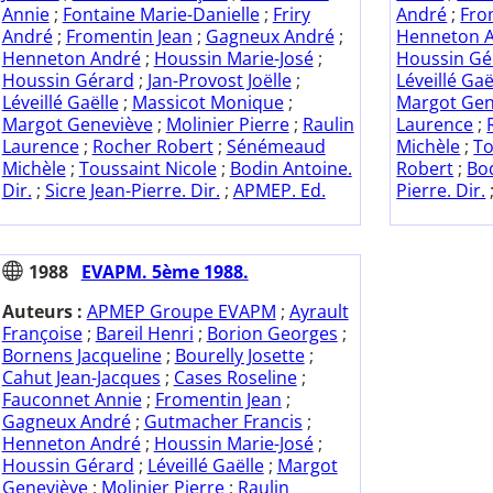
Annie
;
Fontaine Marie-Danielle
;
Friry
André
;
Fro
André
;
Fromentin Jean
;
Gagneux André
;
Henneton 
Henneton André
;
Houssin Marie-José
;
Houssin Gé
Houssin Gérard
;
Jan-Provost Joëlle
;
Léveillé Gaë
Léveillé Gaëlle
;
Massicot Monique
;
Margot Gen
Margot Geneviève
;
Molinier Pierre
;
Raulin
Laurence
;
Laurence
;
Rocher Robert
;
Sénémeaud
Michèle
;
To
Michèle
;
Toussaint Nicole
;
Bodin Antoine.
Robert
;
Bod
Dir.
;
Sicre Jean-Pierre. Dir.
;
APMEP. Ed.
Pierre. Dir.
1988
EVAPM. 5ème 1988.
Auteurs :
APMEP Groupe EVAPM
;
Ayrault
Françoise
;
Bareil Henri
;
Borion Georges
;
Bornens Jacqueline
;
Bourelly Josette
;
Cahut Jean-Jacques
;
Cases Roseline
;
Fauconnet Annie
;
Fromentin Jean
;
Gagneux André
;
Gutmacher Francis
;
Henneton André
;
Houssin Marie-José
;
Houssin Gérard
;
Léveillé Gaëlle
;
Margot
Geneviève
;
Molinier Pierre
;
Raulin