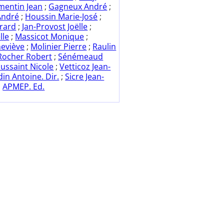
mentin Jean
;
Gagneux André
;
André
;
Houssin Marie-José
;
rard
;
Jan-Provost Joëlle
;
lle
;
Massicot Monique
;
eviève
;
Molinier Pierre
;
Raulin
Rocher Robert
;
Sénémeaud
ussaint Nicole
;
Vetticoz Jean-
in Antoine. Dir.
;
Sicre Jean-
;
APMEP. Ed.