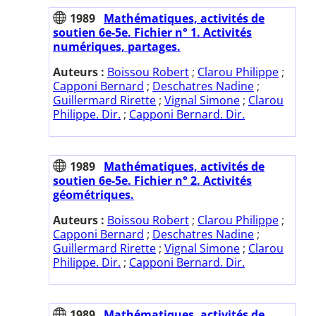
1989
Mathématiques, activités de
soutien 6e-5e. Fichier n° 1. Activités
numériques, partages.
Auteurs :
Boissou Robert
;
Clarou Philippe
;
Capponi Bernard
;
Deschatres Nadine
;
Guillermard Rirette
;
Vignal Simone
;
Clarou
Philippe. Dir.
;
Capponi Bernard. Dir.
1989
Mathématiques, activités de
soutien 6e-5e. Fichier n° 2. Activités
géométriques.
Auteurs :
Boissou Robert
;
Clarou Philippe
;
Capponi Bernard
;
Deschatres Nadine
;
Guillermard Rirette
;
Vignal Simone
;
Clarou
Philippe. Dir.
;
Capponi Bernard. Dir.
1989
Mathématiques, activités de