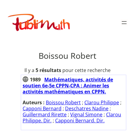
Aller
au
Publimath
contenu
Boissou Robert
Il y a
5 résultats
pour cette recherche
1989
Mathématiques, activités de
soutien 6e-5e CPPN-CPA : Animer les
activités mathématiques en CPPN.
Auteurs :
Boissou Robert
;
Clarou Philippe
;
Capponi Bernard
;
Deschatres Nadine
;
Guillermard Rirette
;
Vignal Simone
;
Clarou
Philippe. Dir.
;
Capponi Bernard. Dir.