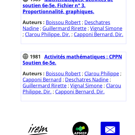
soutien 6e-5e. Fichier n° 3.
Proportionnalité, graphiques.
Auteurs :
Boissou Robert
;
Deschatres
Nadine
;
Guillermard Rirette
;
Vignal Simone
;
Clarou Philippe. Dir.
;
Capponi Bernard. Dir.
1981
Activités mathématiques : CPPN
Soutien 6e-5e.
Auteurs :
Boissou Robert
;
Clarou Philippe
;
Capponi Bernard
;
Deschatres Nadine
;
Guillermard Rirette
;
Vignal Simone
;
Clarou
Philippe. Dir.
;
Capponi Bernard. Dir.