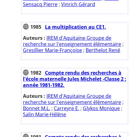
Sensacq Pierre
;
Vinrich Gérard
1985
La multiplication au CE1.
Auteurs :
IREM d'Aquitaine Groupe de
recherche sur l'enseignement élémentaire
;
Gresillier Marie-Françoise
;
Berthelot René
1982
Compte rendu des recherches à
l'école maternelle Jules Michelet -Classe 2 :
année 1981-1982.
Auteurs :
IREM d'Aquitaine Groupe de
recherche sur l'enseignement élémentaire
;
Bonnet M.L.
;
Carreyre E.
;
Glykos Monique
;
Salin Marie-Hélène
1981
Compte rendu des recherches à