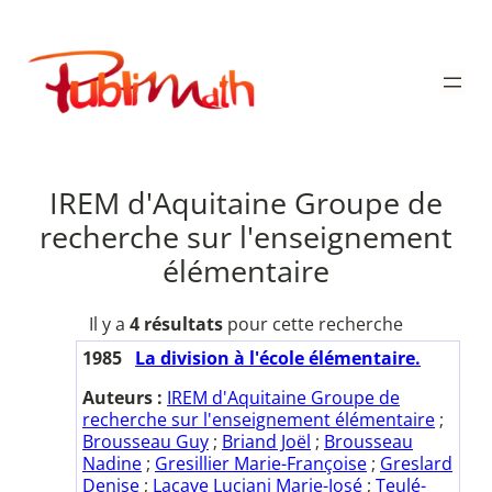
Aller
au
Publimath
contenu
IREM d'Aquitaine Groupe de
recherche sur l'enseignement
élémentaire
Il y a
4 résultats
pour cette recherche
1985
La division à l'école élémentaire.
Auteurs :
IREM d'Aquitaine Groupe de
recherche sur l'enseignement élémentaire
;
Brousseau Guy
;
Briand Joël
;
Brousseau
Nadine
;
Gresillier Marie-Françoise
;
Greslard
Denise
;
Lacave Luciani Marie-José
;
Teulé-