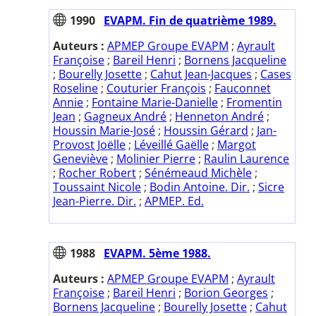
1990
EVAPM. Fin de quatrième 1989.
Auteurs :
APMEP Groupe EVAPM
;
Ayrault
Françoise
;
Bareil Henri
;
Bornens Jacqueline
;
Bourelly Josette
;
Cahut Jean-Jacques
;
Cases
Roseline
;
Couturier François
;
Fauconnet
Annie
;
Fontaine Marie-Danielle
;
Fromentin
Jean
;
Gagneux André
;
Henneton André
;
Houssin Marie-José
;
Houssin Gérard
;
Jan-
Provost Joëlle
;
Léveillé Gaëlle
;
Margot
Geneviève
;
Molinier Pierre
;
Raulin Laurence
;
Rocher Robert
;
Sénémeaud Michèle
;
Toussaint Nicole
;
Bodin Antoine. Dir.
;
Sicre
Jean-Pierre. Dir.
;
APMEP. Ed.
1988
EVAPM. 5ème 1988.
Auteurs :
APMEP Groupe EVAPM
;
Ayrault
Françoise
;
Bareil Henri
;
Borion Georges
;
Bornens Jacqueline
;
Bourelly Josette
;
Cahut