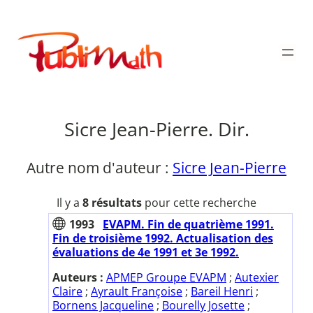
Aller
au
Publimath
contenu
Sicre Jean-Pierre. Dir.
Autre nom d'auteur :
Sicre Jean-Pierre
Il y a
8 résultats
pour cette recherche
1993
EVAPM. Fin de quatrième 1991.
Fin de troisième 1992. Actualisation des
évaluations de 4e 1991 et 3e 1992.
Auteurs :
APMEP Groupe EVAPM
;
Autexier
Claire
;
Ayrault Françoise
;
Bareil Henri
;
Bornens Jacqueline
;
Bourelly Josette
;