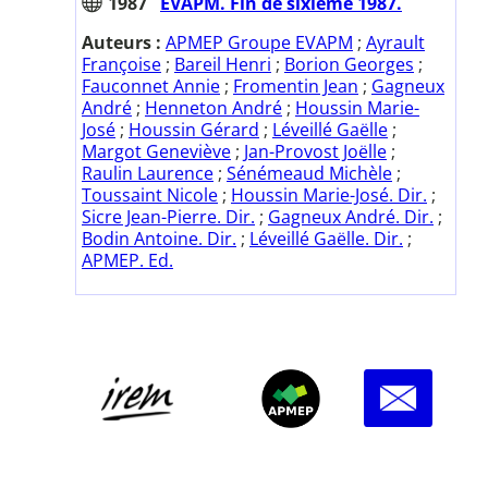
1987
EVAPM. Fin de sixième 1987.
Auteurs :
APMEP Groupe EVAPM
;
Ayrault
Françoise
;
Bareil Henri
;
Borion Georges
;
Fauconnet Annie
;
Fromentin Jean
;
Gagneux
André
;
Henneton André
;
Houssin Marie-
José
;
Houssin Gérard
;
Léveillé Gaëlle
;
Margot Geneviève
;
Jan-Provost Joëlle
;
Raulin Laurence
;
Sénémeaud Michèle
;
Toussaint Nicole
;
Houssin Marie-José. Dir.
;
Sicre Jean-Pierre. Dir.
;
Gagneux André. Dir.
;
Bodin Antoine. Dir.
;
Léveillé Gaëlle. Dir.
;
APMEP. Ed.