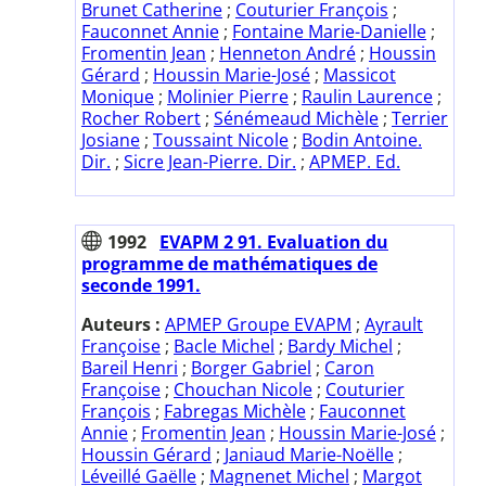
Brunet Catherine
;
Couturier François
;
Fauconnet Annie
;
Fontaine Marie-Danielle
;
Fromentin Jean
;
Henneton André
;
Houssin
Gérard
;
Houssin Marie-José
;
Massicot
Monique
;
Molinier Pierre
;
Raulin Laurence
;
Rocher Robert
;
Sénémeaud Michèle
;
Terrier
Josiane
;
Toussaint Nicole
;
Bodin Antoine.
Dir.
;
Sicre Jean-Pierre. Dir.
;
APMEP. Ed.
1992
EVAPM 2 91. Evaluation du
programme de mathématiques de
seconde 1991.
Auteurs :
APMEP Groupe EVAPM
;
Ayrault
Françoise
;
Bacle Michel
;
Bardy Michel
;
Bareil Henri
;
Borger Gabriel
;
Caron
Françoise
;
Chouchan Nicole
;
Couturier
François
;
Fabregas Michèle
;
Fauconnet
Annie
;
Fromentin Jean
;
Houssin Marie-José
;
Houssin Gérard
;
Janiaud Marie-Noëlle
;
Léveillé Gaëlle
;
Magnenet Michel
;
Margot