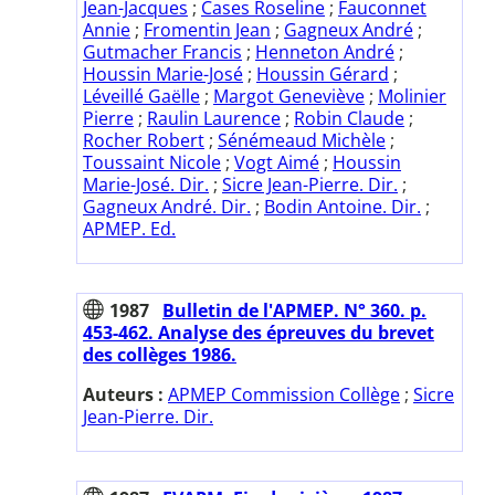
Jean-Jacques
;
Cases Roseline
;
Fauconnet
Annie
;
Fromentin Jean
;
Gagneux André
;
Gutmacher Francis
;
Henneton André
;
Houssin Marie-José
;
Houssin Gérard
;
Léveillé Gaëlle
;
Margot Geneviève
;
Molinier
Pierre
;
Raulin Laurence
;
Robin Claude
;
Rocher Robert
;
Sénémeaud Michèle
;
Toussaint Nicole
;
Vogt Aimé
;
Houssin
Marie-José. Dir.
;
Sicre Jean-Pierre. Dir.
;
Gagneux André. Dir.
;
Bodin Antoine. Dir.
;
APMEP. Ed.
1987
Bulletin de l'APMEP. N° 360. p.
453-462. Analyse des épreuves du brevet
des collèges 1986.
Auteurs :
APMEP Commission Collège
;
Sicre
Jean-Pierre. Dir.