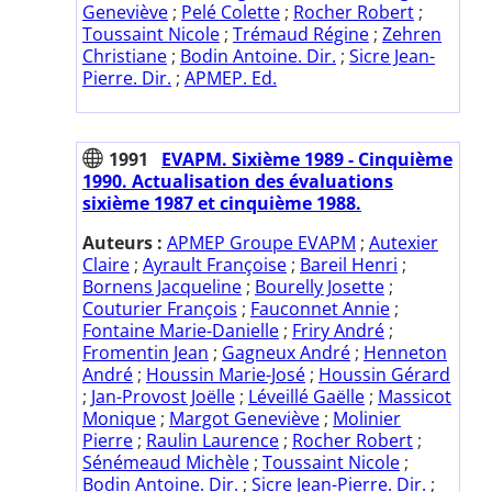
Geneviève
;
Pelé Colette
;
Rocher Robert
;
Toussaint Nicole
;
Trémaud Régine
;
Zehren
Christiane
;
Bodin Antoine. Dir.
;
Sicre Jean-
Pierre. Dir.
;
APMEP. Ed.
1991
EVAPM. Sixième 1989 - Cinquième
1990. Actualisation des évaluations
sixième 1987 et cinquième 1988.
Auteurs :
APMEP Groupe EVAPM
;
Autexier
Claire
;
Ayrault Françoise
;
Bareil Henri
;
Bornens Jacqueline
;
Bourelly Josette
;
Couturier François
;
Fauconnet Annie
;
Fontaine Marie-Danielle
;
Friry André
;
Fromentin Jean
;
Gagneux André
;
Henneton
André
;
Houssin Marie-José
;
Houssin Gérard
;
Jan-Provost Joëlle
;
Léveillé Gaëlle
;
Massicot
Monique
;
Margot Geneviève
;
Molinier
Pierre
;
Raulin Laurence
;
Rocher Robert
;
Sénémeaud Michèle
;
Toussaint Nicole
;
Bodin Antoine. Dir.
;
Sicre Jean-Pierre. Dir.
;