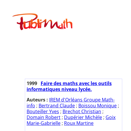
Aller
au
Publimath
contenu
1999
Faire des maths avec les outils
informatiques niveau lycée.
Auteurs :
IREM d'Orléans Groupe Math-
info
;
Bertrand Claude
;
Boissou Monique
;
Bouteiller Yves
;
Brechot Christian
;
Domain Robert
;
Dupérier Michèle
;
Goix
Marie-Gabrielle
;
Roux Martine