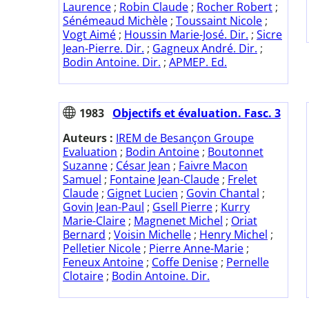
Laurence
;
Robin Claude
;
Rocher Robert
;
Sénémeaud Michèle
;
Toussaint Nicole
;
Vogt Aimé
;
Houssin Marie-José. Dir.
;
Sicre
Jean-Pierre. Dir.
;
Gagneux André. Dir.
;
Bodin Antoine. Dir.
;
APMEP. Ed.
1983
Objectifs et évaluation. Fasc. 3
Auteurs :
IREM de Besançon Groupe
Evaluation
;
Bodin Antoine
;
Boutonnet
Suzanne
;
César Jean
;
Faivre Macon
Samuel
;
Fontaine Jean-Claude
;
Frelet
Claude
;
Gignet Lucien
;
Govin Chantal
;
Govin Jean-Paul
;
Gsell Pierre
;
Kurry
Marie-Claire
;
Magnenet Michel
;
Oriat
Bernard
;
Voisin Michelle
;
Henry Michel
;
Pelletier Nicole
;
Pierre Anne-Marie
;
Feneux Antoine
;
Coffe Denise
;
Pernelle
Clotaire
;
Bodin Antoine. Dir.