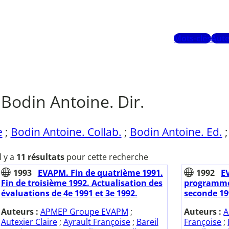
Mots-clés
Aute
Bodin Antoine. Dir.
e
;
Bodin Antoine. Collab.
;
Bodin Antoine. Ed.
Il y a
11 résultats
pour cette recherche
1993
EVAPM. Fin de quatrième 1991.
1992
E
Fin de troisième 1992. Actualisation des
programme
évaluations de 4e 1991 et 3e 1992.
seconde 19
Auteurs :
APMEP Groupe EVAPM
;
Auteurs :
A
Autexier Claire
;
Ayrault Françoise
;
Bareil
Françoise
;