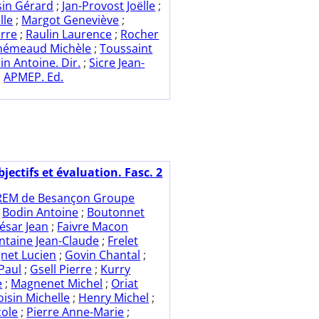
in Gérard
;
Jan-Provost Joëlle
;
lle
;
Margot Geneviève
;
erre
;
Raulin Laurence
;
Rocher
némeaud Michèle
;
Toussaint
in Antoine. Dir.
;
Sicre Jean-
;
APMEP. Ed.
jectifs et évaluation. Fasc. 2
REM de Besançon Groupe
;
Bodin Antoine
;
Boutonnet
ésar Jean
;
Faivre Macon
ntaine Jean-Claude
;
Frelet
gnet Lucien
;
Govin Chantal
;
Paul
;
Gsell Pierre
;
Kurry
e
;
Magnenet Michel
;
Oriat
oisin Michelle
;
Henry Michel
;
cole
;
Pierre Anne-Marie
;