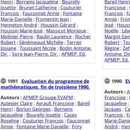
Henri
;
Bornens Jacqueline
;
Bourelly
Bareil Henr
Josette
;
Brunet Catherine
;
Couturier
Françoise
;
François
;
Fauconnet Annie
;
Fontaine
François
;
F
Marie-Danielle
;
Fromentin Jean
;
Annie
;
Fro
Henneton André
;
Houssin Gérard
;
José
;
Houss
Houssin Marie-José
;
Massicot Monique
;
Noëlle
;
Lév
Molinier Pierre
;
Raulin Laurence
;
Rocher
Margot Gen
Robert
;
Sénémeaud Michèle
;
Terrier
Robert
;
Tou
Josiane
;
Toussaint Nicole
;
Bodin Antoine.
Régine
;
Zeh
Dir.
;
Sicre Jean-Pierre. Dir.
;
APMEP. Ed.
Antoine. Dir
APMEP. Ed.
1991
Evaluation du programme de
1990
E
mathématiques, fin de troisième 1990.
Auteurs :
A
Auteurs :
APMEP Groupe EVAPM
;
Françoise
;
Autexier Claire
;
Ayrault Françoise
;
Bareil
Jacqueline
Henri
;
Borion Georges
;
Bornens
Jacques
;
Ca
Jacqueline
;
Bourelly Josette
;
Cases
François
;
F
Roseline
;
Couturier François
;
Fauconnet
Marie-Danie
Annie
;
Fontaine Marie-Danielle
;
Friry
André
;
Hen