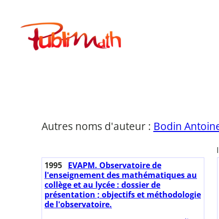
Aller
au
Publimath
contenu
Autres noms d'auteur :
Bodin Antoin
1995
EVAPM. Observatoire de
l'enseignement des mathématiques au
collège et au lycée : dossier de
présentation ; objectifs et méthodologie
de l'observatoire.