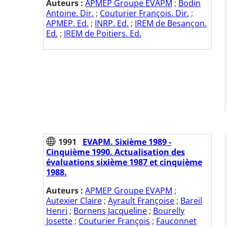
Auteurs :
APMEP Groupe EVAPM
;
Bodin
Antoine. Dir.
;
Couturier François. Dir.
;
APMEP. Ed.
;
INRP. Ed.
;
IREM de Besançon.
Ed.
;
IREM de Poitiers. Ed.
1991
EVAPM. Sixième 1989 -
Cinquième 1990. Actualisation des
évaluations sixième 1987 et cinquième
1988.
Auteurs :
APMEP Groupe EVAPM
;
Autexier Claire
;
Ayrault Françoise
;
Bareil
Henri
;
Bornens Jacqueline
;
Bourelly
Josette
;
Couturier François
;
Fauconnet