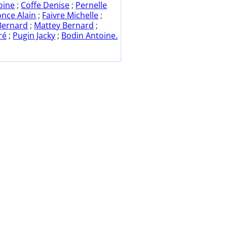
oine
;
Coffe Denise
;
Pernelle
nce Alain
;
Faivre Michelle
;
Bernard
;
Mattey Bernard
;
ré
;
Pugin Jacky
;
Bodin Antoine.