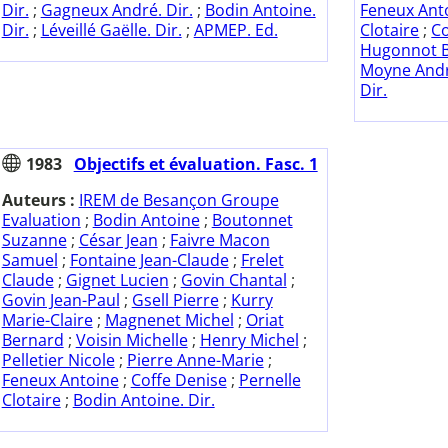
Dir.
;
Gagneux André. Dir.
;
Bodin Antoine.
Feneux Ant
Dir.
;
Léveillé Gaëlle. Dir.
;
APMEP. Ed.
Clotaire
;
Co
Hugonnot 
Moyne And
Dir.
1983
Objectifs et évaluation. Fasc. 1
Auteurs :
IREM de Besançon Groupe
Evaluation
;
Bodin Antoine
;
Boutonnet
Suzanne
;
César Jean
;
Faivre Macon
Samuel
;
Fontaine Jean-Claude
;
Frelet
Claude
;
Gignet Lucien
;
Govin Chantal
;
Govin Jean-Paul
;
Gsell Pierre
;
Kurry
Marie-Claire
;
Magnenet Michel
;
Oriat
Bernard
;
Voisin Michelle
;
Henry Michel
;
Pelletier Nicole
;
Pierre Anne-Marie
;
Feneux Antoine
;
Coffe Denise
;
Pernelle
Clotaire
;
Bodin Antoine. Dir.