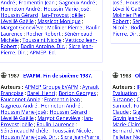
André
;
Fromentin Jean
;
Gagneux André
;
José
;
Houss
Henneton André
;
Houssin Marie-José
;
Léveillé Gaë
Houssin Gérard
;
Jan-Provost Joëlle
;
Molinier Pi
Léveillé Gaëlle
;
Massicot Monique
;
Robert
;
Sé
Margot Geneviève
;
Molinier Pierre
;
Raulin
Nicole
;
Bod
Laurence
;
Rocher Robert
;
Sénémeaud
Pierre. Dir.
Michèle
;
Toussaint Nicole
;
Vetticoz Jean-
Robert
;
Bodin Antoine. Dir.
;
Sicre Jean-
Pierre. Dir.
;
APMEP. Ed.
1987
EVAPM. Fin de sixième 1987.
1983
Ob
Auteurs :
APMEP Groupe EVAPM
;
Ayrault
Auteurs :
I
Françoise
;
Bareil Henri
;
Borion Georges
;
Evaluation
Fauconnet Annie
;
Fromentin Jean
;
Suzanne
;
C
Gagneux André
;
Henneton André
;
Samuel
;
Fo
Houssin Marie-José
;
Houssin Gérard
;
Claude
;
Gi
Léveillé Gaëlle
;
Margot Geneviève
;
Jan-
Govin Jean-
Provost Joëlle
;
Raulin Laurence
;
Marie-Clair
Sénémeaud Michèle
;
Toussaint Nicole
;
Bernard
;
V
Houssin Marie-José. Dir.
;
Sicre Jean-Pierre.
Pelletier Ni