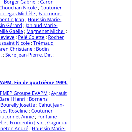
i
;
Borger Gabriel
;
Caron
Chouchan Nicole
;
Couturier
abregas Michèle
;
Fauconnet
mentin Jean
;
Houssin Marie-
in Gérard
;
Janiaud Marie-
eillé Gaëlle
;
Magnenet Michel
;
eviève
;
Pelé Colette
;
Rocher
ssaint Nicole
;
Trémaud
ren Christiane
;
Bodin
.
;
Sicre Jean-Pierre. Dir.
;
VAPM. Fin de quatrième 1989.
PMEP Groupe EVAPM
;
Ayrault
Bareil Henri
;
Bornens
;
Bourelly Josette
;
Cahut Jean-
ses Roseline
;
Couturier
auconnet Annie
;
Fontaine
lle
;
Fromentin Jean
;
Gagneux
neton André
;
Houssin Marie-