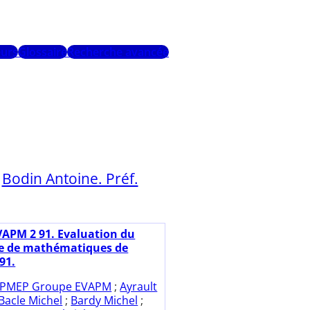
urs
Glossaire
Recherche avancée
;
Bodin Antoine. Préf.
VAPM 2 91. Evaluation du
 de mathématiques de
91.
PMEP Groupe EVAPM
;
Ayrault
Bacle Michel
;
Bardy Michel
;