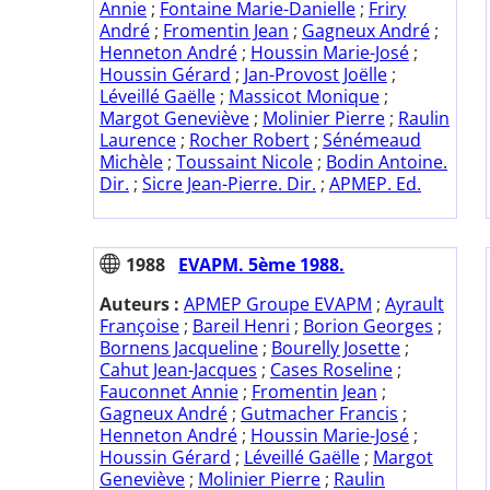
Annie
;
Fontaine Marie-Danielle
;
Friry
André
;
Fromentin Jean
;
Gagneux André
;
Henneton André
;
Houssin Marie-José
;
Houssin Gérard
;
Jan-Provost Joëlle
;
Léveillé Gaëlle
;
Massicot Monique
;
Margot Geneviève
;
Molinier Pierre
;
Raulin
Laurence
;
Rocher Robert
;
Sénémeaud
Michèle
;
Toussaint Nicole
;
Bodin Antoine.
Dir.
;
Sicre Jean-Pierre. Dir.
;
APMEP. Ed.
1988
EVAPM. 5ème 1988.
Auteurs :
APMEP Groupe EVAPM
;
Ayrault
Françoise
;
Bareil Henri
;
Borion Georges
;
Bornens Jacqueline
;
Bourelly Josette
;
Cahut Jean-Jacques
;
Cases Roseline
;
Fauconnet Annie
;
Fromentin Jean
;
Gagneux André
;
Gutmacher Francis
;
Henneton André
;
Houssin Marie-José
;
Houssin Gérard
;
Léveillé Gaëlle
;
Margot
Geneviève
;
Molinier Pierre
;
Raulin