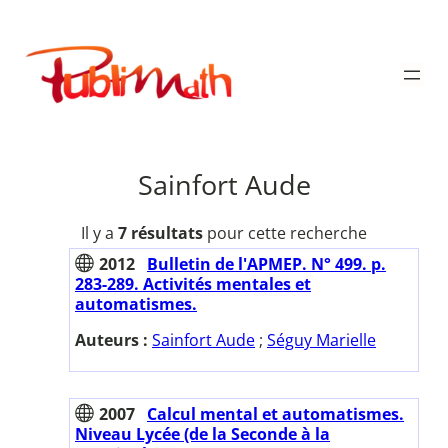
Aller
au
Publimath
contenu
Sainfort Aude
Il y a
7 résultats
pour cette recherche
2012
Bulletin de l'APMEP. N° 499. p.
283-289. Activités mentales et
automatismes.
Auteurs :
Sainfort Aude
;
Séguy Marielle
2007
Calcul mental et automatismes.
Niveau Lycée (de la Seconde à la