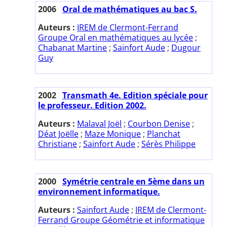
2006
Oral de mathématiques au bac S.
Auteurs :
IREM de Clermont-Ferrand
Groupe Oral en mathématiques au lycée
;
Chabanat Martine
;
Sainfort Aude
;
Dugour
Guy
2002
Transmath 4e. Edition spéciale pour
le professeur. Edition 2002.
Auteurs :
Malaval Joël
;
Courbon Denise
;
Déat Joëlle
;
Maze Monique
;
Planchat
Christiane
;
Sainfort Aude
;
Sérès Philippe
2000
Symétrie centrale en 5ème dans un
environnement informatique.
Auteurs :
Sainfort Aude
;
IREM de Clermont-
Ferrand Groupe Géométrie et informatique