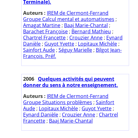
Terminale).
Auteurs :
IREM de Clermont-Ferrand
Groupe Calcul mental et automatismes
;
Amagat Martine
;
Baaj Marie-Chantal
;
Barachet Françoise
;
Bernard Mathieu
;
Chartrel Francette
;
Crouzier Anne
;
Eynard
Danièle
;
Guyot Yvette
;
Lopitaux Michèle
;
Sainfort Aude
;
Séguy Marielle
;
Bilgot Jean-
François. Préf.
2006
Quelques activités qui peuvent
donner du sens à notre enseignement.
Auteurs :
IREM de Clermont-Ferrand
Groupe Situations problèmes
;
Sainfort
Aude
;
Lopitaux Michèle
;
Guyot Yvette
;
Eynard Danièle
;
Crouzier Anne
;
Chartrel
Francette
;
Baaj Marie-Chantal