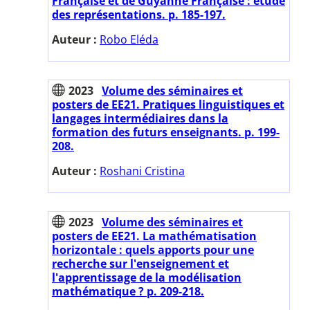
Française et de Guyanne Française : étude
des représentations. p. 185-197.
Auteur :
Robo Eléda
2023
Volume des séminaires et
posters de EE21. Pratiques linguistiques et
langages intermédiaires dans la
formation des futurs enseignants. p. 199-
208.
Auteur :
Roshani Cristina
2023
Volume des séminaires et
posters de EE21. La mathématisation
horizontale : quels apports pour une
recherche sur l'enseignement et
l'apprentissage de la modélisation
mathématique ? p. 209-218.