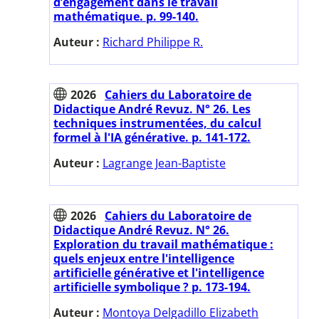
d’engagement dans le travail
mathématique. p. 99-140.
Auteur :
Richard Philippe R.
2026
Cahiers du Laboratoire de
Didactique André Revuz. N° 26. Les
techniques instrumentées, du calcul
formel à l'IA générative. p. 141-172.
Auteur :
Lagrange Jean-Baptiste
2026
Cahiers du Laboratoire de
Didactique André Revuz. N° 26.
Exploration du travail mathématique :
quels enjeux entre l'intelligence
artificielle générative et l'intelligence
artificielle symbolique ? p. 173-194.
Auteur :
Montoya Delgadillo Elizabeth