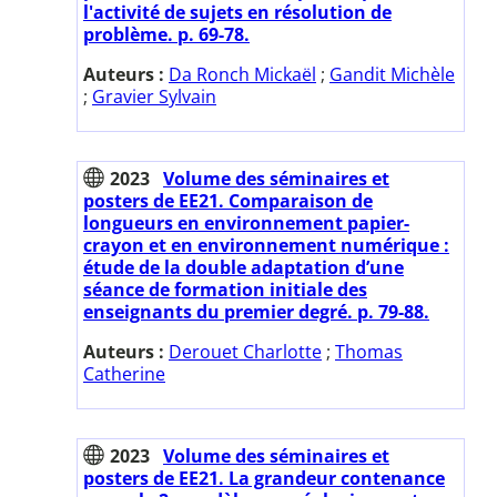
l'activité de sujets en résolution de
problème. p. 69-78.
Auteurs :
Da Ronch Mickaël
;
Gandit Michèle
;
Gravier Sylvain
2023
Volume des séminaires et
posters de EE21. Comparaison de
longueurs en environnement papier-
crayon et en environnement numérique :
étude de la double adaptation d’une
séance de formation initiale des
enseignants du premier degré. p. 79-88.
Auteurs :
Derouet Charlotte
;
Thomas
Catherine
2023
Volume des séminaires et
posters de EE21. La grandeur contenance