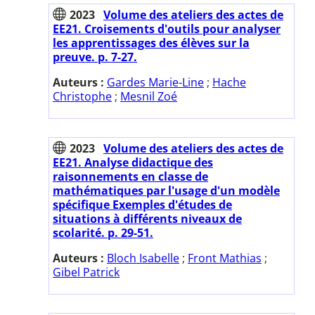
2023
Volume des ateliers des actes de
EE21. Croisements d'outils pour analyser
les apprentissages des élèves sur la
preuve. p. 7-27.
Auteurs :
Gardes Marie-Line
;
Hache
Christophe
;
Mesnil Zoé
2023
Volume des ateliers des actes de
EE21. Analyse didactique des
raisonnements en classe de
mathématiques par l'usage d'un modèle
spécifique Exemples d'études de
situations à différents niveaux de
scolarité. p. 29-51.
Auteurs :
Bloch Isabelle
;
Front Mathias
;
Gibel Patrick