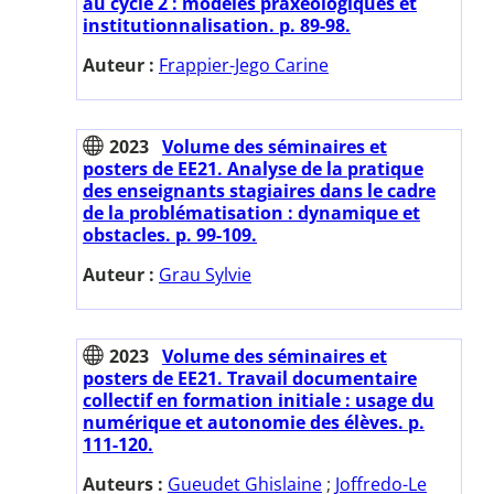
au cycle 2 : modèles praxéologiques et
institutionnalisation. p. 89-98.
Auteur :
Frappier-Jego Carine
2023
Volume des séminaires et
posters de EE21. Analyse de la pratique
des enseignants stagiaires dans le cadre
de la problématisation : dynamique et
obstacles. p. 99-109.
Auteur :
Grau Sylvie
2023
Volume des séminaires et
posters de EE21. Travail documentaire
collectif en formation initiale : usage du
numérique et autonomie des élèves. p.
111-120.
Auteurs :
Gueudet Ghislaine
;
Joffredo-Le