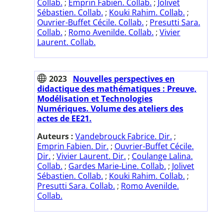
Collab.
;
Emprin Fabien. Collab.
;
Jolivet
Sébastien. Collab.
;
Kouki Rahim. Collab.
;
Ouvrier-Buffet Cécile. Collab.
;
Presutti Sara.
Collab.
;
Romo Avenilde. Collab.
;
Vivier
Laurent. Collab.
2023
Nouvelles perspectives en
didactique des mathématiques : Preuve,
Modélisation et Technologies
Numériques. Volume des ateliers des
actes de EE21.
Auteurs :
Vandebrouck Fabrice. Dir.
;
Emprin Fabien. Dir.
;
Ouvrier-Buffet Cécile.
Dir.
;
Vivier Laurent. Dir.
;
Coulange Lalina.
Collab.
;
Gardes Marie-Line. Collab.
;
Jolivet
Sébastien. Collab.
;
Kouki Rahim. Collab.
;
Presutti Sara. Collab.
;
Romo Avenilde.
Collab.