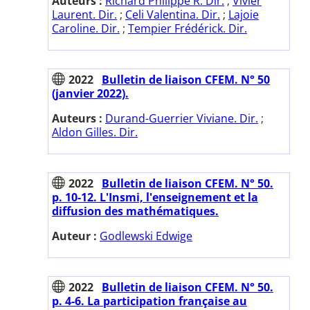
Auteurs :
Richard Philippe R. Dir.
;
Vivier
Laurent. Dir.
;
Celi Valentina. Dir.
;
Lajoie
Caroline. Dir.
;
Tempier Frédérick. Dir.
2022
Bulletin de liaison CFEM. N° 50
(janvier 2022).
Auteurs :
Durand-Guerrier Viviane. Dir.
;
Aldon Gilles. Dir.
2022
Bulletin de liaison CFEM. N° 50.
p. 10-12. L'Insmi, l'enseignement et la
diffusion des mathématiques.
Auteur :
Godlewski Edwige
2022
Bulletin de liaison CFEM. N° 50.
p. 4-6. La participation française au