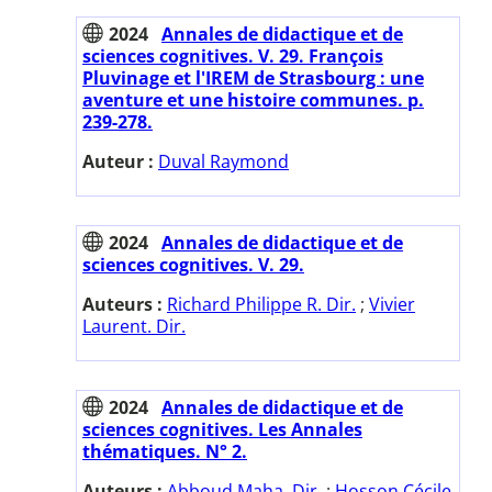
2024
Annales de didactique et de
sciences cognitives. V. 29. François
Pluvinage et l'IREM de Strasbourg : une
aventure et une histoire communes. p.
239-278.
Auteur :
Duval Raymond
2024
Annales de didactique et de
sciences cognitives. V. 29.
Auteurs :
Richard Philippe R. Dir.
;
Vivier
Laurent. Dir.
2024
Annales de didactique et de
sciences cognitives. Les Annales
thématiques. N° 2.
Auteurs :
Abboud Maha. Dir.
;
Hosson Cécile