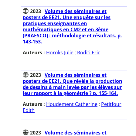
2023
Volume des séminaires et
posters de EE21. Une enquête sur les
pratiques enseignantes en
mathématiques en CM2 et en 3ème
(PRAESCO) : méthodologie et résultats. p.
143-153.
Auteurs :
Horoks Julie
;
Roditi Eric
2023
Volume des séminaires et
posters de EE21. Que révèle la production
de dessins à main levée par les élèves sur
leur rapport à la géométrie ? p. 155-164.
Auteurs :
Houdement Catherine
;
Petitfour
Edith
2023
Volume des séminaires et