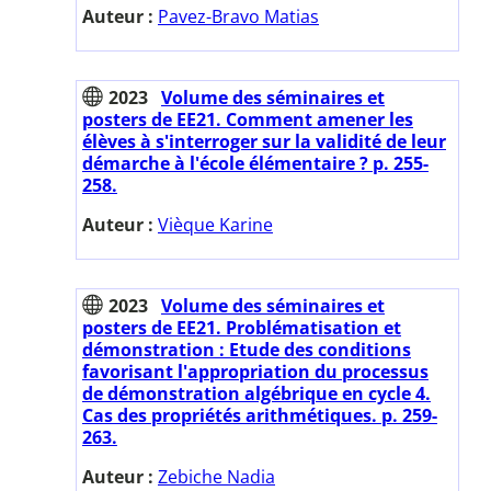
Auteur :
Pavez-Bravo Matias
2023
Volume des séminaires et
posters de EE21. Comment amener les
élèves à s'interroger sur la validité de leur
démarche à l'école élémentaire ? p. 255-
258.
Auteur :
Vièque Karine
2023
Volume des séminaires et
posters de EE21. Problématisation et
démonstration : Etude des conditions
favorisant l'appropriation du processus
de démonstration algébrique en cycle 4.
Cas des propriétés arithmétiques. p. 259-
263.
Auteur :
Zebiche Nadia