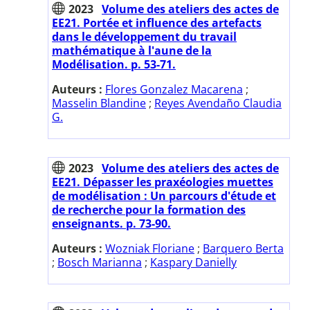
2023
Volume des ateliers des actes de
EE21. Portée et influence des artefacts
dans le développement du travail
mathématique à l'aune de la
Modélisation. p. 53-71.
Auteurs :
Flores Gonzalez Macarena
;
Masselin Blandine
;
Reyes Avendaño Claudia
G.
2023
Volume des ateliers des actes de
EE21. Dépasser les praxéologies muettes
de modélisation : Un parcours d'étude et
de recherche pour la formation des
enseignants. p. 73-90.
Auteurs :
Wozniak Floriane
;
Barquero Berta
;
Bosch Marianna
;
Kaspary Danielly