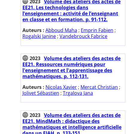
2023
Volume des ateliers des actes de
EE21. Les technologies dans
l’enseignement : activité de l’enseignant
en classe et en formation. p. 91-112.
Auteurs :
Abboud Maha
;
Emprin Fabien
;
Rogalski Janine
;
Vandebrouck Fabrice
2023
Volume des ateliers des actes de
EE21. Ressources numériques pour
l'enseignement et l'apprentissage des
mathématiques. p. 112-131.
Auteurs :
Nicolas Xavier
;
Mercat Christian
;
Jolivet Sébastien
;
Trgalova Jana
2023
Volume des ateliers des actes de
EE21. MindMath : didactique des
mathématiques et intelligence artificielle
dans un EIAH. p. 133-151.