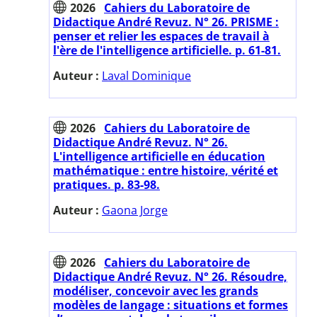
2026
Cahiers du Laboratoire de
Didactique André Revuz. N° 26. PRISME :
penser et relier les espaces de travail à
l'ère de l'intelligence artificielle. p. 61-81.
Auteur :
Laval Dominique
2026
Cahiers du Laboratoire de
Didactique André Revuz. N° 26.
L'intelligence artificielle en éducation
mathématique : entre histoire, vérité et
pratiques. p. 83-98.
Auteur :
Gaona Jorge
2026
Cahiers du Laboratoire de
Didactique André Revuz. N° 26. Résoudre,
modéliser, concevoir avec les grands
modèles de langage : situations et formes