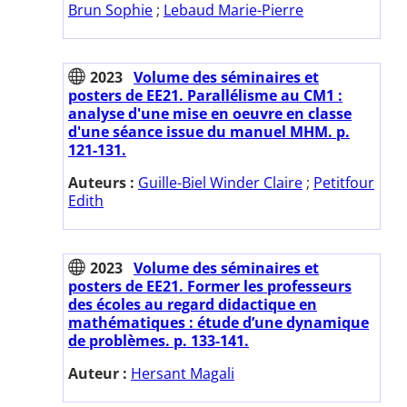
Brun Sophie
;
Lebaud Marie-Pierre
2023
Volume des séminaires et
posters de EE21. Parallélisme au CM1 :
analyse d'une mise en oeuvre en classe
d'une séance issue du manuel MHM. p.
121-131.
Auteurs :
Guille-Biel Winder Claire
;
Petitfour
Edith
2023
Volume des séminaires et
posters de EE21. Former les professeurs
des écoles au regard didactique en
mathématiques : étude d’une dynamique
de problèmes. p. 133-141.
Auteur :
Hersant Magali