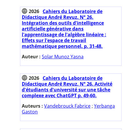
2026
Cahiers du Laboratoire de
Didactique André Revuz. N° 26.
Intégration des outils d'intelligence
artificielle générative dans
l'apprentissage de l'algèbre linéaire :
Effets sur l'espace de travail
mathématique personnel. p. 31-48.
Auteur :
Solar Munoz Yasna
2026
Cahiers du Laboratoire de
Didactique André Revuz. N° 26. Activité
d'étudiants d'université sur une tâche
complexe avec ChatGPT p. 49-60.
Auteurs :
Vandebrouck Fabrice
;
Yerbanga
Gaston