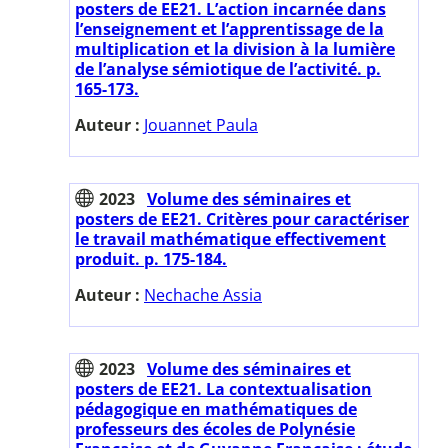
posters de EE21. L’action incarnée dans
l’enseignement et l’apprentissage de la
multiplication et la division à la lumière
de l’analyse sémiotique de l’activité. p.
165-173.
Auteur :
Jouannet Paula
2023
Volume des séminaires et
posters de EE21. Critères pour caractériser
le travail mathématique effectivement
produit. p. 175-184.
Auteur :
Nechache Assia
2023
Volume des séminaires et
posters de EE21. La contextualisation
pédagogique en mathématiques de
professeurs des écoles de Polynésie