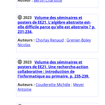
Auteur :
Bertin Charlotte
2023
Volume des séminaires et
posters de EE21. L'algèbre abstraite est-
elle difficile parce qu'elle est abstraite ? p.
231-234.
Auteurs :
Chorlay Renaud
;
Grenier-Boley
Nicolas
2023
Volume des séminaires et
posters de EE21. Une recherche-action
collaborative : introduction de
l'informatique au primaire. p. 235-239.
Auteurs :
Couderette Michèle
;
Meyer
Antoine