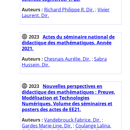
Auteurs :
Richard Philippe R. Dir.
;
Vivier
Laurent. Dir.
2023
Actes du séminaire national de
didactique des mathématiques. Année
2021.
Auteurs :
Chesnais Aurélie. Dir.
;
Sabra
Hussein. Dir.
2023
Nouvelles perspectives en
didactique des mathématiques : Preuve,
Modélisation et Technologies
Numériques. Volume des séminaires et
posters des actes de EE21.
Auteurs :
Vandebrouck Fabrice. Dir.
;
Gardes Marie-Line. Dir.
;
Coulange Lalina.