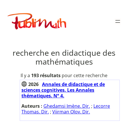
Aller
au
Publimath
contenu
recherche en didactique des
mathématiques
Il y a
193 résultats
pour cette recherche
2026
Annales de didactique et de
sciences cognitives. Les Annales
thématiques. N° 4.
Auteurs :
Ghedamsi Imène. Dir.
;
Lecorre
Thomas. Dir.
;
Viirman Olov. Dir.