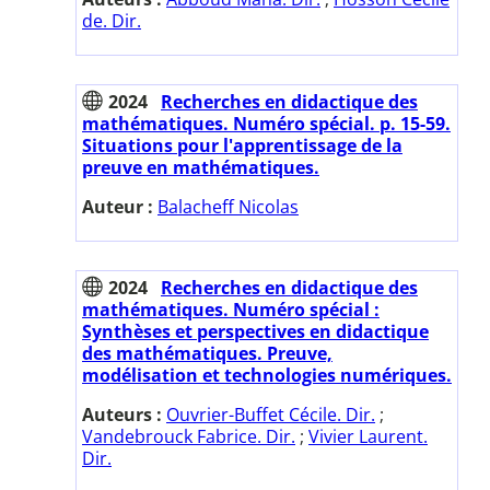
de. Dir.
2024
Recherches en didactique des
mathématiques. Numéro spécial. p. 15-59.
Situations pour l'apprentissage de la
preuve en mathématiques.
Auteur :
Balacheff Nicolas
2024
Recherches en didactique des
mathématiques. Numéro spécial :
Synthèses et perspectives en didactique
des mathématiques. Preuve,
modélisation et technologies numériques.
Auteurs :
Ouvrier-Buffet Cécile. Dir.
;
Vandebrouck Fabrice. Dir.
;
Vivier Laurent.
Dir.