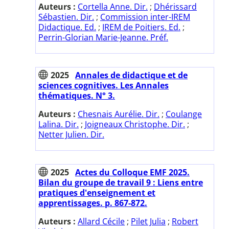
Auteurs :
Cortella Anne. Dir.
;
Dhérissard
Sébastien. Dir.
;
Commission inter-IREM
Didactique. Ed.
;
IREM de Poitiers. Ed.
;
Perrin-Glorian Marie-Jeanne. Préf.
2025
Annales de didactique et de
sciences cognitives. Les Annales
thématiques. N° 3.
Auteurs :
Chesnais Aurélie. Dir.
;
Coulange
Lalina. Dir.
;
Joigneaux Christophe. Dir.
;
Netter Julien. Dir.
2025
Actes du Colloque EMF 2025.
Bilan du groupe de travail 9 : Liens entre
pratiques d'enseignement et
apprentissages. p. 867-872.
Auteurs :
Allard Cécile
;
Pilet Julia
;
Robert