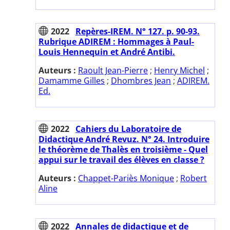
2022
Repères-IREM. N° 127. p. 90-93.
Rubrique ADIREM : Hommages à Paul-
Louis Hennequin et André Antibi.
Auteurs :
Raoult Jean-Pierre
;
Henry Michel
;
Damamme Gilles
;
Dhombres Jean
;
ADIREM.
Ed.
2022
Cahiers du Laboratoire de
Didactique André Revuz. N° 24. Introduire
le théorème de Thalès en troisième - Quel
appui sur le travail des élèves en classe ?
Auteurs :
Chappet-Pariès Monique
;
Robert
Aline
2022
Annales de didactique et de