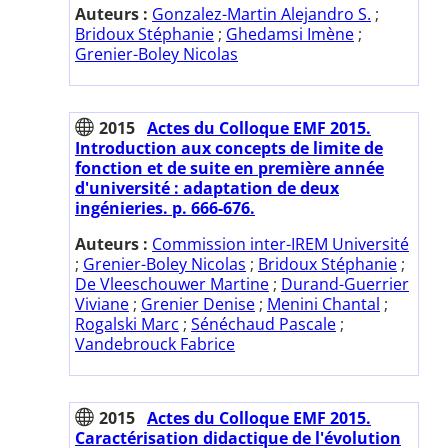
Auteurs :
Gonzalez-Martin Alejandro S.
;
Bridoux Stéphanie
;
Ghedamsi Imène
;
Grenier-Boley Nicolas
2015
Actes du Colloque EMF 2015.
Introduction aux concepts de limite de
fonction et de suite en première année
d'université : adaptation de deux
ingénieries. p. 666-676.
Auteurs :
Commission inter-IREM Université
;
Grenier-Boley Nicolas
;
Bridoux Stéphanie
;
De Vleeschouwer Martine
;
Durand-Guerrier
Viviane
;
Grenier Denise
;
Menini Chantal
;
Rogalski Marc
;
Sénéchaud Pascale
;
Vandebrouck Fabrice
2015
Actes du Colloque EMF 2015.
Caractérisation didactique de l'évolution