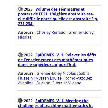
2023
Volume des séminaires et
posters de EE21. L'algèbre abstraite est-
elle difficile parce qu'elle est abstraite ? p.
231-234.
Auteurs :
Chorlay Renaud
;
Grenier-Boley
Nicolas
2022
EpiDEMES. V. 1. Relever les défis
de l'enseignement des mathématiques
dans le supérieur aujourd'hui.
Auteurs :
Grenier-Boley Nicolas
;
Sabra
Hussein
;
Nyssen Louise
;
Romo-Vazquez
Avenilde
;
Durand-Guerrier Viviane
2022
EpiDEMES. V. 1. Meeting the
challenges of teaching mathematics in