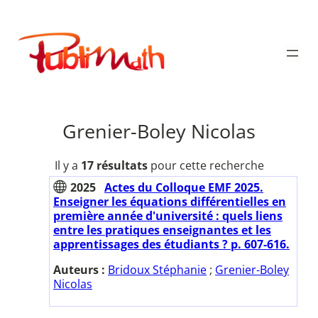
Aller
au
Publimath
contenu
Grenier-Boley Nicolas
Il y a
17 résultats
pour cette recherche
2025
Actes du Colloque EMF 2025.
Enseigner les équations différentielles en
première année d'université : quels liens
entre les pratiques enseignantes et les
apprentissages des étudiants ? p. 607-616.
Auteurs :
Bridoux Stéphanie
;
Grenier-Boley
Nicolas