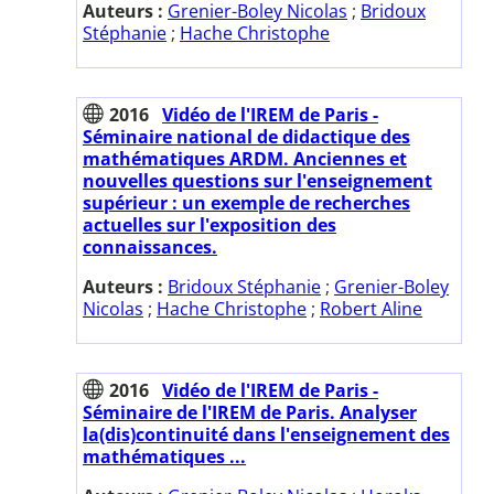
Auteurs :
Grenier-Boley Nicolas
;
Bridoux
Stéphanie
;
Hache Christophe
2016
Vidéo de l'IREM de Paris -
Séminaire national de didactique des
mathématiques ARDM. Anciennes et
nouvelles questions sur l'enseignement
supérieur : un exemple de recherches
actuelles sur l'exposition des
connaissances.
Auteurs :
Bridoux Stéphanie
;
Grenier-Boley
Nicolas
;
Hache Christophe
;
Robert Aline
2016
Vidéo de l'IREM de Paris -
Séminaire de l'IREM de Paris. Analyser
la(dis)continuité dans l'enseignement des
mathématiques ...