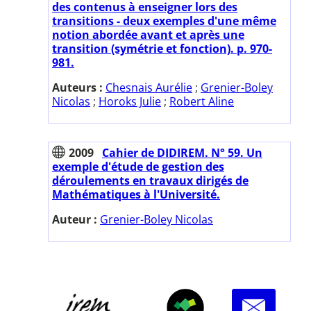
des contenus à enseigner lors des
transitions - deux exemples d'une même
notion abordée avant et après une
transition (symétrie et fonction). p. 970-
981.
Auteurs :
Chesnais Aurélie
;
Grenier-Boley
Nicolas
;
Horoks Julie
;
Robert Aline
2009
Cahier de DIDIREM. N° 59. Un
exemple d'étude de gestion des
déroulements en travaux dirigés de
Mathématiques à l'Université.
Auteur :
Grenier-Boley Nicolas