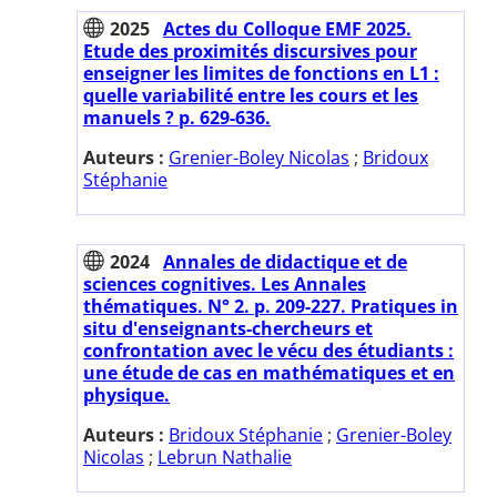
2025
Actes du Colloque EMF 2025.
Etude des proximités discursives pour
enseigner les limites de fonctions en L1 :
quelle variabilité entre les cours et les
manuels ? p. 629-636.
Auteurs :
Grenier-Boley Nicolas
;
Bridoux
Stéphanie
2024
Annales de didactique et de
sciences cognitives. Les Annales
thématiques. N° 2. p. 209-227. Pratiques in
situ d'enseignants-chercheurs et
confrontation avec le vécu des étudiants :
une étude de cas en mathématiques et en
physique.
Auteurs :
Bridoux Stéphanie
;
Grenier-Boley
Nicolas
;
Lebrun Nathalie