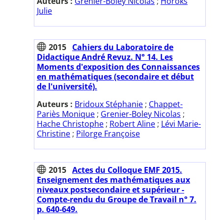
Auteurs :
Grenier-Boley Nicolas
;
Horoks
Julie
2015
Cahiers du Laboratoire de
Didactique André Revuz. N° 14. Les
Moments d'exposition des Connaissances
en mathématiques (secondaire et début
de l'université).
Auteurs :
Bridoux Stéphanie
;
Chappet-
Pariès Monique
;
Grenier-Boley Nicolas
;
Hache Christophe
;
Robert Aline
;
Lévi Marie-
Christine
;
Pilorge Françoise
2015
Actes du Colloque EMF 2015.
Enseignement des mathématiques aux
niveaux postsecondaire et supérieur -
Compte-rendu du Groupe de Travail n° 7.
p. 640-649.