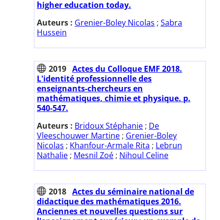
higher education today.
Auteurs :
Grenier-Boley Nicolas
;
Sabra
Hussein
2019
Actes du Colloque EMF 2018.
L'identité professionnelle des
enseignants-chercheurs en
mathématiques, chimie et physique. p.
540-547.
Auteurs :
Bridoux Stéphanie
;
De
Vleeschouwer Martine
;
Grenier-Boley
Nicolas
;
Khanfour-Armale Rita
;
Lebrun
Nathalie
;
Mesnil Zoé
;
Nihoul Celine
2018
Actes du séminaire national de
didactique des mathématiques 2016.
Anciennes et nouvelles questions sur