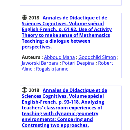
2018
Annales de Didactique et de
Sciences Cognitives. Volume spécial
English-French. p. 61-92. Use of Activity
Theory to make sense of Mathematics
Teaching: a dialogue between
perspectives.
Auteurs :
Abboud Maha
;
Goodchild Simon
;
Jaworski Barbara
;
Potari Despina
;
Robert
Aline
;
Rogalski Janine
2018
Annales de Didactique et de
Sciences Cognitives. Volume spécial
English-French. p. 93-118. Analyzing
teachers' classroom experiences of
teaching with dynamic geometry
environments: Comparing and
Contrasting two approaches.