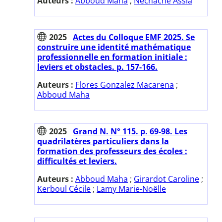
Auteurs :
Abboud Maha
;
Nechache Assia
2025
Actes du Colloque EMF 2025. Se
construire une identité mathématique
professionnelle en formation initiale :
leviers et obstacles. p. 157-166.
Auteurs :
Flores Gonzalez Macarena
;
Abboud Maha
2025
Grand N. N° 115. p. 69-98. Les
quadrilatères particuliers dans la
formation des professeurs des écoles :
difficultés et leviers.
Auteurs :
Abboud Maha
;
Girardot Caroline
;
Kerboul Cécile
;
Lamy Marie-Noëlle