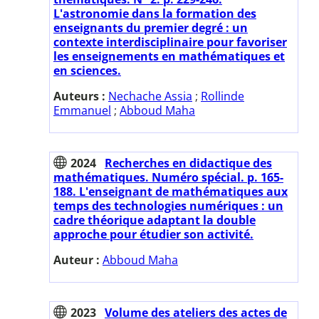
L'astronomie dans la formation des
enseignants du premier degré : un
contexte interdisciplinaire pour favoriser
les enseignements en mathématiques et
en sciences.
Auteurs :
Nechache Assia
;
Rollinde
Emmanuel
;
Abboud Maha
2024
Recherches en didactique des
mathématiques. Numéro spécial. p. 165-
188. L'enseignant de mathématiques aux
temps des technologies numériques : un
cadre théorique adaptant la double
approche pour étudier son activité.
Auteur :
Abboud Maha
2023
Volume des ateliers des actes de