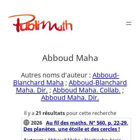
Aller
au
Publimath
contenu
Abboud Maha
Autres noms d'auteur :
Abboud-
Blanchard Maha
;
Abboud-Blanchard
Maha. Dir.
;
Abboud Maha. Collab.
;
Abboud Maha. Dir.
Il y a
21 résultats
pour cette recherche
2026
Au fil des maths. N° 560. p. 22-29.
Des planètes, une étoile et des cercles !