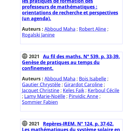
les pratiques de formation des
professeurs de mathématiques :
orientations de recherche et perspectives
(un agenda).
Auteurs :
Abboud Maha
;
Robert Aline
;
Rogalski Janine
2021
Au fil des maths. N° 539. p. 33-39.
Genèse de pratiques au temps du
confinement.
Auteurs :
Abboud Maha
;
Bois Isabelle
;
Gautier Chrystèle
;
Girardot Caroline
;
Jacquet Christine
;
Keles Faïk
;
Kerboul Cécile
;
Lamy Marie-Noëlle
;
Pinvidic Anne
;
Sommier Fabien
2021
Repères-IREM. N° 124. p. 37-62.
Les mathématiques du système solaire en