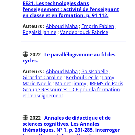
EE21. Les technologies dans
l’enseignement : activité de l’enseignant
en classe et en formation. p. 91-112.
Auteurs :
Abboud Maha
;
Emprin Fabien
;
Rogalski Janine
;
Vandebrouck Fabrice
2022
Le parallélogramme au fil des
cycles.
Auteurs :
Abboud Maha
;
BoisIsabelle
;
Girardot Caroline
;
Kerboul Cécile
;
Lamy
Marie-Noëlle
;
Moinet Jimmy
;
IREMS de Paris
Groupe Ressources TICE pour la formation
et l'enseignement
2022
Annales de didactique et de
sciences cognitives. Les Annales
thématiques. N° 1. p. 261-285. Interroger