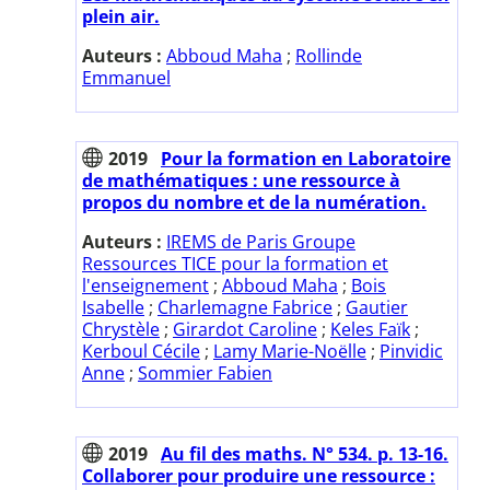
plein air.
Auteurs :
Abboud Maha
;
Rollinde
Emmanuel
2019
Pour la formation en Laboratoire
de mathématiques : une ressource à
propos du nombre et de la numération.
Auteurs :
IREMS de Paris Groupe
Ressources TICE pour la formation et
l'enseignement
;
Abboud Maha
;
Bois
Isabelle
;
Charlemagne Fabrice
;
Gautier
Chrystèle
;
Girardot Caroline
;
Keles Faïk
;
Kerboul Cécile
;
Lamy Marie-Noëlle
;
Pinvidic
Anne
;
Sommier Fabien
2019
Au fil des maths. N° 534. p. 13-16.
Collaborer pour produire une ressource :