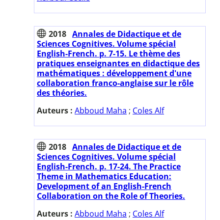
2018
Annales de Didactique et de
Sciences Cognitives. Volume spécial
English-French. p. 7-15. Le thème des
pratiques enseignantes en didactique des
mathématiques : développement d'une
collaboration franco-anglaise sur le rôle
des théories.
Auteurs :
Abboud Maha
;
Coles Alf
2018
Annales de Didactique et de
Sciences Cognitives. Volume spécial
English-French. p. 17-24. The Practice
Theme in Mathematics Education:
Development of an English-French
Collaboration on the Role of Theories.
Auteurs :
Abboud Maha
;
Coles Alf