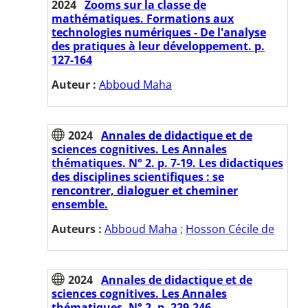
2024
Zooms sur la classe de
mathématiques. Formations aux
technologies numériques - De l'analyse
des pratiques à leur développement. p.
127-164
Auteur :
Abboud Maha
2024
Annales de didactique et de
sciences cognitives. Les Annales
thématiques. N° 2. p. 7-19. Les didactiques
des disciplines scientifiques : se
rencontrer, dialoguer et cheminer
ensemble.
Auteurs :
Abboud Maha
;
Hosson Cécile de
2024
Annales de didactique et de
sciences cognitives. Les Annales
thématiques. N° 2. p. 229-246.