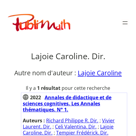
Aller
au
Publimath
contenu
Lajoie Caroline. Dir.
Autre nom d'auteur :
Lajoie Caroline
Il y a
1 résultat
pour cette recherche
2022
Annales de didactique et de
sciences cognitives. Les Annales
thématiques. N° 1.
Auteurs :
Richard Philippe R. Dir.
;
Vivier
Laurent. Dir.
;
Celi Valentina. Dir.
;
Lajoie
Caroline. Dir.
;
Tempier Frédérick. Dir.