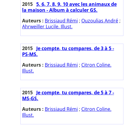
2015
5, 6, 7, 8, 9, 10 avec les animaux de
la maison - Album à calculer GS.
Auteurs :
Brissiaud Rémi
;
Ouzoulias André
;
Ahrweiller Lucile. Illust.
2015
Je compte, tu compares, de 3 à 5 -
PS-MS.
Auteurs :
Brissiaud Rémi
;
Citron Coline.
Illust.
2015
Je compte, tu compares, de 5 à 7 -
MS-GS.
Auteurs :
Brissiaud Rémi
;
Citron Coline.
Illust.