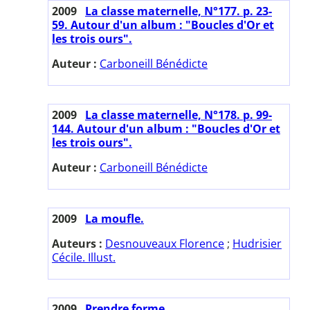
2009
La classe maternelle, N°177. p. 23-
59. Autour d'un album : "Boucles d'Or et
les trois ours".
Auteur :
Carboneill Bénédicte
2009
La classe maternelle, N°178. p. 99-
144. Autour d'un album : "Boucles d'Or et
les trois ours".
Auteur :
Carboneill Bénédicte
2009
La moufle.
Auteurs :
Desnouveaux Florence
;
Hudrisier
Cécile. Illust.
2009
Prendre forme.