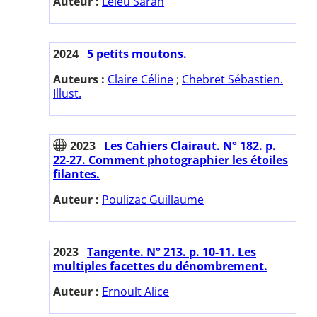
Auteur :
Leleu Sarah
2024
5 petits moutons.
Auteurs :
Claire Céline
;
Chebret Sébastien.
Illust.
2023
Les Cahiers Clairaut. N° 182. p.
22-27. Comment photographier les étoiles
filantes.
Auteur :
Poulizac Guillaume
2023
Tangente. N° 213. p. 10-11. Les
multiples facettes du dénombrement.
Auteur :
Ernoult Alice