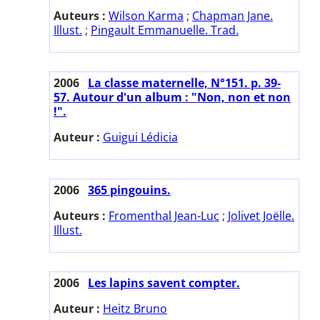
Auteurs :
Wilson Karma
;
Chapman Jane.
Illust.
;
Pingault Emmanuelle. Trad.
2006
La classe maternelle, N°151. p. 39-
57. Autour d'un album : "Non, non et non
!".
Auteur :
Guigui Lédicia
2006
365 pingouins.
Auteurs :
Fromenthal Jean-Luc
;
Jolivet Joëlle.
Illust.
2006
Les lapins savent compter.
Auteur :
Heitz Bruno