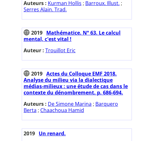
Auteurs :
Kurman Hollis
;
Barroux. Illust.
;
Serres Alain. Trad.
2019
Mathématice. N° 63. Le calcul
mental, c'est vital !
Auteur :
Trouillot Eric
2019
Actes du Colloque EMF 2018.
Analyse du milieu via la dialectique
médias-milieux : une étude de cas dans le
contexte du dénombrement. p. 686-694.
Auteurs :
De Simone Marina
;
Barquero
Berta
;
Chaachoua Hamid
2019
Un renard.