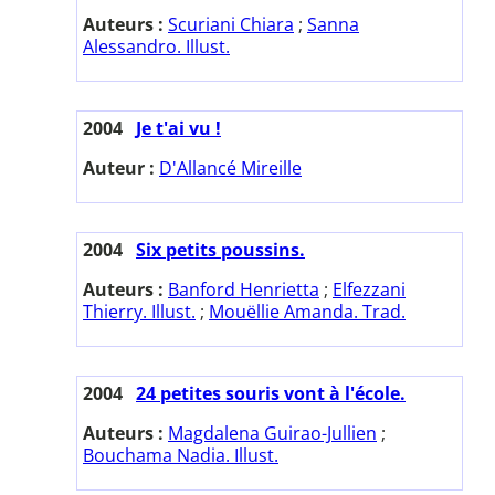
Auteurs :
Scuriani Chiara
;
Sanna
Alessandro. Illust.
2004
Je t'ai vu !
Auteur :
D'Allancé Mireille
2004
Six petits poussins.
Auteurs :
Banford Henrietta
;
Elfezzani
Thierry. Illust.
;
Mouëllie Amanda. Trad.
2004
24 petites souris vont à l'école.
Auteurs :
Magdalena Guirao-Jullien
;
Bouchama Nadia. Illust.