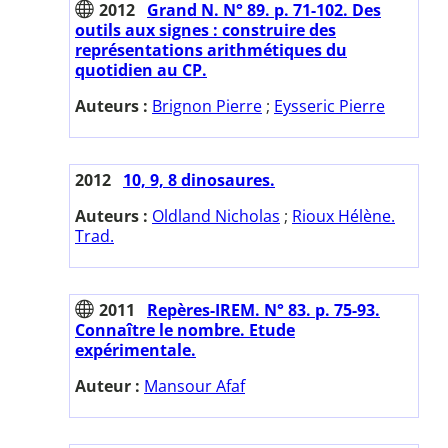
2012
Grand N. N° 89. p. 71-102. Des
outils aux signes : construire des
représentations arithmétiques du
quotidien au CP.
Auteurs :
Brignon Pierre
;
Eysseric Pierre
2012
10, 9, 8 dinosaures.
Auteurs :
Oldland Nicholas
;
Rioux Hélène.
Trad.
2011
Repères-IREM. N° 83. p. 75-93.
Connaître le nombre. Etude
expérimentale.
Auteur :
Mansour Afaf