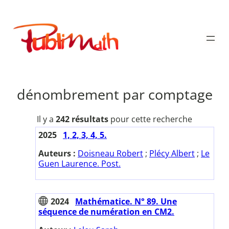
Aller
au
Publimath
contenu
dénombrement par comptage
Il y a
242 résultats
pour cette recherche
2025
1, 2, 3, 4, 5.
Auteurs :
Doisneau Robert
;
Plécy Albert
;
Le
Guen Laurence. Post.
2024
Mathématice. N° 89. Une
séquence de numération en CM2.