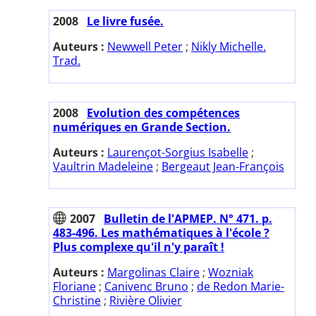
2008
Le livre fusée.
Auteurs :
Newwell Peter
;
Nikly Michelle.
Trad.
2008
Evolution des compétences
numériques en Grande Section.
Auteurs :
Laurençot-Sorgius Isabelle
;
Vaultrin Madeleine
;
Bergeaut Jean-François
2007
Bulletin de l'APMEP. N° 471. p.
483-496. Les mathématiques à l'école ?
Plus complexe qu'il n'y paraît !
Auteurs :
Margolinas Claire
;
Wozniak
Floriane
;
Canivenc Bruno
;
de Redon Marie-
Christine
;
Rivière Olivier