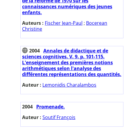
de la réforme de 1970 sur les
connaissances numériques des jeunes
enfants.
Auteurs :
Fischer Jean-Paul
;
Bocerean
Christine
2004
Annales de didactique et de
sciences cognitives. V. 9. p. 101-115.
L'enseignement des premières notions
arithmétiques selon l'analyse des
différentes représentations des quantités.
Auteur :
Lemonidis Charalambos
2004
Promenade.
Auteur :
Soutif François