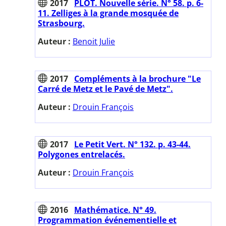
2017
PLOT. Nouvelle série. N° 58. p. 6-
11. Zelliges à la grande mosquée de
Strasbourg.
Auteur :
Benoit Julie
2017
Compléments à la brochure "Le
Carré de Metz et le Pavé de Metz".
Auteur :
Drouin François
2017
Le Petit Vert. N° 132. p. 43-44.
Polygones entrelacés.
Auteur :
Drouin François
2016
Mathématice. N° 49.
Programmation événementielle et