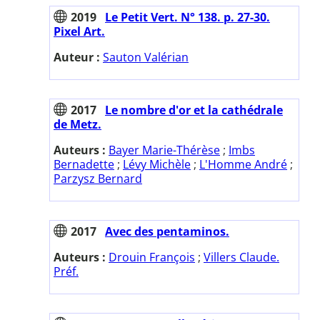
2019
Le Petit Vert. N° 138. p. 27-30.
Pixel Art.
Auteur :
Sauton Valérian
2017
Le nombre d'or et la cathédrale
de Metz.
Auteurs :
Bayer Marie-Thérèse
;
Imbs
Bernadette
;
Lévy Michèle
;
L'Homme André
;
Parzysz Bernard
2017
Avec des pentaminos.
Auteurs :
Drouin François
;
Villers Claude.
Préf.