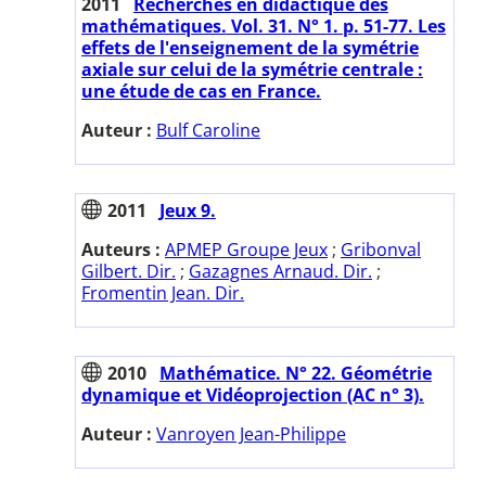
2011
Recherches en didactique des
mathématiques. Vol. 31. N° 1. p. 51-77. Les
effets de l'enseignement de la symétrie
axiale sur celui de la symétrie centrale :
une étude de cas en France.
Auteur :
Bulf Caroline
2011
Jeux 9.
Auteurs :
APMEP Groupe Jeux
;
Gribonval
Gilbert. Dir.
;
Gazagnes Arnaud. Dir.
;
Fromentin Jean. Dir.
2010
Mathématice. N° 22. Géométrie
dynamique et Vidéoprojection (AC n° 3).
Auteur :
Vanroyen Jean-Philippe