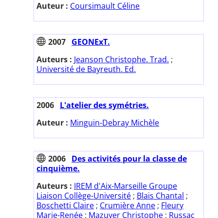
Auteur :
Coursimault Céline
2007
GEONExT.
Auteurs :
Jeanson Christophe. Trad.
;
Université de Bayreuth. Ed.
2006
L'atelier des symétries.
Auteur :
Minguin-Debray Michèle
2006
Des activités pour la classe de
cinquième.
Auteurs :
IREM d'Aix-Marseille Groupe
Liaison Collège-Université
;
Blais Chantal
;
Boschetti Claire
;
Crumière Anne
;
Fleury
Marie-Renée
;
Mazuyer Christophe
;
Russac