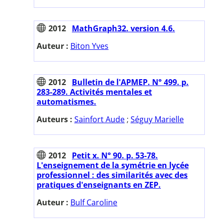
2012
MathGraph32. version 4.6.
Auteur :
Biton Yves
2012
Bulletin de l'APMEP. N° 499. p.
283-289. Activités mentales et
automatismes.
Auteurs :
Sainfort Aude
;
Séguy Marielle
2012
Petit x. N° 90. p. 53-78.
L'enseignement de la symétrie en lycée
professionnel : des similarités avec des
pratiques d'enseignants en ZEP.
Auteur :
Bulf Caroline