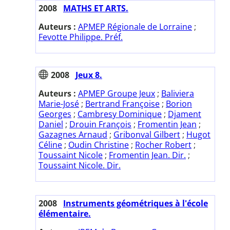
2008
MATHS ET ARTS.
Auteurs :
APMEP Régionale de Lorraine
;
Fevotte Philippe. Préf.
2008
Jeux 8.
Auteurs :
APMEP Groupe Jeux
;
Baliviera
Marie-José
;
Bertrand Françoise
;
Borion
Georges
;
Cambresy Dominique
;
Djament
Daniel
;
Drouin François
;
Fromentin Jean
;
Gazagnes Arnaud
;
Gribonval Gilbert
;
Hugot
Céline
;
Oudin Christine
;
Rocher Robert
;
Toussaint Nicole
;
Fromentin Jean. Dir.
;
Toussaint Nicole. Dir.
2008
Instruments géométriques à l'école
élémentaire.