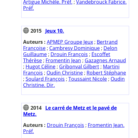
Artigue Michèle. Préf.
;
Vandebrouck Fabrice.
Préf.
2015
Jeux 10.
Auteurs :
APMEP Groupe Jeux
;
Bertrand
Françoise
;
Cambresy Dominique
;
Delon
Guillaume
;
Drouin François
;
Escoffet
Thérèse
;
Fromentin Jean
;
Gazagnes Arnaud
;
Hugot Céline
;
Gribonval Gilbert
;
Martini
François
;
Oudin Christine
;
Robert Stéphane
;
Soulard François
;
Toussaint Nicole
;
Oudin
Christine. Dir.
2014
Le carré de Metz et le pavé de
Metz.
Auteurs :
Drouin François
;
Fromentin Jean.
Préf.