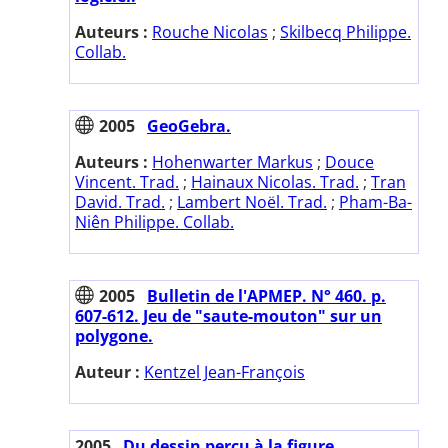
Auteurs :
Rouche Nicolas
;
Skilbecq Philippe.
Collab.
2005
GeoGebra.
Auteurs :
Hohenwarter Markus
;
Douce
Vincent. Trad.
;
Hainaux Nicolas. Trad.
;
Tran
David. Trad.
;
Lambert Noël. Trad.
;
Pham-Ba-
Niên Philippe. Collab.
2005
Bulletin de l'APMEP. N° 460. p.
607-612. Jeu de "saute-mouton" sur un
polygone.
Auteur :
Kentzel Jean-François
2005
Du dessin perçu à la figure