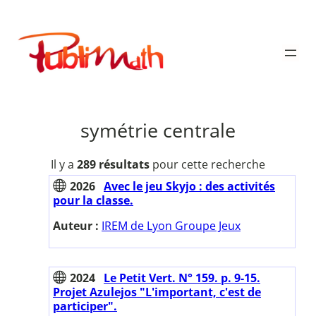
Aller
au
Publimath
contenu
symétrie centrale
Il y a
289 résultats
pour cette recherche
2026
Avec le jeu Skyjo : des activités
pour la classe.
Auteur :
IREM de Lyon Groupe Jeux
2024
Le Petit Vert. N° 159. p. 9-15.
Projet Azulejos "L'important, c'est de
participer".