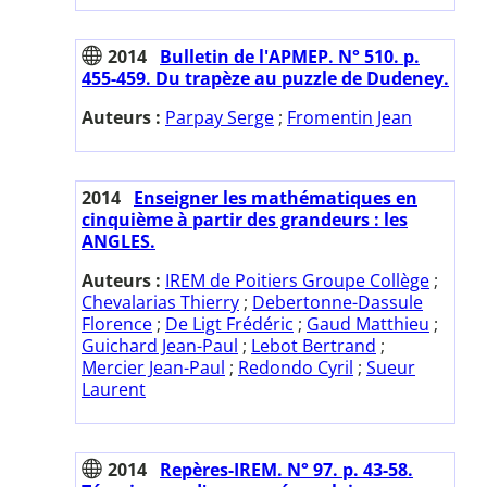
2014
Bulletin de l'APMEP. N° 510. p.
455-459. Du trapèze au puzzle de Dudeney.
Auteurs :
Parpay Serge
;
Fromentin Jean
2014
Enseigner les mathématiques en
cinquième à partir des grandeurs : les
ANGLES.
Auteurs :
IREM de Poitiers Groupe Collège
;
Chevalarias Thierry
;
Debertonne-Dassule
Florence
;
De Ligt Frédéric
;
Gaud Matthieu
;
Guichard Jean-Paul
;
Lebot Bertrand
;
Mercier Jean-Paul
;
Redondo Cyril
;
Sueur
Laurent
2014
Repères-IREM. N° 97. p. 43-58.