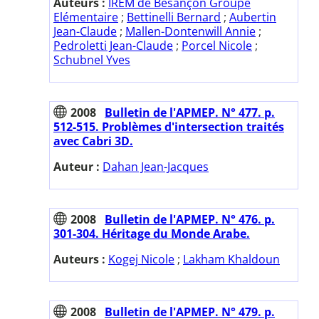
Auteurs :
IREM de Besançon Groupe
Elémentaire
;
Bettinelli Bernard
;
Aubertin
Jean-Claude
;
Mallen-Dontenwill Annie
;
Pedroletti Jean-Claude
;
Porcel Nicole
;
Schubnel Yves
2008
Bulletin de l'APMEP. N° 477. p.
512-515. Problèmes d'intersection traités
avec Cabri 3D.
Auteur :
Dahan Jean-Jacques
2008
Bulletin de l'APMEP. N° 476. p.
301-304. Héritage du Monde Arabe.
Auteurs :
Kogej Nicole
;
Lakham Khaldoun
2008
Bulletin de l'APMEP. N° 479. p.