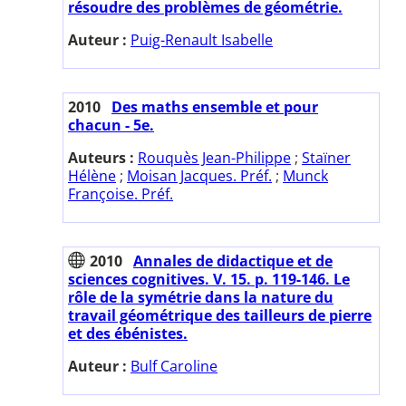
résoudre des problèmes de géométrie.
Auteur :
Puig-Renault Isabelle
2010
Des maths ensemble et pour
chacun - 5e.
Auteurs :
Rouquès Jean-Philippe
;
Staïner
Hélène
;
Moisan Jacques. Préf.
;
Munck
Françoise. Préf.
2010
Annales de didactique et de
sciences cognitives. V. 15. p. 119-146. Le
rôle de la symétrie dans la nature du
travail géométrique des tailleurs de pierre
et des ébénistes.
Auteur :
Bulf Caroline