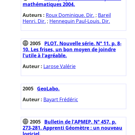
mathématiques 2004.
Auteurs :
Roux Dominique. Dir.
;
Bareil
Henri. Dir.
;
Hennequin Paul-Louis. Dir.
2005
PLOT. Nouvelle série. N° 11. p. 8-
10. Les frises, un bon moyen de joindre
l'utile à l'agréable.
Auteur :
Larose Valérie
2005
GeoLabo.
Auteur :
Bayart Frédéric
2005
Bulletin de l'APMEP. N° 457. p.
273-281. Apprenti Géomètre : un nouveau
logiciel.