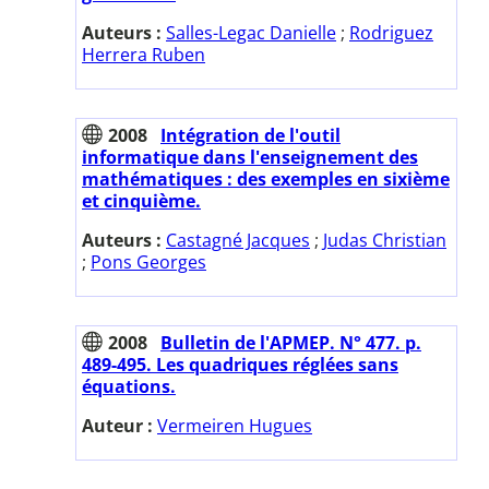
Auteurs :
Salles-Legac Danielle
;
Rodriguez
Herrera Ruben
2008
Intégration de l'outil
informatique dans l'enseignement des
mathématiques : des exemples en sixième
et cinquième.
Auteurs :
Castagné Jacques
;
Judas Christian
;
Pons Georges
2008
Bulletin de l'APMEP. N° 477. p.
489-495. Les quadriques réglées sans
équations.
Auteur :
Vermeiren Hugues