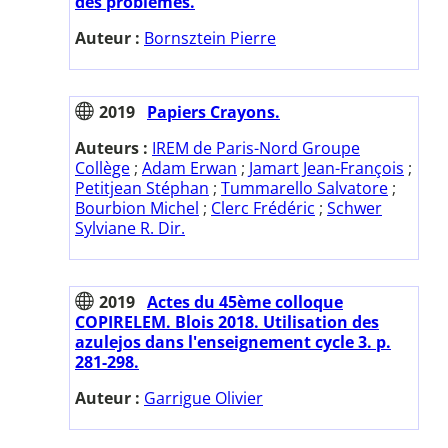
des problèmes.
Auteur :
Bornsztein Pierre
2019
Papiers Crayons.
Auteurs :
IREM de Paris-Nord Groupe
Collège
;
Adam Erwan
;
Jamart Jean-François
;
Petitjean Stéphan
;
Tummarello Salvatore
;
Bourbion Michel
;
Clerc Frédéric
;
Schwer
Sylviane R. Dir.
2019
Actes du 45ème colloque
COPIRELEM. Blois 2018. Utilisation des
azulejos dans l'enseignement cycle 3. p.
281-298.
Auteur :
Garrigue Olivier