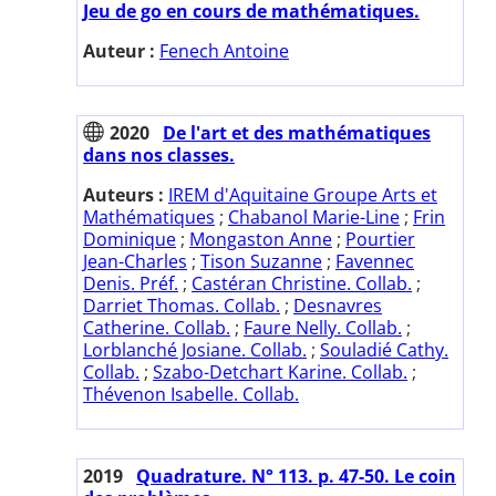
Jeu de go en cours de mathématiques.
Auteur :
Fenech Antoine
2020
De l'art et des mathématiques
dans nos classes.
Auteurs :
IREM d'Aquitaine Groupe Arts et
Mathématiques
;
Chabanol Marie-Line
;
Frin
Dominique
;
Mongaston Anne
;
Pourtier
Jean-Charles
;
Tison Suzanne
;
Favennec
Denis. Préf.
;
Castéran Christine. Collab.
;
Darriet Thomas. Collab.
;
Desnavres
Catherine. Collab.
;
Faure Nelly. Collab.
;
Lorblanché Josiane. Collab.
;
Souladié Cathy.
Collab.
;
Szabo-Detchart Karine. Collab.
;
Thévenon Isabelle. Collab.
2019
Quadrature. N° 113. p. 47-50. Le coin