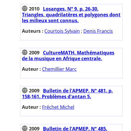
2010
Losanges. N° 9. p. 26-30.
Triangles, quadrilatères et polygones dont
les milieux sont connus.
Auteurs :
Courtois Sylvain
;
Denis Francis
2009
CultureMATH. Mathématiques
de la musique en Afrique centrale.
Auteur :
Chemillier Marc
2009
Bulletin de l'APMEP. N° 481. p.
158-161. Problèmes d'antan 5.
Auteur :
Fréchet Michel
2009
Bulletin de l'APMEP. N° 485.