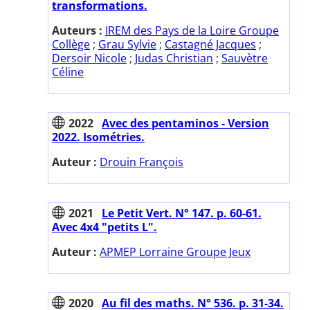
transformations.
Auteurs :
IREM des Pays de la Loire Groupe
Collège
;
Grau Sylvie
;
Castagné Jacques
;
Dersoir Nicole
;
Judas Christian
;
Sauvètre
Céline
2022
Avec des pentaminos - Version
2022. Isométries.
Auteur :
Drouin François
2021
Le Petit Vert. N° 147. p. 60-61.
Avec 4x4 "petits L".
Auteur :
APMEP Lorraine Groupe Jeux
2020
Au fil des maths. N° 536. p. 31-34.