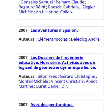
;
Gonzales Samuel
;
Pelnard Claude
;
Regourd Rémi
;
Roesch Gabrielle
;
Ziegler
Michèle
;
Archis Anne. Collab.
2007
Les aventures d'Epsilon.
Auteurs :
Clément Nicolas
;
Deledicq André
2007
Les Dossiers de l'ingénierie
éducative. Hors série. Activités avec un
logiciel de géométrie dynamique 6e, 5e.
Auteurs :
Biton Yves
;
Gérard Christophe
;
Monteil Michèle
;
Vincent Christian
;
Amiot
Martine
;
Buret Daniel. Dir.
2007
Avec des pentaminos.