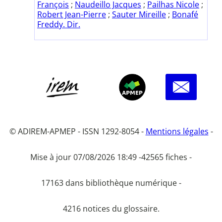
François
;
Naudeillo Jacques
;
Pailhas Nicole
;
Robert Jean-Pierre
;
Sauter Mireille
;
Bonafé
Freddy. Dir.
© ADIREM-APMEP - ISSN 1292-8054 -
Mentions légales
-
Mise à jour 07/08/2026 18:49 -
42565 fiches -
17163 dans bibliothèque numérique -
4216 notices du glossaire.