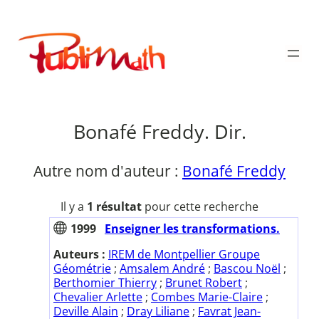
Aller
au
Publimath
contenu
Bonafé Freddy. Dir.
Autre nom d'auteur :
Bonafé Freddy
Il y a
1 résultat
pour cette recherche
1999
Enseigner les transformations.
Auteurs :
IREM de Montpellier Groupe
Géométrie
;
Amsalem André
;
Bascou Noël
;
Berthomier Thierry
;
Brunet Robert
;
Chevalier Arlette
;
Combes Marie-Claire
;
Deville Alain
;
Dray Liliane
;
Favrat Jean-