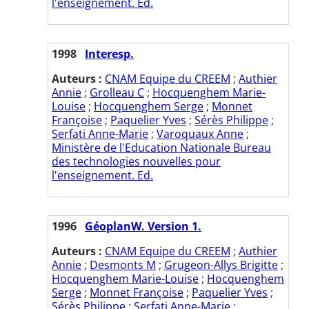
l'enseignement. Ed.
1998
Interesp.
Auteurs :
CNAM Equipe du CREEM
;
Authier
Annie
;
Grolleau C
;
Hocquenghem Marie-
Louise
;
Hocquenghem Serge
;
Monnet
Françoise
;
Paquelier Yves
;
Sérès Philippe
;
Serfati Anne-Marie
;
Varoquaux Anne
;
Ministère de l'Education Nationale Bureau
des technologies nouvelles pour
l'enseignement. Ed.
1996
GéoplanW. Version 1.
Auteurs :
CNAM Equipe du CREEM
;
Authier
Annie
;
Desmonts M
;
Grugeon-Allys Brigitte
;
Hocquenghem Marie-Louise
;
Hocquenghem
Serge
;
Monnet Françoise
;
Paquelier Yves
;
Sérès Philippe
;
Serfati Anne-Marie
;