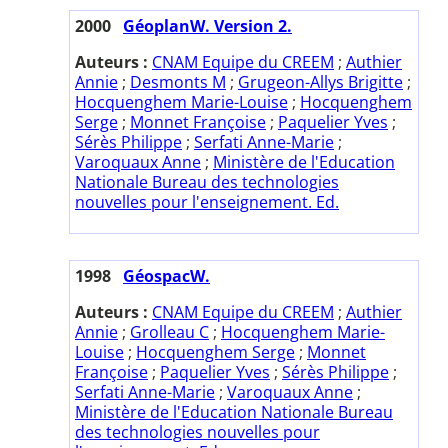
2000
GéoplanW. Version 2.
Auteurs :
CNAM Equipe du CREEM
;
Authier
Annie
;
Desmonts M
;
Grugeon-Allys Brigitte
;
Hocquenghem Marie-Louise
;
Hocquenghem
Serge
;
Monnet Françoise
;
Paquelier Yves
;
Sérès Philippe
;
Serfati Anne-Marie
;
Varoquaux Anne
;
Ministère de l'Education
Nationale Bureau des technologies
nouvelles pour l'enseignement. Ed.
1998
GéospacW.
Auteurs :
CNAM Equipe du CREEM
;
Authier
Annie
;
Grolleau C
;
Hocquenghem Marie-
Louise
;
Hocquenghem Serge
;
Monnet
Françoise
;
Paquelier Yves
;
Sérès Philippe
;
Serfati Anne-Marie
;
Varoquaux Anne
;
Ministère de l'Education Nationale Bureau
des technologies nouvelles pour