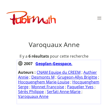
Aller
au
Publimath
contenu
Varoquaux Anne
Il y a
6 résultats
pour cette recherche
2007
Geoplan-Geospace.
Auteurs :
CNAM Equipe du CREEM
;
Authier
Annie
;
Desmonts M
;
Grugeon-Allys Brigitte
;
Hocquenghem Marie-Louise
;
Hocquenghem
Serge
;
Monnet Françoise
;
Paquelier Yves
;
Sérès Philippe
;
Serfati Anne-Marie
;
Varoquaux Anne