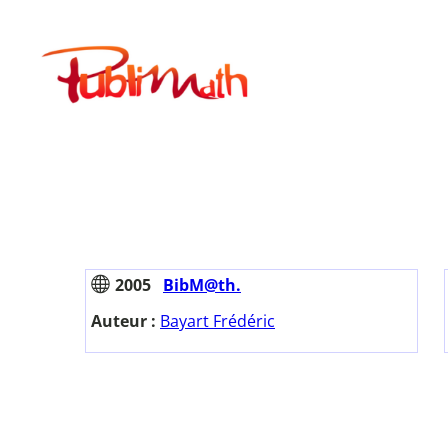
Aller
au
Publimath
contenu
2005
BibM@th.
Auteur :
Bayart Frédéric