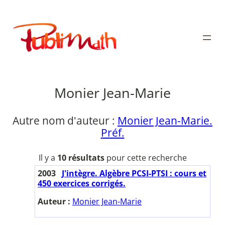
Aller
au
Publimath
contenu
Monier Jean-Marie
Autre nom d'auteur :
Monier Jean-Marie.
Préf.
Il y a
10 résultats
pour cette recherche
2003
J'intègre. Algèbre PCSI-PTSI : cours et
450 exercices corrigés.
Auteur :
Monier Jean-Marie