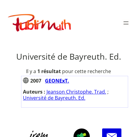
Aller
au
Publimath
contenu
Université de Bayreuth. Ed.
Il y a
1 résultat
pour cette recherche
2007
GEONExT.
Auteurs :
Jeanson Christophe. Trad.
;
Université de Bayreuth. Ed.