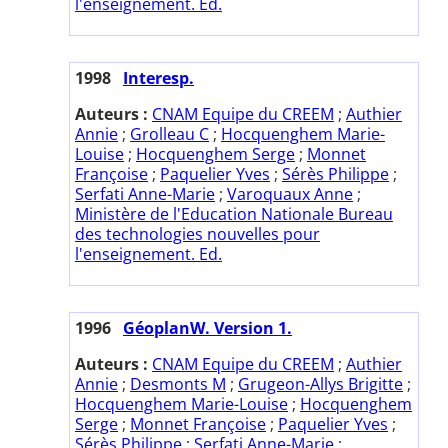
l'enseignement. Ed.
1998
Interesp.
Auteurs :
CNAM Equipe du CREEM
;
Authier
Annie
;
Grolleau C
;
Hocquenghem Marie-
Louise
;
Hocquenghem Serge
;
Monnet
Françoise
;
Paquelier Yves
;
Sérès Philippe
;
Serfati Anne-Marie
;
Varoquaux Anne
;
Ministère de l'Education Nationale Bureau
des technologies nouvelles pour
l'enseignement. Ed.
1996
GéoplanW. Version 1.
Auteurs :
CNAM Equipe du CREEM
;
Authier
Annie
;
Desmonts M
;
Grugeon-Allys Brigitte
;
Hocquenghem Marie-Louise
;
Hocquenghem
Serge
;
Monnet Françoise
;
Paquelier Yves
;
Sérès Philippe
;
Serfati Anne-Marie
;