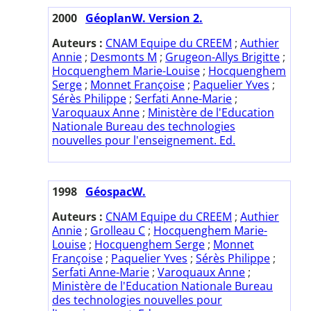
2000
GéoplanW. Version 2.
Auteurs :
CNAM Equipe du CREEM
;
Authier
Annie
;
Desmonts M
;
Grugeon-Allys Brigitte
;
Hocquenghem Marie-Louise
;
Hocquenghem
Serge
;
Monnet Françoise
;
Paquelier Yves
;
Sérès Philippe
;
Serfati Anne-Marie
;
Varoquaux Anne
;
Ministère de l'Education
Nationale Bureau des technologies
nouvelles pour l'enseignement. Ed.
1998
GéospacW.
Auteurs :
CNAM Equipe du CREEM
;
Authier
Annie
;
Grolleau C
;
Hocquenghem Marie-
Louise
;
Hocquenghem Serge
;
Monnet
Françoise
;
Paquelier Yves
;
Sérès Philippe
;
Serfati Anne-Marie
;
Varoquaux Anne
;
Ministère de l'Education Nationale Bureau
des technologies nouvelles pour