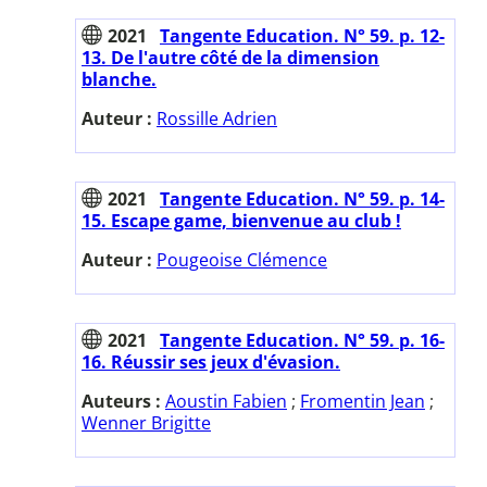
2021
Tangente Education. N° 59. p. 12-
13. De l'autre côté de la dimension
blanche.
Auteur :
Rossille Adrien
2021
Tangente Education. N° 59. p. 14-
15. Escape game, bienvenue au club !
Auteur :
Pougeoise Clémence
2021
Tangente Education. N° 59. p. 16-
16. Réussir ses jeux d'évasion.
Auteurs :
Aoustin Fabien
;
Fromentin Jean
;
Wenner Brigitte