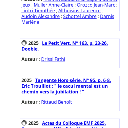
Jeux
;
Muller Anne-Claire
;
Orozco Jean-Marc
;
Licitri Timothée
;
Althuisius Laurence
;
Audoin Alexandre
;
Schottel Ambre
;
Darnis
Marlène
2025
Le Petit Vert. N° 163. p. 23-26.
Dooble.
Auteur :
Drissi Fathi
2025
Tangente Hors-série. N° 95. p. 6-8.
Eric Trouillot : " le cacul mental est un
chemin vers la jubilation ! "
Auteur :
Rittaud Benoît
2025
Actes du Colloque EMF 2025.