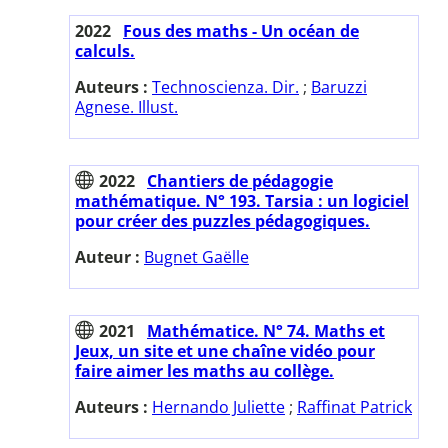
2022
Fous des maths - Un océan de
calculs.
Auteurs :
Technoscienza. Dir.
;
Baruzzi
Agnese. Illust.
2022
Chantiers de pédagogie
mathématique. N° 193. Tarsia : un logiciel
pour créer des puzzles pédagogiques.
Auteur :
Bugnet Gaëlle
2021
Mathématice. N° 74. Maths et
Jeux, un site et une chaîne vidéo pour
faire aimer les maths au collège.
Auteurs :
Hernando Juliette
;
Raffinat Patrick