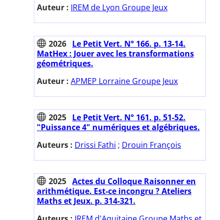
Auteur :
IREM de Lyon Groupe Jeux
2026
Le Petit Vert. N° 166. p. 13-14.
MatHex : Jouer avec les transformations
géométriques.
Auteur :
APMEP Lorraine Groupe Jeux
2025
Le Petit Vert. N° 161. p. 51-52.
"Puissance 4" numériques et algébriques.
Auteurs :
Drissi Fathi
;
Drouin François
2025
Actes du Colloque Raisonner en
arithmétique. Est-ce incongru ? Ateliers
Maths et Jeux. p. 314-321.
Auteurs :
IREM d'Aquitaine Groupe Maths et