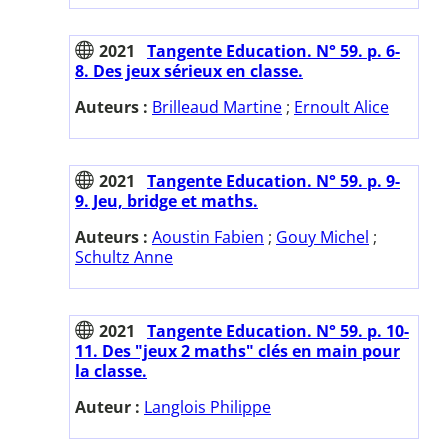
2021
Tangente Education. N° 59. p. 6-
8. Des jeux sérieux en classe.
Auteurs :
Brilleaud Martine
;
Ernoult Alice
2021
Tangente Education. N° 59. p. 9-
9. Jeu, bridge et maths.
Auteurs :
Aoustin Fabien
;
Gouy Michel
;
Schultz Anne
2021
Tangente Education. N° 59. p. 10-
11. Des "jeux 2 maths" clés en main pour
la classe.
Auteur :
Langlois Philippe