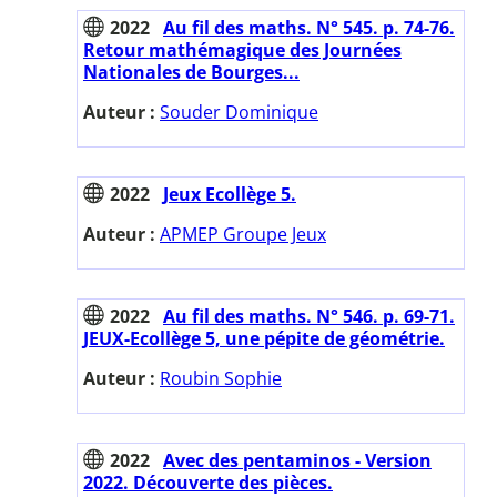
2022
Au fil des maths. N° 545. p. 74-76.
Retour mathémagique des Journées
Nationales de Bourges...
Auteur :
Souder Dominique
2022
Jeux Ecollège 5.
Auteur :
APMEP Groupe Jeux
2022
Au fil des maths. N° 546. p. 69-71.
JEUX-Ecollège 5, une pépite de géométrie.
Auteur :
Roubin Sophie
2022
Avec des pentaminos - Version
2022. Découverte des pièces.