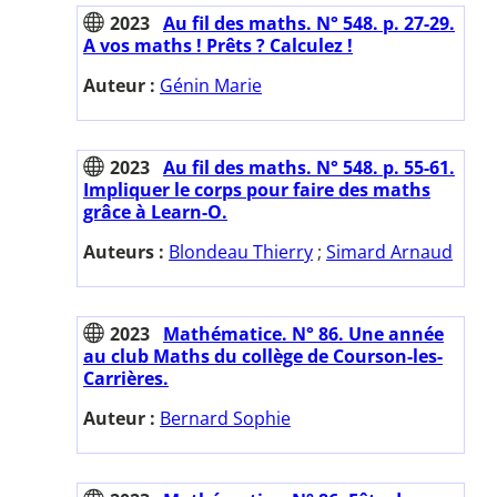
2023
Au fil des maths. N° 548. p. 27-29.
A vos maths ! Prêts ? Calculez !
Auteur :
Génin Marie
2023
Au fil des maths. N° 548. p. 55-61.
Impliquer le corps pour faire des maths
grâce à Learn-O.
Auteurs :
Blondeau Thierry
;
Simard Arnaud
2023
Mathématice. N° 86. Une année
au club Maths du collège de Courson-les-
Carrières.
Auteur :
Bernard Sophie