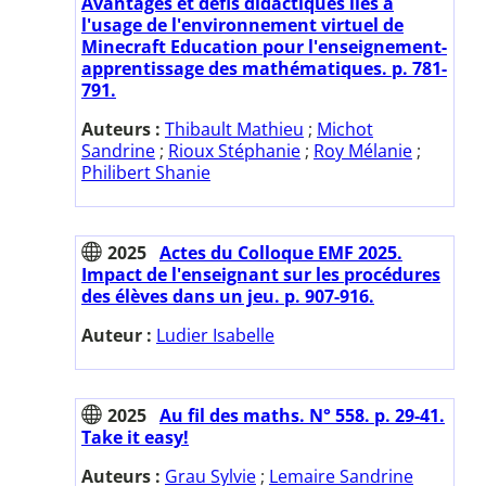
Avantages et défis didactiques liés à
l'usage de l'environnement virtuel de
Minecraft Education pour l'enseignement-
apprentissage des mathématiques. p. 781-
791.
Auteurs :
Thibault Mathieu
;
Michot
Sandrine
;
Rioux Stéphanie
;
Roy Mélanie
;
Philibert Shanie
2025
Actes du Colloque EMF 2025.
Impact de l'enseignant sur les procédures
des élèves dans un jeu. p. 907-916.
Auteur :
Ludier Isabelle
2025
Au fil des maths. N° 558. p. 29-41.
Take it easy!
Auteurs :
Grau Sylvie
;
Lemaire Sandrine