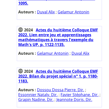
1095.
Auteurs :
Duval Alix
;
Gelamur Antonin
2024
Actes du huitième Colloque EMF
2022. Lien entre jeu et apprentissages
mathématiques à travers l'exemple du
Math's UP. p. 1122-1135.
Auteurs :
Gelamur Antonin
;
Duval Alix
2024
Actes du huitième Colloque EMF
2022. Bilan du projet spécial n° 1. p. 1180-
1183.
Auteurs :
Dossou Dossa Pierre. Dir.
;
Essonnier Nataly. Dir.
;
Favier Stéphane. Dir.
;
Grapin Nadine. Dir.
;
Jeannote Doris. Dir.