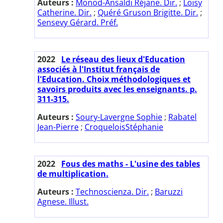
Auteurs :
Monod-Ansaldi Réjane. Dir.
;
Loisy
Catherine. Dir.
;
Quéré Gruson Brigitte. Dir.
;
Sensevy Gérard. Préf.
2022
Le réseau des lieux d'Education
associés à l'Institut français de
l'Education. Choix méthodologiques et
savoirs produits avec les enseignants. p.
311-315.
Auteurs :
Soury-Lavergne Sophie
;
Rabatel
Jean-Pierre
;
CroqueloisStéphanie
2022
Fous des maths - L'usine des tables
de multiplication.
Auteurs :
Technoscienza. Dir.
;
Baruzzi
Agnese. Illust.