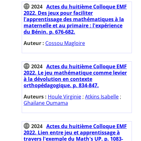
2024
Actes du huitième Colloque EMF
2022. Des jeux pour faciliter
l'apprentissage des mathématiques à la
maternelle et au primaire : l'expérience
du Bénin. p. 676-682.
Auteur :
Cossou Magloire
2024
Actes du huitième Colloque EMF
2022. Le jeu mathématique comme levier
à la dévolution en contexte
orthopédagogique. p. 834-847.
Auteurs :
Houle Virginie
;
Atkins Isabelle
;
Ghailane Oumama
2024
Actes du huitième Colloque EMF
2022. Lien entre jeu et apprentissage à
travers l'exemple du Math's UP. p. 1083-