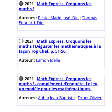
2021
Math Express. Croquons les
maths !
Auteurs :
Pestel Marie-José. Dir.
;
Thomas
Edouard. Dir.
2021
Math Express. Croquons les
maths ! Déguster les mathématiques à la
façon Top Chef. p. 51-56.
Auteur :
Lamon Joëlle
2021
Math Express. Croquons les
maths ! - complément d'enquête. Le jeu,
un modèle pour les mathématiques.
Auteurs :
Aubin Jean-Baptiste
;
Druet Olivier