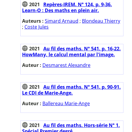
2021
Repères-IREM. N° 124. p. 9-36.
Learn-O : Des maths en plein air.
Auteurs :
Simard Arnaud
;
Blondeau Thierry
;
Coste Jules
2021
Au fil des maths. N° 541. p. 16-22.
HowMany, le calcul mental par l'image.
Auteur :
Desmarest Alexandre
2021
Au fil des maths. N° 541. p. 90-91.
Le CDI de Marie-Ange.
Auteur :
Ballereau Marie-Ange
2021
Au fil des maths. Hors-série N° 1.
Spécial Premier degré.