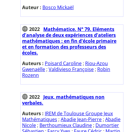
Auteur :
Bosco Mickaël
2022
Mathématice. N° 79. Eléments
d'analyse de deux expériences d'ateliers
mathématiques : en fin d'école primaire
et en formation des professeurs des
écoles.
Auteurs :
Poisard Caroline
;
Riou-Azou
Gwenaëlle
;
Valdivieso Françoise
;
Robin
Rozenn
2022
Jeux, mathématiques non
verbales.
Auteurs :
IREM de Toulouse Groupe Jeux
Mathématiques
;
Abadie Jean-Pierre
;
Abadie
Nicole
;
Berthoumieux Claudine
;
Dumortier
Sébastien
;
Farcy Yves
;
Faure Cédric
;
Martin