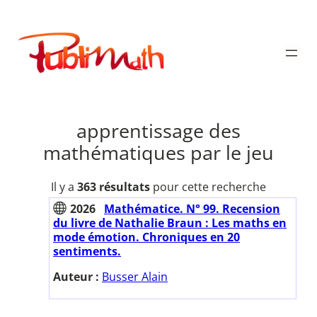
Aller
au
Publimath
contenu
apprentissage des
mathématiques par le jeu
Il y a
363 résultats
pour cette recherche
2026
Mathématice. N° 99. Recension
du livre de Nathalie Braun : Les maths en
mode émotion. Chroniques en 20
sentiments.
Auteur :
Busser Alain