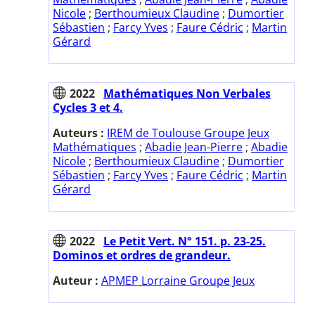
Nicole
;
Berthoumieux Claudine
;
Dumortier
Sébastien
;
Farcy Yves
;
Faure Cédric
;
Martin
Gérard
2022
Mathématiques Non Verbales
Cycles 3 et 4.
Auteurs :
IREM de Toulouse Groupe Jeux
Mathématiques
;
Abadie Jean-Pierre
;
Abadie
Nicole
;
Berthoumieux Claudine
;
Dumortier
Sébastien
;
Farcy Yves
;
Faure Cédric
;
Martin
Gérard
2022
Le Petit Vert. N° 151. p. 23-25.
Dominos et ordres de grandeur.
Auteur :
APMEP Lorraine Groupe Jeux