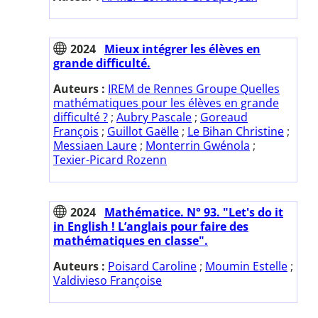
2024
Mieux intégrer les élèves en
grande difficulté.
Auteurs :
IREM de Rennes Groupe Quelles
mathématiques pour les élèves en grande
difficulté ?
;
Aubry Pascale
;
Goreaud
François
;
Guillot Gaëlle
;
Le Bihan Christine
;
Messiaen Laure
;
Monterrin Gwénola
;
Texier-Picard Rozenn
2024
Mathématice. N° 93. "Let's do it
in English ! L’anglais pour faire des
mathématiques en classe".
Auteurs :
Poisard Caroline
;
Moumin Estelle
;
Valdivieso Françoise