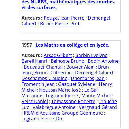
des NURBS, mathématiques des courbes
et des surfaces.
Auteurs :
Pouget Jean-Pierre
;
Demengel
Gilbert
;
Bezier Pierre. Préf.
1997
Les Maths en collège et en lycée.
Auteurs :
Arsac Gilbert
;
Barbin Evelyne
;
Bareil Henri
;
Belhoste Bruno
;
Bodin Antoine
;
Bouvatier Chantal
;
Bouvier Alain
;
Brun
Jean
;
Brunet Catherine
;
Demengel Gilbert
;
Deschamps Claudine
;
Dhombres Jean
;
Fromentin Jean
;
Gasquet Sylviane
;
Henry
Michel
;
Houssin Marie-José
;
Le Gall
Marianne
;
Legrand Pierre
;
Mante Michel
;
Reisz Daniel
;
Tomassone Roberte
;
Trouche
Luc
;
Valabrègue Antoine
;
Vergnaud Gérard
;
IREM d'Aquitaine Groupe Géométrie
;
Legrand Pierre. Dir.