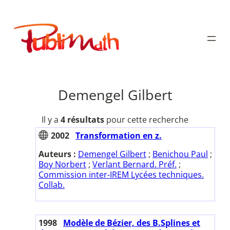
Aller
au
Publimath
contenu
Demengel Gilbert
Il y a
4 résultats
pour cette recherche
2002
Transformation en z.
Auteurs :
Demengel Gilbert
;
Benichou Paul
;
Boy Norbert
;
Verlant Bernard. Préf.
;
Commission inter-IREM Lycées techniques.
Collab.
1998
Modèle de Bézier, des B.Splines et