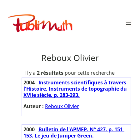
Aller
au
Publimath
contenu
Reboux Olivier
Il y a
2 résultats
pour cette recherche
2004
Instruments scientifiques à travers
l'Histoire. Instruments de topographie du
XVIIe siècle. p. 283-293.
Auteur :
Reboux Olivier
2000
Bulletin de l'APMEP. N° 427. p. 151-
153. Le jeu de Juniper Green.