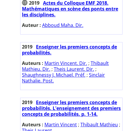
2019
Actes du Colloque EMF 2018.
Mathématiques en scène des ponts entre
les disciplines.
Auteur :
Abboud Maha. Dir.
2019
Enseigner les premiers concepts de
probabilités.
Auteurs :
Martin Vincent. Dir.
;
Thibault
Mathieu. Dir.
;
Theis Laurent. Dir.
;
Shaughnessy J. Michael. Préf.
;
Sinclair
Nathalie. Post.
2019
Enseigner les premiers concepts de
probabilités. L'enseignement des premiers
concepts de probabilités. p. 1-14.
Auteurs :
Martin Vincent
;
Thibault Mathieu
;
Theis Laurent