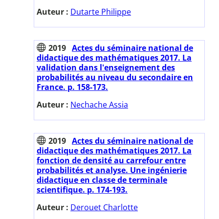
Auteur :
Dutarte Philippe
2019
Actes du séminaire national de
didactique des mathématiques 2017. La
validation dans l'enseignement des
probabilités au niveau du secondaire en
France. p. 158-173.
Auteur :
Nechache Assia
2019
Actes du séminaire national de
didactique des mathématiques 2017. La
fonction de densité au carrefour entre
probabilités et analyse. Une ingénierie
didactique en classe de terminale
scientifique. p. 174-193.
Auteur :
Derouet Charlotte