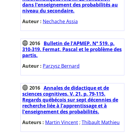
dans l'enseignement des probabilités au
niveau du secondaire.
Auteur :
Nechache Assia
2016
Bulletin de l'APMEP. N° 519. p.
310-319. Fermat, Pascal et le problème des
partis.
Auteur :
Parzysz Bernard
2016
Annales de didactique et de
sciences cognitives. V. 21. p. 79-115.
Regards québécois sur sept décennies de
recherche liée à l'apprentissage et à
l'enseignement des probabilités.
Auteurs :
Martin Vincent
;
Thibault Mathieu