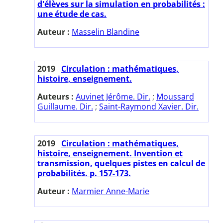
d'élèves sur la simulation en probabilités :
une étude de cas.
Auteur :
Masselin Blandine
2019
Circulation : mathématiques,
histoire, enseignement.
Auteurs :
Auvinet Jérôme. Dir.
;
Moussard
Guillaume. Dir.
;
Saint-Raymond Xavier. Dir.
2019
Circulation : mathématiques,
histoire, enseignement. Invention et
transmission, quelques pistes en calcul de
probabilités. p. 157-173.
Auteur :
Marmier Anne-Marie