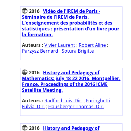
2016
Vidéo de l'IREM de Paris -
Séminaire de l'IREM de Paris.
L'enseignement des probabilités et des
statistiques : présentation d'un livre pour
la formation.
Auteurs :
Vivier Laurent
;
Robert Aline
;
Parzysz Bernard
;
Sotura Brigitte
2016
History and Pedagogy of
Mathematics: july 18-22 2016, Montpellier,
France. Proceedings of the 2016 ICME
Satellite Meeting.
Auteurs :
Radford Luis. Dir.
;
Furinghetti
Fulvia. Dir.
;
Hausberger Thomas. Dir.
2016
History and Pedagogy of