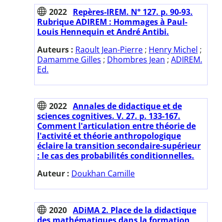
2022
Repères-IREM. N° 127. p. 90-93.
Rubrique ADIREM : Hommages à Paul-
Louis Hennequin et André Antibi.
Auteurs :
Raoult Jean-Pierre
;
Henry Michel
;
Damamme Gilles
;
Dhombres Jean
;
ADIREM.
Ed.
2022
Annales de didactique et de
sciences cognitives. V. 27. p. 133-167.
Comment l'articulation entre théorie de
l'activité et théorie anthropologique
éclaire la transition secondaire-supérieur
: le cas des probabilités conditionnelles.
Auteur :
Doukhan Camille
2020
ADiMA 2. Place de la didactique
des mathématiques dans la formation