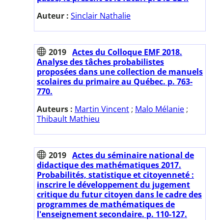
Auteur :
Sinclair Nathalie
2019
Actes du Colloque EMF 2018.
Analyse des tâches probabilistes
proposées dans une collection de manuels
scolaires du primaire au Québec. p. 763-
770.
Auteurs :
Martin Vincent
;
Malo Mélanie
;
Thibault Mathieu
2019
Actes du séminaire national de
didactique des mathématiques 2017.
Probabilités, statistique et citoyenneté :
inscrire le développement du jugement
critique du futur citoyen dans le cadre des
programmes de mathématiques de
l'enseignement secondaire. p. 110-127.