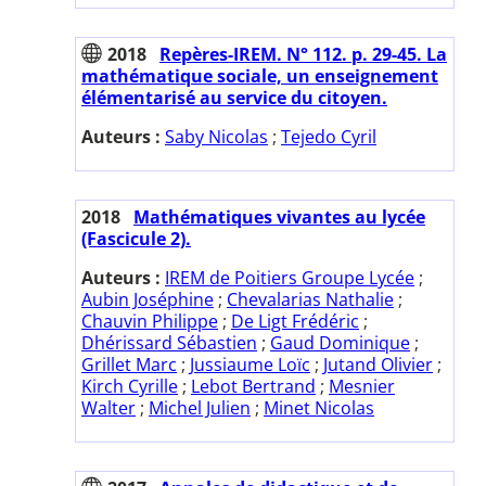
2018
Repères-IREM. N° 112. p. 29-45. La
mathématique sociale, un enseignement
élémentarisé au service du citoyen.
Auteurs :
Saby Nicolas
;
Tejedo Cyril
2018
Mathématiques vivantes au lycée
(Fascicule 2).
Auteurs :
IREM de Poitiers Groupe Lycée
;
Aubin Joséphine
;
Chevalarias Nathalie
;
Chauvin Philippe
;
De Ligt Frédéric
;
Dhérissard Sébastien
;
Gaud Dominique
;
Grillet Marc
;
Jussiaume Loïc
;
Jutand Olivier
;
Kirch Cyrille
;
Lebot Bertrand
;
Mesnier
Walter
;
Michel Julien
;
Minet Nicolas