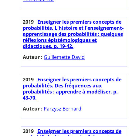
2019
Enseigner les premiers concepts de
probabilités. L'histoire et l'enseignement-
apprentissage des probabilités : quelques
réflexions épistémologiques et
didactiques. p. 19-42.
Auteur :
Guillemette David
2019
Enseigner les premiers concepts de
probabilités. Des fréquences aux
probabilités : apprendre à modéliser. p.
43-70.
Auteur :
Parzysz Bernard
2019
Enseigner les premiers concepts de