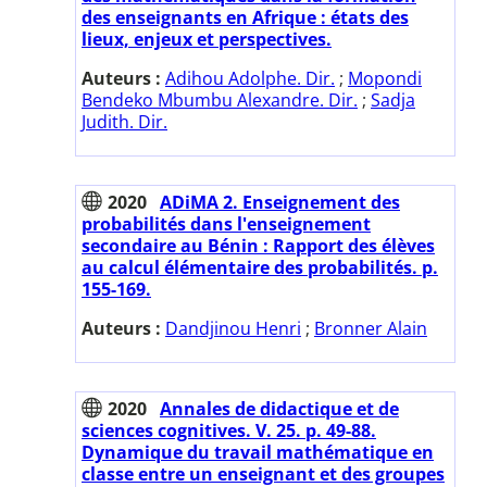
des enseignants en Afrique : états des
lieux, enjeux et perspectives.
Auteurs :
Adihou Adolphe. Dir.
;
Mopondi
Bendeko Mbumbu Alexandre. Dir.
;
Sadja
Judith. Dir.
2020
ADiMA 2. Enseignement des
probabilités dans l'enseignement
secondaire au Bénin : Rapport des élèves
au calcul élémentaire des probabilités. p.
155-169.
Auteurs :
Dandjinou Henri
;
Bronner Alain
2020
Annales de didactique et de
sciences cognitives. V. 25. p. 49-88.
Dynamique du travail mathématique en
classe entre un enseignant et des groupes