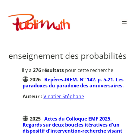
Aller
au
Publimath
contenu
enseignement des probabilités
Il y a
276 résultats
pour cette recherche
2026
Repères-IREM. N° 142. p. 5-21. Les
paradoxes du paradoxe des anniversaires.
Auteur :
Vinatier Stéphane
2025
Actes du Colloque EMF 2025.
Regards sur deux boucles itératives d'un
dispositif d'intervention-recherche visant