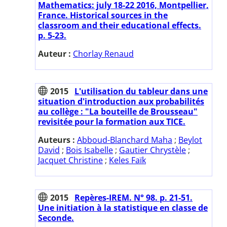
Mathematics: july 18-22 2016, Montpellier,
France. Historical sources in the
classroom and their educational effects.
p. 5-23.
Auteur :
Chorlay Renaud
2015
L'utilisation du tableur dans une
situation d'introduction aux probabilités
au collège : "La bouteille de Brousseau"
revisitée pour la formation aux TICE.
Auteurs :
Abboud-Blanchard Maha
;
Beylot
David
;
Bois Isabelle
;
Gautier Chrystèle
;
Jacquet Christine
;
Keles Faïk
2015
Repères-IREM. N° 98. p. 21-51.
Une initiation à la statistique en classe de
Seconde.