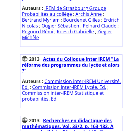
Auteurs :
IREM de Strasbourg Groupe
Probabilités au collège
;
Archis Anne
;
Bertrand Myriam
;
Bourdenet Gilles
;
Erdrich
Nicolas
;
Ougier Sébastien
;
Pelnard Claude
;
Regourd Rémi
;
Roesch Gabrielle
;
Ziegler
Michèle
2013
Actes du Colloque inter IREM "La
réforme des programmes du lycée et alors
?"
Auteurs :
Commission inter-IREM Université.
Ed.
;
Commission inter-IREM Lycée. Ed.
;
Commission inter-IREM Statistique et
probabilités. Ed.
2013
Recherches en didactique des
mathématiques. Vol. 33/2. p. 163-182. A