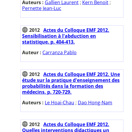
Auteurs :
Gallien Laurent
;
Kern Benoit
;
Pernette Jean-Luc
2012
Actes du Colloque EMF 2012.
Sensibilisation à l'abduction en
statistique. p. 404-413.
Auteur :
Carranza Pablo
2012
Actes du Colloque EMF 2012. Une
étude sur la pratique d'enseignement des
probabilités dans la formation des
médecins. p. 720-729.
Auteurs :
Le Hoai-Chau
;
Dao Hong-Nam
2012
Actes du Colloque EMF 2012.
Quelles interventions didactiques un