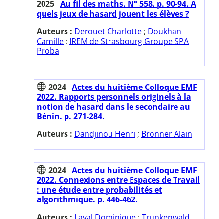
2025
Au fil des maths. N° 558. p. 90-94. À
quels jeux de hasard jouent les élèves ?
Auteurs :
Derouet Charlotte
;
Doukhan
Camille
;
IREM de Strasbourg Groupe SPA
Proba
2024
Actes du huitième Colloque EMF
2022. Rapports personnels originels à la
notion de hasard dans le secondaire au
Bénin. p. 271-284.
Auteurs :
Dandjinou Henri
;
Bronner Alain
2024
Actes du huitième Colloque EMF
2022. Connexions entre Espaces de Travail
: une étude entre probabilités et
algorithmique. p. 446-462.
Auteurs :
Laval Dominique
;
Trunkenwald