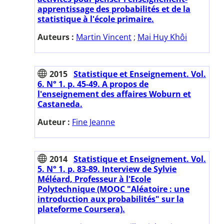
apprentissage des probabilités et de la
statistique à l'école primaire.
Auteurs :
Martin Vincent
;
Mai Huy Khôi
2015
Statistique et Enseignement. Vol.
6. N° 1. p. 45-49. A propos de
l'enseignement des affaires Woburn et
Castaneda.
Auteur :
Fine Jeanne
2014
Statistique et Enseignement. Vol.
5. N° 1. p. 83-89. Interview de Sylvie
Méléard, Professeur à l'Ecole
Polytechnique (MOOC "Aléatoire : une
introduction aux probabilités" sur la
plateforme Coursera).