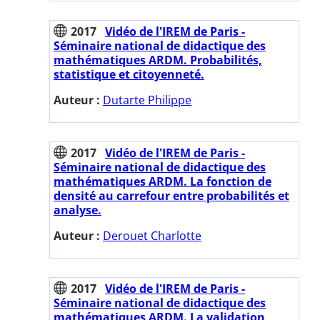
2017
Vidéo de l'IREM de Paris -
Séminaire national de didactique des
mathématiques ARDM. Probabilités,
statistique et citoyenneté.
Auteur :
Dutarte Philippe
2017
Vidéo de l'IREM de Paris -
Séminaire national de didactique des
mathématiques ARDM. La fonction de
densité au carrefour entre probabilités et
analyse.
Auteur :
Derouet Charlotte
2017
Vidéo de l'IREM de Paris -
Séminaire national de didactique des
mathématiques ARDM. La validation