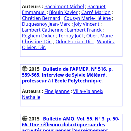
Auteurs :
Bachimont Michel
;
Bacquet
Emmanuel
;
Blouin Xavier
;
Carré Marion
;
Chrétien Bernard
;
Cousyn Marie-Hélène
;
Duquesnoy Jean-Marc
;
Joly Vincent
;
Lambert Catherine
;
Lambert Franck
;
Reghem Didier
;
Ternoy Joël
;
Obert Marie-
Christine. Dir.
;
Odor Florian. Dir.
;
Wantiez
Olivier. Dir.
2015
Bulletin de l'APMEP. N° 516. p.
559-565. Interview de Sylvie Méléard,
professeur à l'Ecole Polytechnique.
Auteurs :
Fine Jeanne
;
Villa-Vialaneix
Nathalie
2015
Bulletin AMQ. Vol. 55. N° 3. p. 50-
66. Une réflexion didactique sur des
activités pour penser l'enseignement-