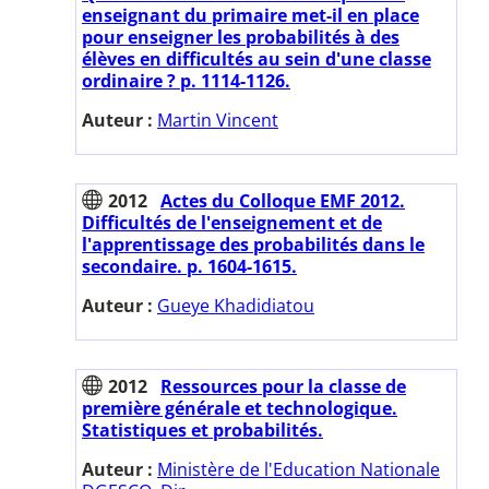
enseignant du primaire met-il en place
pour enseigner les probabilités à des
élèves en difficultés au sein d'une classe
ordinaire ? p. 1114-1126.
Auteur :
Martin Vincent
2012
Actes du Colloque EMF 2012.
Difficultés de l'enseignement et de
l'apprentissage des probabilités dans le
secondaire. p. 1604-1615.
Auteur :
Gueye Khadidiatou
2012
Ressources pour la classe de
première générale et technologique.
Statistiques et probabilités.
Auteur :
Ministère de l'Education Nationale