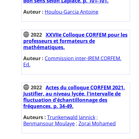
bon sens selon Laplace. p. 101-101.
Auteur :
Houlou-Garcia Antoine
2022
XXVIIe Colloque CORFEM pour les
professeurs et formateurs de
mathématiques.
Auteur :
Commission inter-IREM CORFEM.
Ed.
2022
Actes du colloque CORFEM 2021.
Justifier, au niveau lycée, l'intervalle de
fluctuation d'échantillonnage des
fréquences. p. 34-49.
Auteurs :
Trunkenwald Jannick
;
Benmansour Moulaye
;
Zorai Mohamed