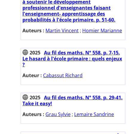
à soutenir le développement
professionnel d'enseignantes faisant
l'enseignement- apprentissage des
probabilités à l'école primaire. p. 51-60.
Auteurs :
Martin Vincent
;
Homier Marianne
2025
Au fil des maths. N° 558. p. 7-15.
Le hasard à l'école primaire : quels enjeux
?
Auteur :
Cabassut Richard
2025
Au fil des maths. N° 558. p. 29-41.
Take it easy!
Auteurs :
Grau Sylvie
;
Lemaire Sandrine