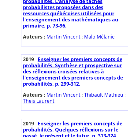
probabilités. L'analyse de tâches
probabilistes proposées dans des
ressources québécoises utilisées pour
l'enseignement des mathématiques au
primaire. p. 73-96.
Auteurs :
Martin Vincent
;
Malo Mélanie
2019
Enseigner les premiers concepts de
probabilités. Synthèse et prospective sur
des réflexions croisées relatives à
l'enseignement des premiers concepts de
probabilités. p. 299-312.
Auteurs :
Martin Vincent
;
Thibault Mathieu
;
Theis Laurent
2019
Enseigner les premiers concepts de
probabilités. Quelques réflexions sur le
passé, le présent et le futur. p. 313-324.