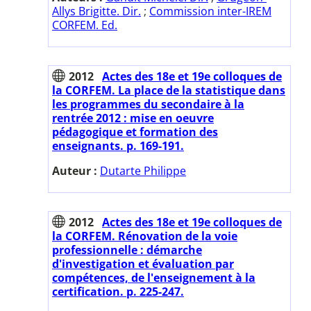
Allys Brigitte. Dir.
;
Commission inter-IREM
CORFEM. Ed.
2012
Actes des 18e et 19e colloques de
la CORFEM. La place de la statistique dans
les programmes du secondaire à la
rentrée 2012 : mise en oeuvre
pédagogique et formation des
enseignants. p. 169-191.
Auteur :
Dutarte Philippe
2012
Actes des 18e et 19e colloques de
la CORFEM. Rénovation de la voie
professionnelle : démarche
d'investigation et évaluation par
compétences, de l'enseignement à la
certification. p. 225-247.