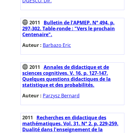
DGESCO. Dir.
2011
Bulletin de l'APMEP. N° 494. p.
297-302. Table-ronde : "Vers le prochain
Centenaire".
Auteur :
Barbazo Eric
2011
Annales de didactique et de
sciences cognitives. V. 16. p. 127-147.
Quelques questions didactiques de la
statistique et des probabilités.
Auteur :
Parzysz Bernard
2011
Recherches en didactique des
mathématiques. Vol. 31. N° 2. p. 229-259.
Dualité dans l'enseignement de la