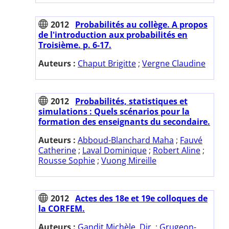
2012
Probabilités au collège. A propos
de l'introduction aux probabilités en
Troisième. p. 6-17.
Auteurs :
Chaput Brigitte
;
Vergne Claudine
2012
Probabilités, statistiques et
simulations : Quels scénarios pour la
formation des enseignants du secondaire.
Auteurs :
Abboud-Blanchard Maha
;
Fauvé
Catherine
;
Laval Dominique
;
Robert Aline
;
Rousse Sophie
;
Vuong Mireille
2012
Actes des 18e et 19e colloques de
la CORFEM.
Auteurs :
Gandit Michèle. Dir.
;
Grugeon-