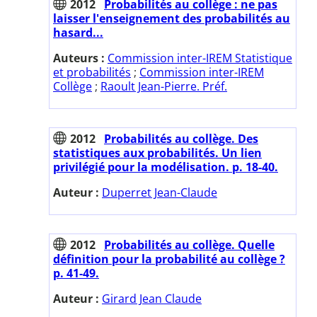
2012
Probabilités au collège : ne pas
laisser l'enseignement des probabilités au
hasard...
Auteurs :
Commission inter-IREM Statistique
et probabilités
;
Commission inter-IREM
Collège
;
Raoult Jean-Pierre. Préf.
2012
Probabilités au collège. Des
statistiques aux probabilités. Un lien
privilégié pour la modélisation. p. 18-40.
Auteur :
Duperret Jean-Claude
2012
Probabilités au collège. Quelle
définition pour la probabilité au collège ?
p. 41-49.
Auteur :
Girard Jean Claude