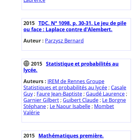
2015
TDC. N° 1098. p. 30-31. Le jeu de pile
ou face : Laplace contre d'Alembert.
Auteur :
Parzysz Bernard
2015
Statistique et probabilités au
lycée.
Auteurs :
IREM de Rennes Groupe
Statistiques et probabilités au lycée
;
Casale
Guy
;
Faure Jean-Baptiste
;
Gaudé Laurence
;
Garnier Gilbert
;
Guibert Claude
;
Le Borgne
Stéphane
;
Le Naour Isabelle
;
Mombet
Valérie
2015
Mathématiques première.