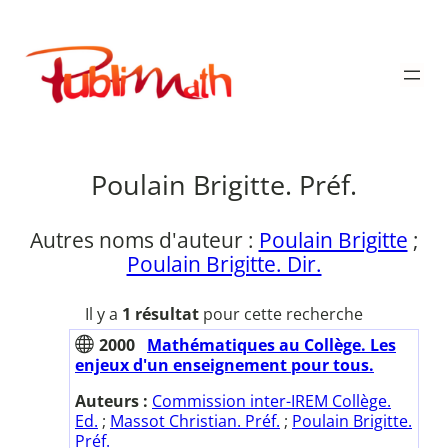
Aller
au
Publimath
contenu
Poulain Brigitte. Préf.
Autres noms d'auteur :
Poulain Brigitte
;
Poulain Brigitte. Dir.
Il y a
1 résultat
pour cette recherche
2000
Mathématiques au Collège. Les
enjeux d'un enseignement pour tous.
Auteurs :
Commission inter-IREM Collège.
Ed.
;
Massot Christian. Préf.
;
Poulain Brigitte.
Préf.