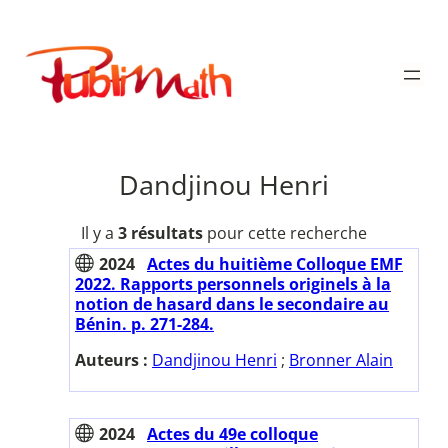
Aller
au
Publimath
contenu
Dandjinou Henri
Il y a
3 résultats
pour cette recherche
2024
Actes du huitième Colloque EMF
2022. Rapports personnels originels à la
notion de hasard dans le secondaire au
Bénin. p. 271-284.
Auteurs :
Dandjinou Henri
;
Bronner Alain
2024
Actes du 49e colloque