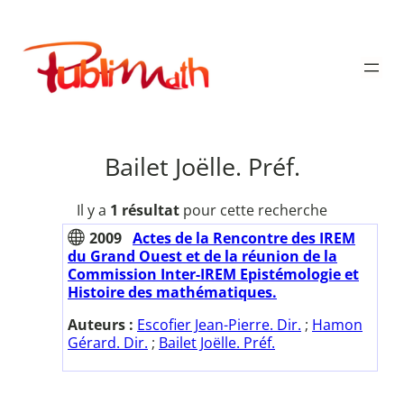
Aller
au
Publimath
contenu
Bailet Joëlle. Préf.
Il y a
1 résultat
pour cette recherche
2009
Actes de la Rencontre des IREM
du Grand Ouest et de la réunion de la
Commission Inter-IREM Epistémologie et
Histoire des mathématiques.
Auteurs :
Escofier Jean-Pierre. Dir.
;
Hamon
Gérard. Dir.
;
Bailet Joëlle. Préf.