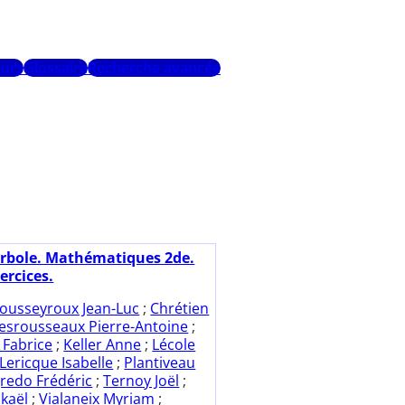
urs
Glossaire
Recherche avancée
rbole. Mathématiques 2de.
ercices.
ousseyroux Jean-Luc
;
Chrétien
esrousseaux Pierre-Antoine
;
 Fabrice
;
Keller Anne
;
Lécole
Lericque Isabelle
;
Plantiveau
redo Frédéric
;
Ternoy Joël
;
kaël
;
Vialaneix Myriam
;