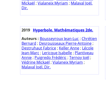
Mickaël
;
Vialaneix Myriam
;
Malaval Joël.
Dir.
2019
Hyperbole. Mathématiques 2de.
Auteurs :
Bousseyroux Jean-Luc
;
Chrétien
Bernard
;
Desrousseaux Pierre-Antoine
;
Destruhaut Fabrice
;
Keller Anne
;
Lécole
Jean-Marc
;
Lericque Isabelle
;
Plantiveau
Annie
;
Puigredo Frédéric
;
Ternoy Joël
;
Védrine Mickaël
;
Vialaneix Myriam
;
Malaval Joël. Dir.