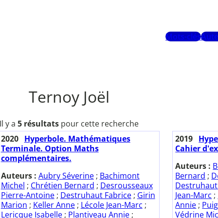
Mots-clés
Aute
Ternoy Joël
Il y a
5 résultats
pour cette recherche
2020
Hyperbole. Mathématiques
2019
Hype
Terminale. Option Maths
Cahier d'ex
complémentaires.
Auteurs :
B
Auteurs :
Aubry Séverine
;
Bachimont
Bernard
;
D
Michel
;
Chrétien Bernard
;
Desrousseaux
Destruhaut
Pierre-Antoine
;
Destruhaut Fabrice
;
Girin
Jean-Marc
;
Marion
;
Keller Anne
;
Lécole Jean-Marc
;
Annie
;
Puig
Lericque Isabelle
;
Plantiveau Annie
;
Védrine Mic