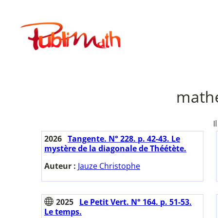
Aller
au
Publimath
contenu
mathé
I
2026
Tangente. N° 228. p. 42-43. Le
mystère de la diagonale de Théétète.
Auteur :
Jauze Christophe
2025
Le Petit Vert. N° 164. p. 51-53.
Le temps.