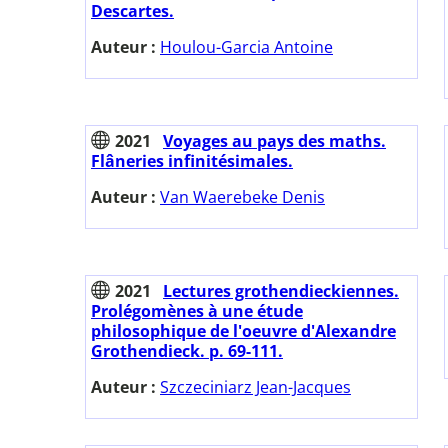
Descartes.
Auteur :
Houlou-Garcia Antoine
2021
Voyages au pays des maths.
Flâneries infinitésimales.
Auteur :
Van Waerebeke Denis
2021
Lectures grothendieckiennes.
Prolégomènes à une étude
philosophique de l'oeuvre d'Alexandre
Grothendieck. p. 69-111.
Auteur :
Szczeciniarz Jean-Jacques