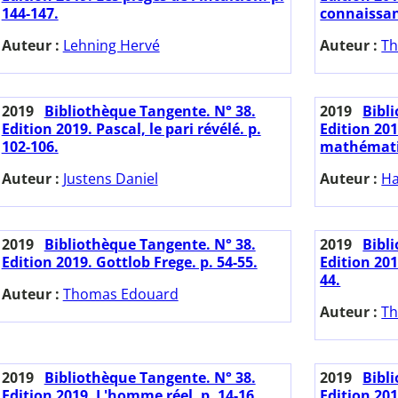
144-147.
connaissan
Auteur :
Lehning Hervé
Auteur :
Th
2019
Bibliothèque Tangente. N° 38.
2019
Bibl
Edition 2019. Pascal, le pari révélé. p.
Edition 20
102-106.
mathématiq
Auteur :
Justens Daniel
Auteur :
Ha
2019
Bibliothèque Tangente. N° 38.
2019
Bibl
Edition 2019. Gottlob Frege. p. 54-55.
Edition 201
44.
Auteur :
Thomas Edouard
Auteur :
Th
2019
Bibliothèque Tangente. N° 38.
2019
Bibl
Edition 2019. L'homme réel. p. 14-16.
Edition 20