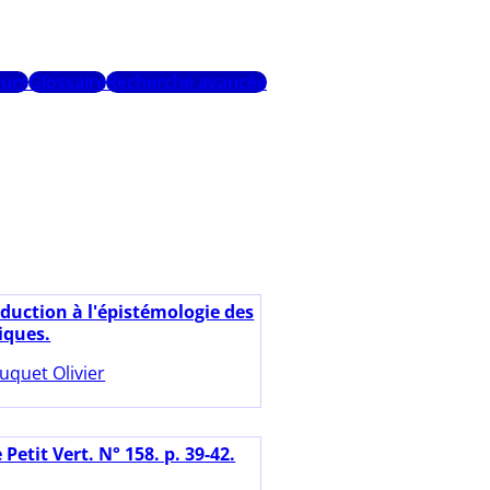
urs
Glossaire
Recherche avancée
oduction à l'épistémologie des
ques.
uquet Olivier
 Petit Vert. N° 158. p. 39-42.