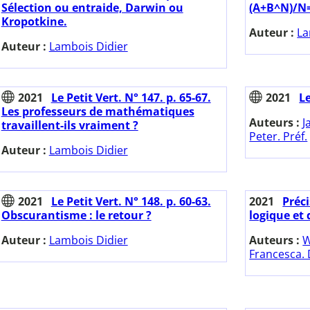
Sélection ou entraide, Darwin ou
(A+B^N)/N=
Kropotkine.
Auteur :
La
Auteur :
Lambois Didier
2021
Le Petit Vert. N° 147. p. 65-67.
2021
L
Les professeurs de mathématiques
Auteurs :
J
travaillent-ils vraiment ?
Peter. Préf.
Auteur :
Lambois Didier
2021
Le Petit Vert. N° 148. p. 60-63.
2021
Préci
Obscurantisme : le retour ?
logique et
Auteur :
Lambois Didier
Auteurs :
W
Francesca. 