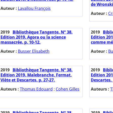
de Wronski.
Auteur :
Lavallou François
Auteur :
Cr
2019
Bibliothèque Tangente. N° 38.
2019
Bibl
Edition 2019. Agora ou la science
Edition 201
massacrée. p. 10-12.
comme méth
Auteur :
Busser Elisabeth
Auteur :
Bu
2019
Bibliothèque Tangente. N° 38.
2019
Bibl
Edition 2019. Malebranche, Fermat,
Edition 201
Viète et Descartes. p. 27-27.
Descartes. 
Auteurs :
Thomas Edouard
;
Cohen Gilles
Auteurs :
T
2019
Bibliothèque Tangente. N° 38.
2019
Bibl