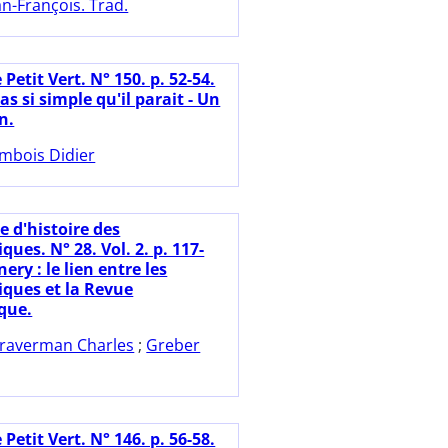
n-François. Trad.
 Petit Vert. N° 150. p. 52-54.
pas si simple qu'il parait - Un
n.
mbois Didier
e d'histoire des
es. N° 28. Vol. 2. p. 117-
ery : le lien entre les
ques et la Revue
que.
raverman Charles
;
Greber
 Petit Vert. N° 146. p. 56-58.