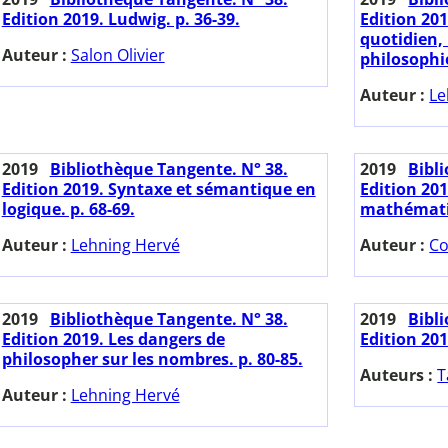
Edition 2019. Ludwig. p. 36-39.
Edition 201
quotidien,
Auteur :
Salon Olivier
philosophie
Auteur :
Le
2019
Bibliothèque Tangente. N° 38.
2019
Bibl
Edition 2019. Syntaxe et sémantique en
Edition 20
logique. p. 68-69.
mathématiq
Auteur :
Lehning Hervé
Auteur :
Co
2019
Bibliothèque Tangente. N° 38.
2019
Bibl
Edition 2019. Les dangers de
Edition 201
philosopher sur les nombres. p. 80-85.
Auteurs :
T
Auteur :
Lehning Hervé