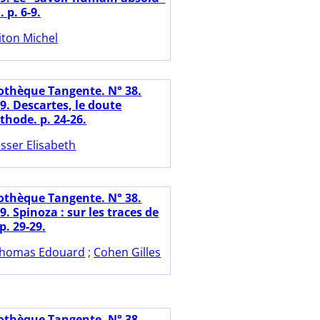
 p. 6-9.
iton Michel
iothèque Tangente. N° 38.
9. Descartes, le doute
ode. p. 24-26.
sser Elisabeth
iothèque Tangente. N° 38.
9. Spinoza : sur les traces de
p. 29-29.
homas Edouard
;
Cohen Gilles
iothèque Tangente. N° 38.