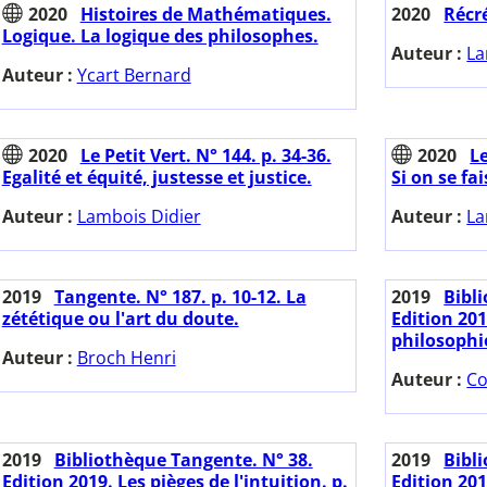
2020
Histoires de Mathématiques.
2020
Récr
Logique. La logique des philosophes.
Auteur :
La
Auteur :
Ycart Bernard
2020
Le Petit Vert. N° 144. p. 34-36.
2020
Le
Egalité et équité, justesse et justice.
Si on se fa
Auteur :
Lambois Didier
Auteur :
La
2019
Tangente. N° 187. p. 10-12. La
2019
Bibl
zététique ou l'art du doute.
Edition 20
philosophi
Auteur :
Broch Henri
Auteur :
Co
2019
Bibliothèque Tangente. N° 38.
2019
Bibl
Edition 2019. Les pièges de l'intuition. p.
Edition 201