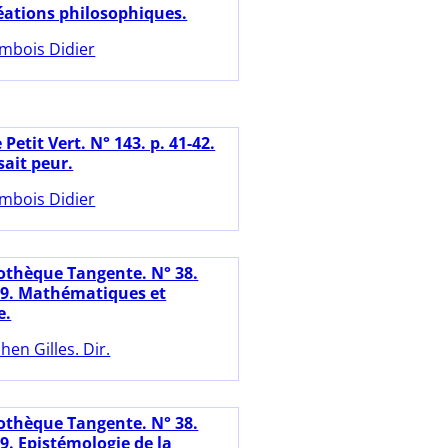
éations philosophiques.
mbois Didier
 Petit Vert. N° 143. p. 41-42.
isait peur.
mbois Didier
iothèque Tangente. N° 38.
19. Mathématiques et
e.
hen Gilles. Dir.
iothèque Tangente. N° 38.
9. Epistémologie de la