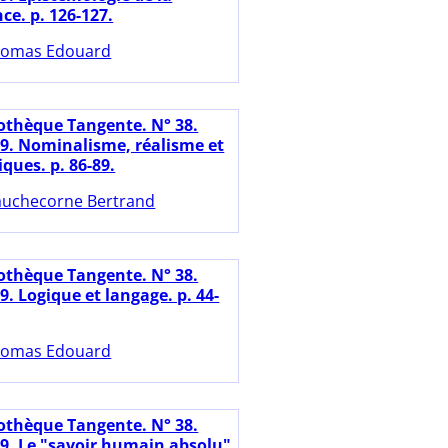
ce. p. 126-127.
omas Edouard
iothèque Tangente. N° 38.
19. Nominalisme, réalisme et
ues. p. 86-89.
uchecorne Bertrand
iothèque Tangente. N° 38.
9. Logique et langage. p. 44-
omas Edouard
iothèque Tangente. N° 38.
19. Le "savoir humain absolu"