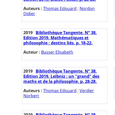
Auteurs :
Thomas Edouard
;
Nordon
Didier
2019
Bibliothèque Tangente. N° 38.
Edition 2019. Mathématiques et
philosophie : destins liés. p. 18-22.
Auteur :
Busser Elisabeth
2019
Bibliothèque Tangente. N° 38.
Edition 2019. Leibniz : un "grand" des
maths et de la philosophie. p. 28-28.
Auteurs :
Thomas Edouard
;
Verdier
Norbert
2019
Bibliothèque Tangente. N° 38.