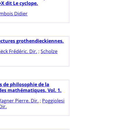
X dit Le cyclope.
mbois Didier
ectures grothendieckiennes.
aëck Frédéric. Dir.
;
Scholze
s de philosophie de la
 des mathématiques. Vol. 1.
agner Pierre. Dir.
;
Poggiolesi
Dir.