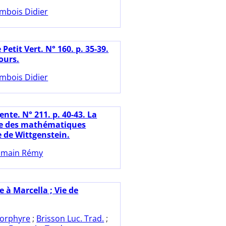
mbois Didier
 Petit Vert. N° 160. p. 35-39.
ours.
mbois Didier
nte. N° 211. p. 40-43. La
ie des mathématiques
e de Wittgenstein.
omain Rémy
e à Marcella ; Vie de
orphyre
;
Brisson Luc. Trad.
;