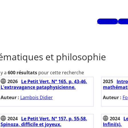
Mots-clés
Aute
matiques et philosophie
l y a
600 résultats
pour cette recherche
2026
Le Petit Vert. N° 165. p. 43-46.
2025
Intr
L'extravagance pataphysicienne.
mathémati
Auteur :
Lambois Didier
Auteur :
Fo
2024
Le Petit Vert. N° 157. p. 55-58.
2024
Le
Spinoza, difficile et joyeux.
Infini(s).