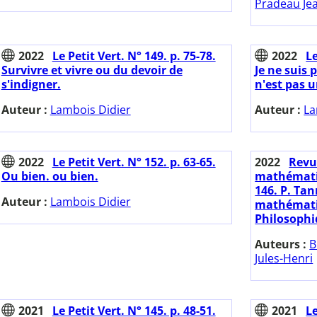
Pradeau Jea
2022
Le Petit Vert. N° 149. p. 75-78.
2022
Le
Survivre et vivre ou du devoir de
Je ne suis 
s'indigner.
n'est pas u
Auteur :
Lambois Didier
Auteur :
La
2022
Le Petit Vert. N° 152. p. 63-65.
2022
Revu
Ou bien. ou bien.
mathématiqu
146. P. Tann
Auteur :
Lambois Didier
mathémati
Philosophi
Auteurs :
B
Jules-Henri
2021
Le Petit Vert. N° 145. p. 48-51.
2021
Le