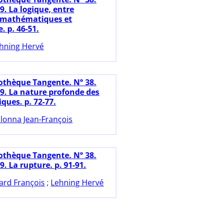
9. La logique, entre
 mathématiques et
. p. 46-51.
hning Hervé
iothèque Tangente. N° 38.
19. La nature profonde des
ues. p. 72-77.
lonna Jean-François
iothèque Tangente. N° 38.
9. La rupture. p. 91-91.
ard François
;
Lehning Hervé