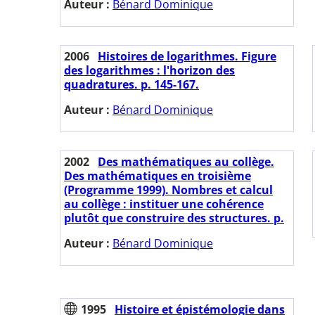
Auteur :
Bénard Dominique
2006
Histoires de logarithmes. Figure
des logarithmes : l'horizon des
quadratures. p. 145-167.
Auteur :
Bénard Dominique
2002
Des mathématiques au collège.
Des mathématiques en troisième
(Programme 1999). Nombres et calcul
au collège : instituer une cohérence
plutôt que construire des structures. p.
Auteur :
Bénard Dominique
1995
Histoire et épistémologie dans