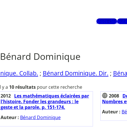
Mots-clés
Aute
Bénard Dominique
ique. Collab.
;
Bénard Dominique. Dir.
;
Béna
Il y a
10 résultats
pour cette recherche
2012
Les mathématiques éclairées par
2008
D
l'histoire. Fonder les grandeurs : le
Nombres et 
geste et la parole. p. 151-174.
Auteur :
Bé
Auteur :
Bénard Dominique