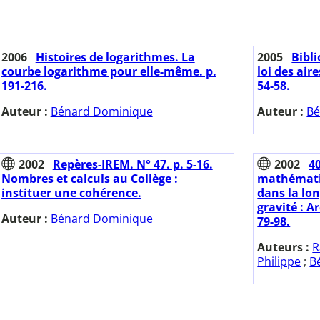
2006
Histoires de logarithmes. La
2005
Bibl
courbe logarithme pour elle-même. p.
loi des ai
191-216.
54-58.
Auteur :
Bénard Dominique
Auteur :
Bé
2002
Repères-IREM. N° 47. p. 5-16.
2002
40
Nombres et calculs au Collège :
mathémati
instituer une cohérence.
dans la lo
gravité : A
Auteur :
Bénard Dominique
79-98.
Auteurs :
R
Philippe
;
B