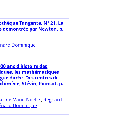
iothèque Tangente. N° 21. La
res démontrée par Newton. p.
nard Dominique
00 ans d'histoire des
ques, les mathématiques
ngue durée. Des centres de
rchimède, Stévin, Poinsot. p.
acine Marie-Noëlle
;
Regnard
énard Dominique