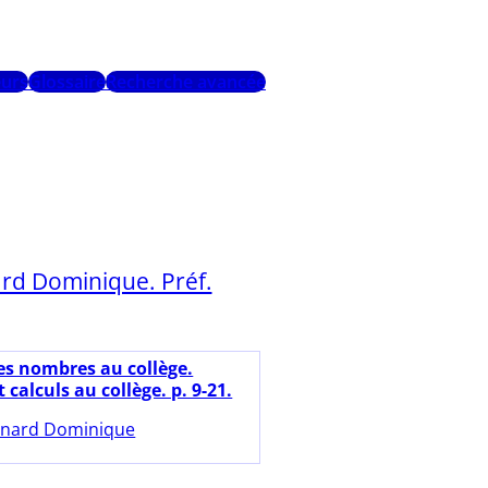
urs
Glossaire
Recherche avancée
rd Dominique. Préf.
es nombres au collège.
calculs au collège. p. 9-21.
nard Dominique