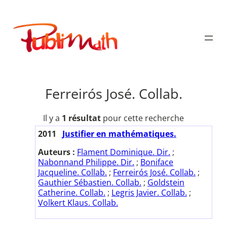
Aller
au
Publimath
contenu
Ferreirós José. Collab.
Il y a
1 résultat
pour cette recherche
2011
Justifier en mathématiques.
Auteurs :
Flament Dominique. Dir.
;
Nabonnand Philippe. Dir.
;
Boniface
Jacqueline. Collab.
;
Ferreirós José. Collab.
;
Gauthier Sébastien. Collab.
;
Goldstein
Catherine. Collab.
;
Legris Javier. Collab.
;
Volkert Klaus. Collab.