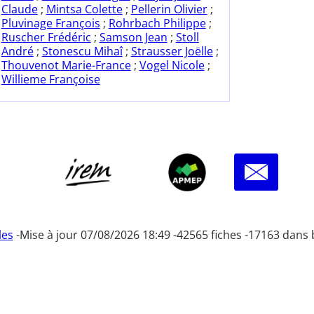
Claude
;
Mintsa Colette
;
Pellerin Olivier
;
Pluvinage François
;
Rohrbach Philippe
;
Ruscher Frédéric
;
Samson Jean
;
Stoll
André
;
Stonescu Mihaî
;
Strausser Joëlle
;
Thouvenot Marie-France
;
Vogel Nicole
;
Willieme Françoise
les
-
Mise à jour 07/08/2026 18:49 -
42565 fiches -
17163 dans 