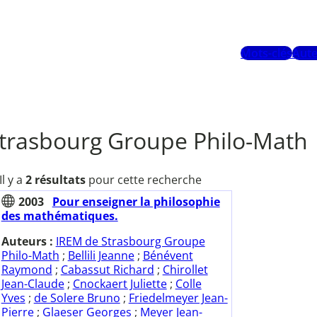
Mots-clés
Aute
trasbourg Groupe Philo-Math
Il y a
2 résultats
pour cette recherche
2003
Pour enseigner la philosophie
des mathématiques.
Auteurs :
IREM de Strasbourg Groupe
Philo-Math
;
Bellili Jeanne
;
Bénévent
Raymond
;
Cabassut Richard
;
Chirollet
Jean-Claude
;
Cnockaert Juliette
;
Colle
Yves
;
de Solere Bruno
;
Friedelmeyer Jean-
Pierre
;
Glaeser Georges
;
Meyer Jean-