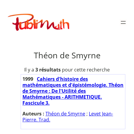
Aller
au
Publimath
contenu
Théon de Smyrne
Il y a
3 résultats
pour cette recherche
1999
Cahiers d'histoire des
mathématiques et d'épistémologie. Théon
de Smyrne : De l'Utilité des
Mathématiques - ARITHMETIQUE.
Fascicule 3.
Auteurs :
Théon de Smyrne
;
Levet Jean-
Pierre. Trad.