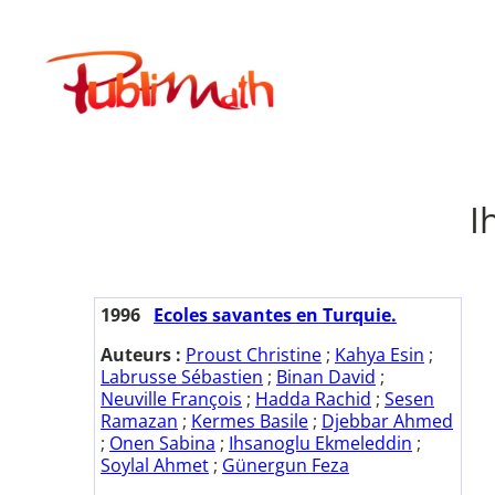
Aller
au
Publimath
contenu
I
1996
Ecoles savantes en Turquie.
Auteurs :
Proust Christine
;
Kahya Esin
;
Labrusse Sébastien
;
Binan David
;
Neuville François
;
Hadda Rachid
;
Sesen
Ramazan
;
Kermes Basile
;
Djebbar Ahmed
;
Onen Sabina
;
Ihsanoglu Ekmeleddin
;
Soylal Ahmet
;
Günergun Feza