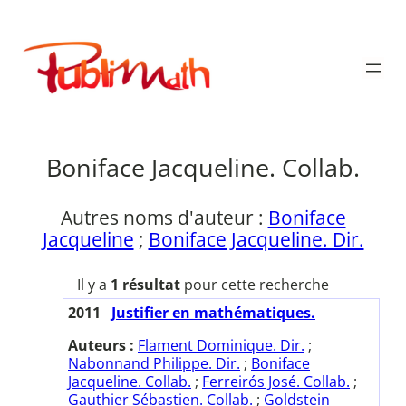
Aller
au
Publimath
contenu
Boniface Jacqueline. Collab.
Autres noms d'auteur :
Boniface
Jacqueline
;
Boniface Jacqueline. Dir.
Il y a
1 résultat
pour cette recherche
2011
Justifier en mathématiques.
Auteurs :
Flament Dominique. Dir.
;
Nabonnand Philippe. Dir.
;
Boniface
Jacqueline. Collab.
;
Ferreirós José. Collab.
;
Gauthier Sébastien. Collab.
;
Goldstein