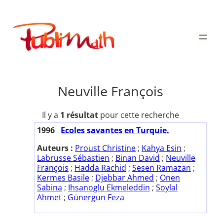
Aller
au
Publimath
contenu
Neuville François
Il y a
1 résultat
pour cette recherche
1996
Ecoles savantes en Turquie.
Auteurs :
Proust Christine
;
Kahya Esin
;
Labrusse Sébastien
;
Binan David
;
Neuville
François
;
Hadda Rachid
;
Sesen Ramazan
;
Kermes Basile
;
Djebbar Ahmed
;
Onen
Sabina
;
Ihsanoglu Ekmeleddin
;
Soylal
Ahmet
;
Günergun Feza