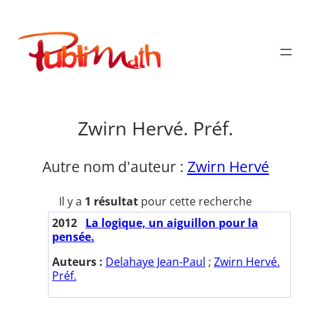
Aller
au
Publimath
contenu
Zwirn Hervé. Préf.
Autre nom d'auteur :
Zwirn Hervé
Il y a
1 résultat
pour cette recherche
2012
La logique, un aiguillon pour la
pensée.
Auteurs :
Delahaye Jean-Paul
;
Zwirn Hervé.
Préf.