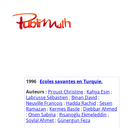
Aller
au
Publimath
contenu
1996
Ecoles savantes en Turquie.
Auteurs :
Proust Christine
;
Kahya Esin
;
Labrusse Sébastien
;
Binan David
;
Neuville François
;
Hadda Rachid
;
Sesen
Ramazan
;
Kermes Basile
;
Djebbar Ahmed
;
Onen Sabina
;
Ihsanoglu Ekmeleddin
;
Soylal Ahmet
;
Günergun Feza