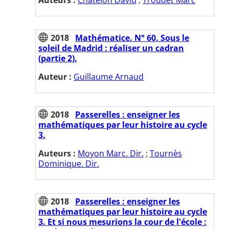
2018
Mathématice. N° 60. Sous le
soleil de Madrid : réaliser un cadran
(partie 2).
Auteur :
Guillaume Arnaud
2018
Passerelles : enseigner les
mathématiques par leur histoire au cycle
3.
Auteurs :
Moyon Marc. Dir.
;
Tournès
Dominique. Dir.
2018
Passerelles : enseigner les
mathématiques par leur histoire au cycle
3. Et si nous mesurions la cour de l'école :