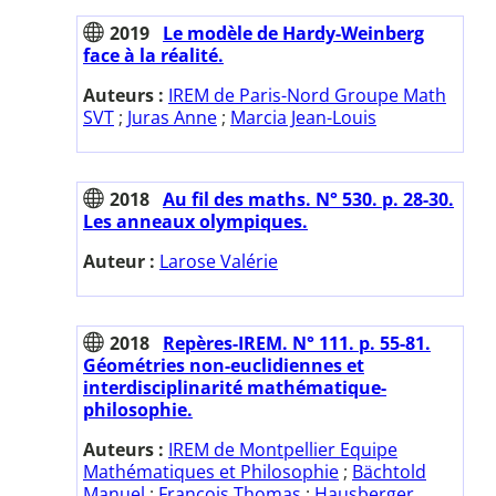
2019
Le modèle de Hardy-Weinberg
face à la réalité.
Auteurs :
IREM de Paris-Nord Groupe Math
SVT
;
Juras Anne
;
Marcia Jean-Louis
2018
Au fil des maths. N° 530. p. 28-30.
Les anneaux olympiques.
Auteur :
Larose Valérie
2018
Repères-IREM. N° 111. p. 55-81.
Géométries non-euclidiennes et
interdisciplinarité mathématique-
philosophie.
Auteurs :
IREM de Montpellier Equipe
Mathématiques et Philosophie
;
Bächtold
Manuel
;
François Thomas
;
Hausberger