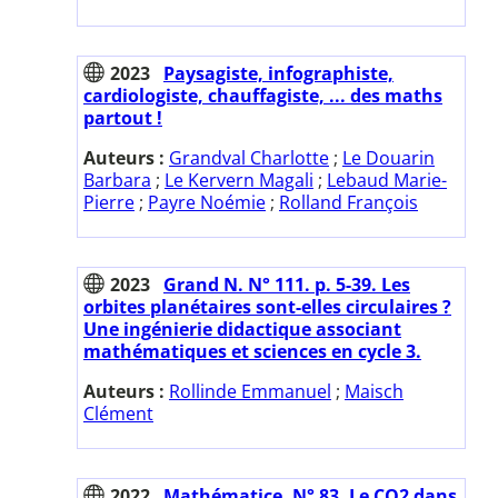
2023
Paysagiste, infographiste,
cardiologiste, chauffagiste, ... des maths
partout !
Auteurs :
Grandval Charlotte
;
Le Douarin
Barbara
;
Le Kervern Magali
;
Lebaud Marie-
Pierre
;
Payre Noémie
;
Rolland François
2023
Grand N. N° 111. p. 5-39. Les
orbites planétaires sont-elles circulaires ?
Une ingénierie didactique associant
mathématiques et sciences en cycle 3.
Auteurs :
Rollinde Emmanuel
;
Maisch
Clément
2022
Mathématice. N° 83. Le CO2 dans