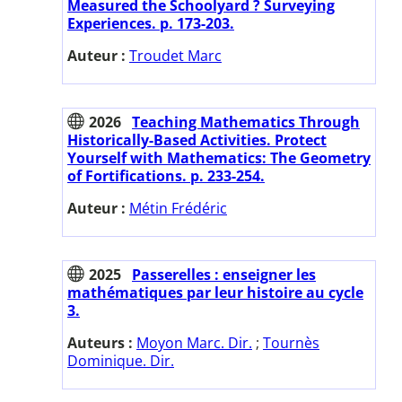
Measured the Schoolyard ? Surveying
Experiences. p. 173-203.
Auteur :
Troudet Marc
2026
Teaching Mathematics Through
Historically-Based Activities. Protect
Yourself with Mathematics: The Geometry
of Fortifications. p. 233-254.
Auteur :
Métin Frédéric
2025
Passerelles : enseigner les
mathématiques par leur histoire au cycle
3.
Auteurs :
Moyon Marc. Dir.
;
Tournès
Dominique. Dir.