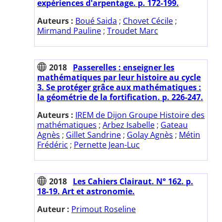
expériences d'arpentage. p. 172-199.
Auteurs :
Boué Saida
;
Chovet Cécile
;
Mirmand Pauline
;
Troudet Marc
2018
Passerelles : enseigner les
mathématiques par leur histoire au cycle
3. Se protéger grâce aux mathématiques :
la géométrie de la fortification. p. 226-247.
Auteurs :
IREM de Dijon Groupe Histoire des
mathématiques
;
Arbez Isabelle
;
Gateau
Agnès
;
Gillet Sandrine
;
Golay Agnès
;
Métin
Frédéric
;
Pernette Jean-Luc
2018
Les Cahiers Clairaut. N° 162. p.
18-19. Art et astronomie.
Auteur :
Primout Roseline