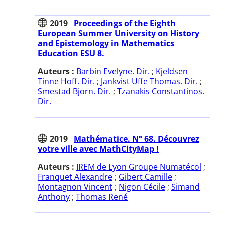
2019
Proceedings of the Eighth
European Summer University on History
and Epistemology in Mathematics
Education ESU 8.
Auteurs :
Barbin Evelyne. Dir.
;
Kjeldsen
Tinne Hoff. Dir.
;
Jankvist Uffe Thomas. Dir.
;
Smestad Bjorn. Dir.
;
Tzanakis Constantinos.
Dir.
2019
Mathématice. N° 68. Découvrez
votre ville avec MathCityMap !
Auteurs :
IREM de Lyon Groupe Numatécol
;
Franquet Alexandre
;
Gibert Camille
;
Montagnon Vincent
;
Nigon Cécile
;
Simand
Anthony
;
Thomas René