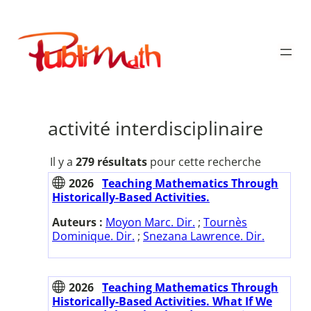
Aller
au
Publimath
contenu
activité interdisciplinaire
Il y a
279 résultats
pour cette recherche
2026
Teaching Mathematics Through
Historically-Based Activities.
Auteurs :
Moyon Marc. Dir.
;
Tournès
Dominique. Dir.
;
Snezana Lawrence. Dir.
2026
Teaching Mathematics Through
Historically-Based Activities. What If We