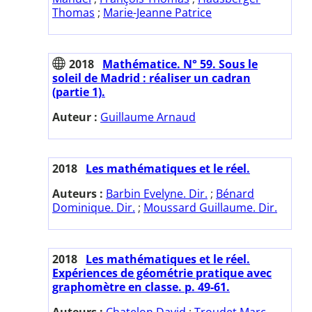
Thomas
;
Marie-Jeanne Patrice
2018
Mathématice. N° 59. Sous le
soleil de Madrid : réaliser un cadran
(partie 1).
Auteur :
Guillaume Arnaud
2018
Les mathématiques et le réel.
Auteurs :
Barbin Evelyne. Dir.
;
Bénard
Dominique. Dir.
;
Moussard Guillaume. Dir.
2018
Les mathématiques et le réel.
Expériences de géométrie pratique avec
graphomètre en classe. p. 49-61.
Auteurs :
Chatelon David
;
Troudet Marc