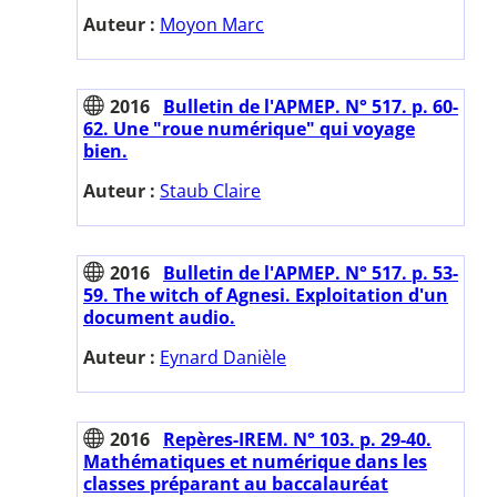
Auteur :
Moyon Marc
2016
Bulletin de l'APMEP. N° 517. p. 60-
62. Une "roue numérique" qui voyage
bien.
Auteur :
Staub Claire
2016
Bulletin de l'APMEP. N° 517. p. 53-
59. The witch of Agnesi. Exploitation d'un
document audio.
Auteur :
Eynard Danièle
2016
Repères-IREM. N° 103. p. 29-40.
Mathématiques et numérique dans les
classes préparant au baccalauréat