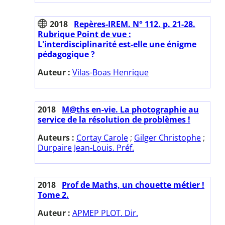
2018
Repères-IREM. N° 112. p. 21-28.
Rubrique Point de vue :
L'interdisciplinarité est-elle une énigme
pédagogique ?
Auteur :
Vilas-Boas Henrique
2018
M@ths en-vie. La photographie au
service de la résolution de problèmes !
Auteurs :
Cortay Carole
;
Gilger Christophe
;
Durpaire Jean-Louis. Préf.
2018
Prof de Maths, un chouette métier !
Tome 2.
Auteur :
APMEP PLOT. Dir.