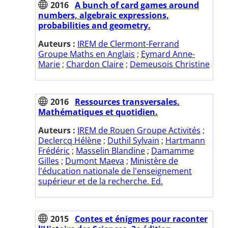
2016
A bunch of card games around
numbers, algebraic expressions,
probabilities and geometry.
Auteurs :
IREM de Clermont-Ferrand
Groupe Maths en Anglais
;
Eymard Anne-
Marie
;
Chardon Claire
;
Demeusois Christine
2016
Ressources transversales.
Mathématiques et quotidien.
Auteurs :
IREM de Rouen Groupe Activités
;
Declercq Hélène
;
Duthil Sylvain
;
Hartmann
Frédéric
;
Masselin Blandine
;
Damamme
Gilles
;
Dumont Maeva
;
Ministère de
l'éducation nationale de l'enseignement
supérieur et de la recherche. Ed.
2015
Contes et énigmes pour raconter