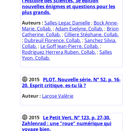
l'Histoire des Sciences. 3e édition
nouvelles énigmes et questions pour les
plus grands.
Auteurs :
Salles-Legac Danielle
;
Bock Anne-
Marie. Collab.
;
Adam Evelyne. Collab.
;
Brion
Catherine. Collab.
;
Cilliere Stéphane. Collab.
;
Dubreuil Florence. Collab.
;
Sanchez Silvia.
Collab.
;
Le Goff Jean-Pierre. Collab.
;
Rodriguez Herrera Ruben. Collab.
;
Salles
Yvon. Collab.
2015
PLOT. Nouvelle série. N° 52. p. 16-
20. Esprit critique, es-tu là ?
Auteur :
Larose Valérie
2015
Le Petit Vert. N° 123. p. 27-30.
Zahlenrad : une "roue" numérique qui
voyage bien.