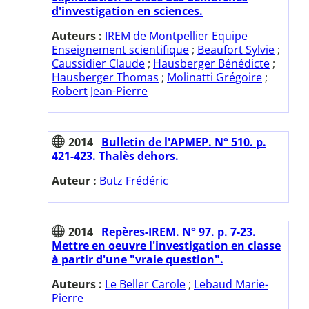
d'investigation en sciences.
Auteurs :
IREM de Montpellier Equipe
Enseignement scientifique
;
Beaufort Sylvie
;
Caussidier Claude
;
Hausberger Bénédicte
;
Hausberger Thomas
;
Molinatti Grégoire
;
Robert Jean-Pierre
2014
Bulletin de l'APMEP. N° 510. p.
421-423. Thalès dehors.
Auteur :
Butz Frédéric
2014
Repères-IREM. N° 97. p. 7-23.
Mettre en oeuvre l'investigation en classe
à partir d'une "vraie question".
Auteurs :
Le Beller Carole
;
Lebaud Marie-
Pierre