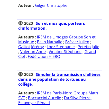
Auteur :
Gilger Christophe
2020
Son et musique, porteurs
d'information.
Auteurs :
IREM de Limoges Groupe Son et
Musique
;
Belin Nathalie
;
Brévier Julien
;
Galliot Jérémy
;
Lhez Stéphanie
;
Petetin Julie
;
Valentin Anne
;
Vinatier Stéphane
;
Grand
Ciel
;
Fédération HIERO
2020
Simuler la transmission d'allènes
dans une population de tortues au
collège.
Auteurs :
IREM de Paris-Nord Groupe Math
SVT
;
Boccaccini Aurélie
;
Da Silva Pierre
;
Estavoyer Rénald