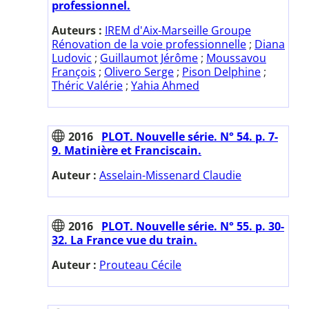
professionnel.
Auteurs :
IREM d'Aix-Marseille Groupe
Rénovation de la voie professionnelle
;
Diana
Ludovic
;
Guillaumot Jérôme
;
Moussavou
François
;
Olivero Serge
;
Pison Delphine
;
Théric Valérie
;
Yahia Ahmed
2016
PLOT. Nouvelle série. N° 54. p. 7-
9. Matinière et Franciscain.
Auteur :
Asselain-Missenard Claudie
2016
PLOT. Nouvelle série. N° 55. p. 30-
32. La France vue du train.
Auteur :
Prouteau Cécile