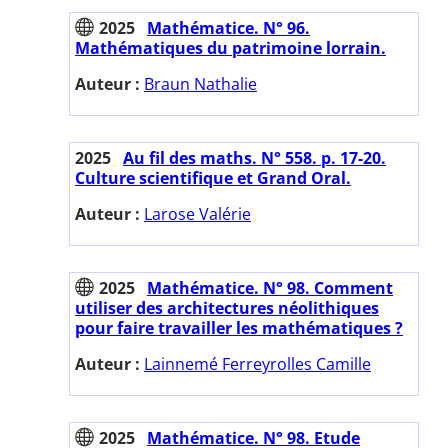
2025
Mathématice. N° 96.
Mathématiques du patrimoine lorrain.
Auteur :
Braun Nathalie
2025
Au fil des maths. N° 558. p. 17-20.
Culture scientifique et Grand Oral.
Auteur :
Larose Valérie
2025
Mathématice. N° 98. Comment
utiliser des architectures néolithiques
pour faire travailler les mathématiques ?
Auteur :
Lainnemé Ferreyrolles Camille
2025
Mathématice. N° 98. Etude