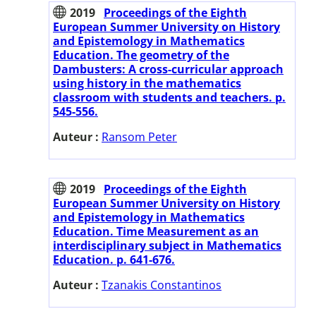
2019
Proceedings of the Eighth
European Summer University on History
and Epistemology in Mathematics
Education. The geometry of the
Dambusters: A cross-curricular approach
using history in the mathematics
classroom with students and teachers. p.
545-556.
Auteur :
Ransom Peter
2019
Proceedings of the Eighth
European Summer University on History
and Epistemology in Mathematics
Education. Time Measurement as an
interdisciplinary subject in Mathematics
Education. p. 641-676.
Auteur :
Tzanakis Constantinos