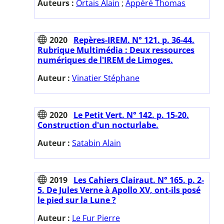
Auteurs :
Ortais Alain
;
Appéré Thomas
2020
Repères-IREM. N° 121. p. 36-44.
Rubrique Multimédia : Deux ressources
numériques de l'IREM de Limoges.
Auteur :
Vinatier Stéphane
2020
Le Petit Vert. N° 142. p. 15-20.
Construction d'un nocturlabe.
Auteur :
Satabin Alain
2019
Les Cahiers Clairaut. N° 165. p. 2-
5. De Jules Verne à Apollo XV, ont-ils posé
le pied sur la Lune ?
Auteur :
Le Fur Pierre