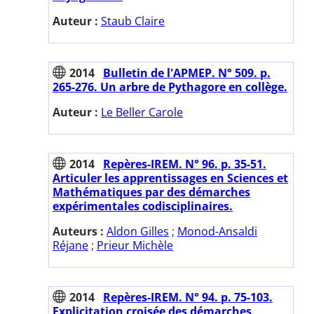
Auteur :
Staub Claire
2014
Bulletin de l'APMEP. N° 509. p.
265-276. Un arbre de Pythagore en collège.
Auteur :
Le Beller Carole
2014
Repères-IREM. N° 96. p. 35-51.
Articuler les apprentissages en Sciences et
Mathématiques par des démarches
expérimentales codisciplinaires.
Auteurs :
Aldon Gilles
;
Monod-Ansaldi
Réjane
;
Prieur Michèle
2014
Repères-IREM. N° 94. p. 75-103.
Explicitation croisée des démarches