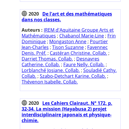
2020
De l'art et des mathématiques
dans nos classes.
Auteurs :
IREM d'Aquitaine Groupe Arts et
Mathématiques
;
Chabanol Marie-Line
;
Frin
Dominique
;
Mongaston Anne
;
Pourtier
Jean-Charles
;
Tison Suzanne
;
Favennec
Denis. Préf.
;
Castéran Christine. Collab.
;
Darriet Thomas. Collab.
;
Desnavres
Catherine. Collab.
;
Faure Nelly. Collab.
;
Lorblanché Josiane. Collab.
;
Souladié Cathy.
Collab.
;
Szabo-Detchart Karine. Collab.
;
Thévenon Isabelle. Collab.
2020
Les Cahiers Clairaut. N° 172. p.
32-34. La mission (Hayabusa 2) projet
interdisciplinaire japonais et physique-
chimie.