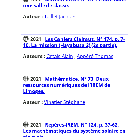
une salle de classe.
Auteur :
Taillet Jacques
2021
Les Cahiers Clairaut. N° 174. p. 7-
10. La mission (Hayabusa 2) (2e partie).
Auteurs :
Ortais Alain
;
Appéré Thomas
2021
Mathématice. N° 73. Deux
ressources numériques de l'IREM de
Limoges.
Auteur :
Vinatier Stéphane
2021
Repères-IREM. N° 124. p. 37-62.
Les mathématiques du système solaire en
plein air.