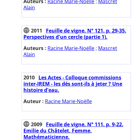
Auteurs :
Racine Marie-Noëlle
;
Mascret
Alain
2011
Feuille de vigne. N° 121. p. 29-35.
Perspectives d'un cercle (partie 1).
Auteurs :
Racine Marie-Noëlle
;
Mascret
Alain
2010
Les Actes - Colloque commissions
inter-IREM - les dés sont-ils à jeter ? Une
histoire d'eau.
Auteur :
Racine Marie-Noëlle
2009
Feuille de vigne. N° 111. p. 9-22.
Emilie du Châtelet, Femme,
Mathématicienne.