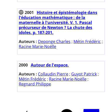
2001
Histoire et épistémologie dans
l'éducation mathématique : de la
maternelle à l'université. V. 1. Pascal
précurseur de Newton ? La chute des
idoles. p. 187-201.
Auteurs :
Deponge Charles
;
Métin Frédéric
;
Racine Marie-Noëlle
2000
Autour de l'espace.
Auteurs :
Collaudin Pierre
;
Guyot Patrick
;
Métin Frédéric
;
Racine Marie-Noëlle
;
Regnard Philippe