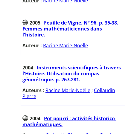
Auteur :
Racine Marie-Noëlle
2005
Feuille de Vigne. N° 96. p. 35-38.
Femmes mathématiciennes dans
l'histoire.
Auteur :
Racine Marie-Noëlle
2004
Instruments scientifiques à travers
l'Histoire. Utilisation du compas
géométrique. p. 267-281.
Auteurs :
Racine Marie-Noëlle
;
Collaudin
Pierre
2004
Pot pourri : activités historico-
mathématiques.