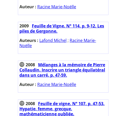
Auteur :
Racine Marie-Noëlle
2009
Feuille de Vigne. N° 114. p. 9-12. Les
piles de Gergonne.
Auteurs :
Lafond Michel
;
Racine Marie-
Noëlle
2008
Mélanges à la mémoire de Pierre
Collaudin. Inscrire un triangle équilatéral
dans un carré. p. 47-59.
Auteur :
Racine Marie-Noëlle
2008
Feuille de vigne. N° 107. p. 47-53.
Hypatie, femme, grecque,
mathématicienne oubliée.