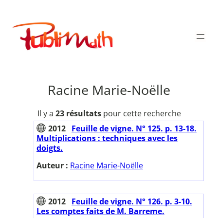
Aller
au
Publimath
contenu
Racine Marie-Noëlle
Il y a
23 résultats
pour cette recherche
2012
Feuille de vigne. N° 125. p. 13-18.
Multiplications : techniques avec les
doigts.
Auteur :
Racine Marie-Noëlle
2012
Feuille de vigne. N° 126. p. 3-10.
Les comptes faits de M. Barreme.