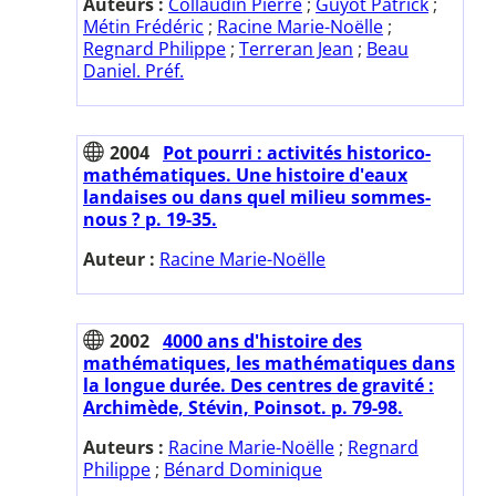
Auteurs :
Collaudin Pierre
;
Guyot Patrick
;
Métin Frédéric
;
Racine Marie-Noëlle
;
Regnard Philippe
;
Terreran Jean
;
Beau
Daniel. Préf.
2004
Pot pourri : activités historico-
mathématiques. Une histoire d'eaux
landaises ou dans quel milieu sommes-
nous ? p. 19-35.
Auteur :
Racine Marie-Noëlle
2002
4000 ans d'histoire des
mathématiques, les mathématiques dans
la longue durée. Des centres de gravité :
Archimède, Stévin, Poinsot. p. 79-98.
Auteurs :
Racine Marie-Noëlle
;
Regnard
Philippe
;
Bénard Dominique