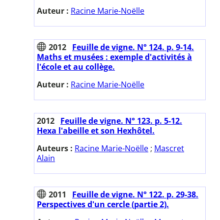
Auteur :
Racine Marie-Noëlle
2012
Feuille de vigne. N° 124. p. 9-14.
Maths et musées : exemple d'activités à
l'école et au collège.
Auteur :
Racine Marie-Noëlle
2012
Feuille de vigne. N° 123. p. 5-12.
Hexa l'abeille et son Hexhôtel.
Auteurs :
Racine Marie-Noëlle
;
Mascret
Alain
2011
Feuille de vigne. N° 122. p. 29-38.
Perspectives d'un cercle (partie 2).