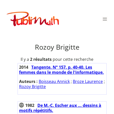
Aller
au
Publimath
contenu
Rozoy Brigitte
Il y a
2 résultats
pour cette recherche
2014
Tangente. N° 157. p. 40-40. Les
femmes dans le monde de l'informatique.
Auteurs :
Boisseau Annick
;
Broze Laurence
;
Rozoy Brigitte
1982
De M.-C. Escher aux ... dessins à
motifs répétitifs.