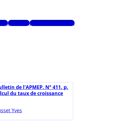
urs
Glossaire
Recherche avancée
lletin de l'APMEP. N° 411. p.
lcul du taux de croissance
sset Yves