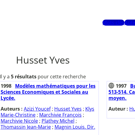
Mots-clés
Aute
Husset Yves
Il y a
5 résultats
pour cette recherche
1998
Modèles mathématiques pour les
1997
Bu
Sciences Economiques et Sociales au
513-514. Ca
Lycée.
moyen.
Auteurs :
Azizi Youcef
;
Husset Yves
;
Klys
Auteur :
Hu
Marie-Christine
;
Marchivie François
;
Marchivie Nicole
;
Plathey Michel
;
Thomassin Jean-Marie
;
Magnin Louis. Dir.