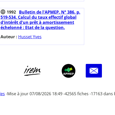
1992
Bulletin de l'APMEP. N° 386. p.
519-534. Calcul du taux effectif global
d'intérêt d'un prêt à amortissement
échelonné : Etat de la question.
Auteur :
Husset Yves
les
-
Mise à jour 07/08/2026 18:49 -
42565 fiches -
17163 dans 