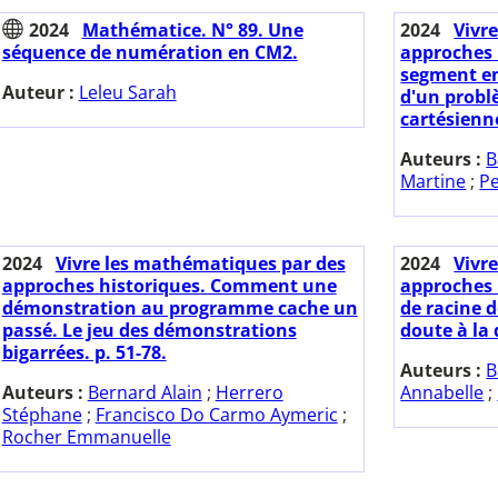
2024
Mathématice. N° 89. Une
2024
Vivr
séquence de numération en CM2.
approches 
segment e
Auteur :
Leleu Sarah
d'un probl
cartésienne
Auteurs :
B
Martine
;
Pe
2024
Vivre les mathématiques par des
2024
Vivr
approches historiques. Comment une
approches h
démonstration au programme cache un
de racine d
passé. Le jeu des démonstrations
doute à la
bigarrées. p. 51-78.
Auteurs :
B
Auteurs :
Bernard Alain
;
Herrero
Annabelle
;
Stéphane
;
Francisco Do Carmo Aymeric
;
Rocher Emmanuelle