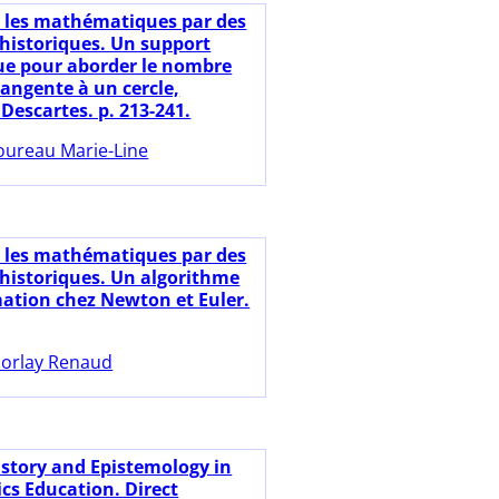
e les mathématiques par des
historiques. Un support
e pour aborder le nombre
 tangente à un cercle,
 Descartes. p. 213-241.
ureau Marie-Line
e les mathématiques par des
historiques. Un algorithme
ation chez Newton et Euler.
orlay Renaud
istory and Epistemology in
s Education. Direct