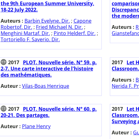
the 9th European Summer University,
comparison
18-22 July 2022.
Discrepanc
the modern
Auteurs :
Barbin Evelyne. Dir.
;
Capone
Robertof. Dir.
;
Fried Michael N. Dir.
;
Auteurs :
R
Menghini Martaf. Dir.
;
Pinto Helderf. Dir.
;
Gianstefan
Tortoriello F. Saverio. Dir.
2017
PLOT. Nouvelle série. N° 59. p.
2017
Let 
2-7. Une carte interactive de l'histoire
Classroom
des mathématiques.
Auteurs :
B
Auteur :
Vilas-Boas Henrique
Nerida F. Pr
2017
PLOT. Nouvelle série. N° 60. p.
2017
Let 
20-21. Des partages.
Classroom.
Surveying 
Auteur :
Plane Henry
Auteur :
Gu