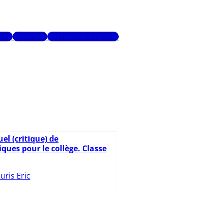
urs
Glossaire
Recherche avancée
el (critique) de
ues pour le collège. Classe
uris Eric