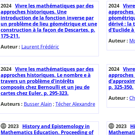
2024
Vivre les mathématiques par des
2024
Vivr
approches historiques. Une
approches 
introduction de la fonction inverse par
géométriqu
un problème de lieu géométrique et une
dérivé : la
construction à la façon de Descartes. p.
d'Euclide à
175-211.
Auteur :
Mo
Auteur :
Laurent Frédéric
2024
Vivre les mathématiques par des
2024
Vivr
approches historiques. Le nombre e à
approches 
travers un problème d'intérêts
d'approxim
composés chez Bernoulli et un jeu de
p. 325-350.
cartes chez Euler. p. 295-323.
Auteur :
Ch
Auteurs :
Busser Alain
;
Técher Alexandre
2023
History and Epistemology in
2023
H
Mathematics Education. Proceeding of
Mathematic