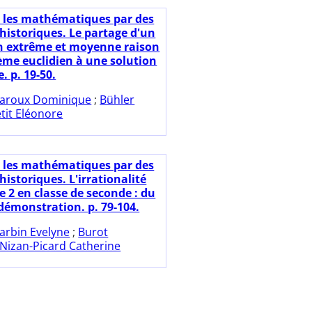
e les mathématiques par des
historiques. Le partage d'un
n extrême et moyenne raison
ème euclidien à une solution
. p. 19-50.
aroux Dominique
;
Bühler
tit Eléonore
e les mathématiques par des
istoriques. L'irrationalité
e 2 en classe de seconde : du
 démonstration. p. 79-104.
arbin Evelyne
;
Burot
Nizan-Picard Catherine