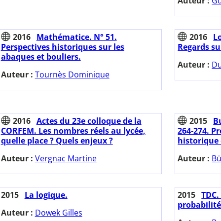
Auteur :
Gu
2016
Mathématice. N° 51.
2016
Lo
Perspectives historiques sur les
Regards su
abaques et bouliers.
Auteur :
Du
Auteur :
Tournès Dominique
2016
Actes du 23e colloque de la
2015
Bu
CORFEM. Les nombres réels au lycée,
264-274. Pr
quelle place ? Quels enjeux ?
historique 
Auteur :
Vergnac Martine
Auteur :
Bü
2015
La logique.
2015
TDC. 
probabilité
Auteur :
Dowek Gilles