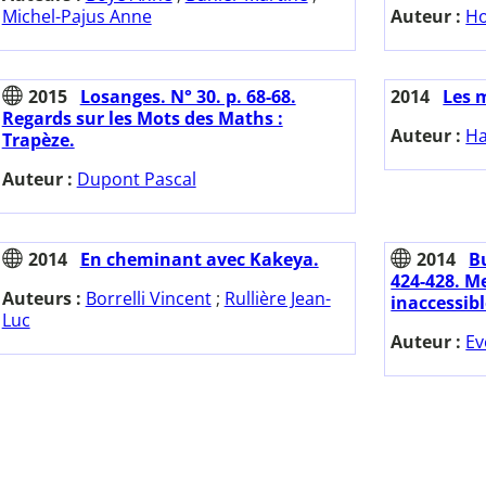
Michel-Pajus Anne
Auteur :
Ho
2015
Losanges. N° 30. p. 68-68.
2014
Les 
Regards sur les Mots des Maths :
Auteur :
Ha
Trapèze.
Auteur :
Dupont Pascal
2014
En cheminant avec Kakeya.
2014
Bu
424-428. M
Auteurs :
Borrelli Vincent
;
Rullière Jean-
inaccessib
Luc
Auteur :
Ev