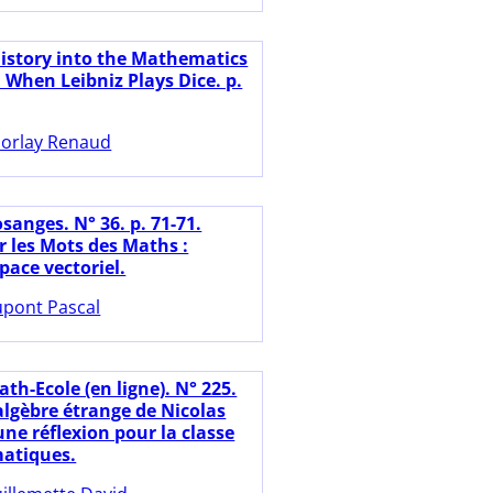
History into the Mathematics
 When Leibniz Plays Dice. p.
orlay Renaud
sanges. N° 36. p. 71-71.
r les Mots des Maths :
pace vectoriel.
pont Pascal
th-Ecole (en ligne). N° 225.
'algèbre étrange de Nicolas
ne réflexion pour la classe
atiques.