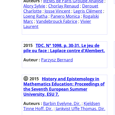
Auteurs :
IREMS de Paris Groupe Analyse
;
Alory Sylvie
;
Chorlay Renaud
;
Derouet
Charlotte
;
Josse Vincent
;
Legris Clément
;
Loeng Ratha
;
Panero Monica
;
Rogalski
Marc
;
Vandebrouck Fabrice
;
Vivier
Laurent
2015
TDC. N° 1098. p. 30-31. Le jeu de
pile ou face : Laplace contre d'Alembert.
Auteur :
Parzysz Bernard
2015
History and Epistemology in
Mathematics Education: Proceedings of
the Seventh European Summer
University. ESU 7.
Auteurs :
Barbin Evelyne. Dir.
;
Kjeldsen
Tinne Hoff. Dir.
;
Jankvist Uffe Thomas. Dir.