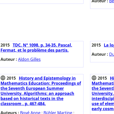
Auteur :
Be
2015
TDC. N° 1098. p. 34-35. Pascal,
2015
La lo
Fermat, et le problème des partis.
Auteur :
Du
Auteur :
Aldon Gilles
2015
History and Epistemology in
2015
H
Mathematics Education: Proceedings of
Mathematic
the Seventh European Summer
the Seven
University. Algorithms: an approach
University
based on historical texts in the
interdisci
classroom . p. 467-484.
use of ele
early cosmo
Auteurs :
Boyé Anne
;
Bühler Martine
;