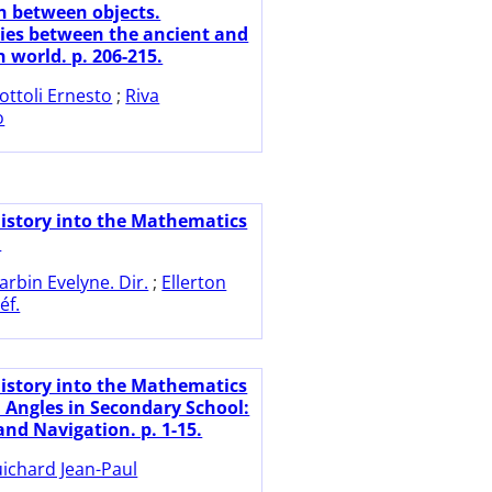
 between objects.
ies between the ancient and
 world. p. 206-215.
ottoli Ernesto
;
Riva
o
History into the Mathematics
.
arbin Evelyne. Dir.
;
Ellerton
éf.
History into the Mathematics
 Angles in Secondary School:
and Navigation. p. 1-15.
ichard Jean-Paul