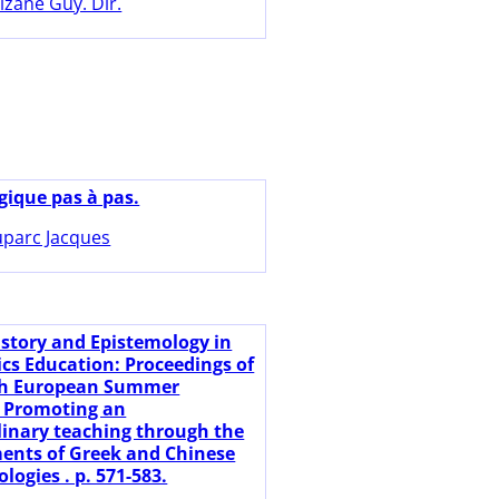
lzane Guy. Dir.
gique pas à pas.
parc Jacques
istory and Epistemology in
s Education: Proceedings of
th European Summer
. Promoting an
plinary teaching through the
ments of Greek and Chinese
logies . p. 571-583.