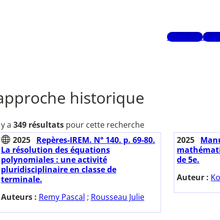
Mots-clés
Aute
approche historique
l y a
349 résultats
pour cette recherche
2025
Repères-IREM. N° 140. p. 69-80.
2025
Manu
La résolution des équations
mathématiq
polynomiales : une activité
de 5e.
pluridisciplinaire en classe de
Auteur :
Ko
terminale.
Auteurs :
Remy Pascal
;
Rousseau Julie