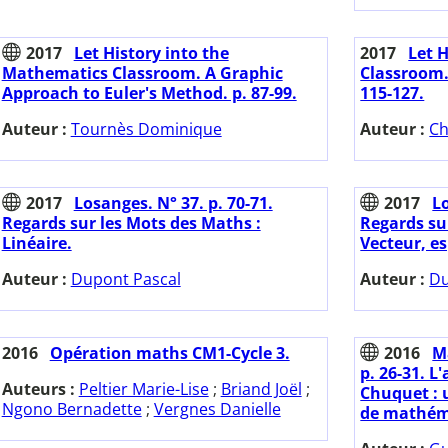
2017
Let History into the
2017
Let 
Mathematics Classroom. A Graphic
Classroom.
Approach to Euler's Method. p. 87-99.
115-127.
Auteur :
Tournès Dominique
Auteur :
Ch
2017
Losanges. N° 37. p. 70-71.
2017
Lo
Regards sur les Mots des Maths :
Regards su
Linéaire.
Vecteur, es
Auteur :
Dupont Pascal
Auteur :
Du
2016
Opération maths CM1-Cycle 3.
2016
Ma
p. 26-31. L
Auteurs :
Peltier Marie-Lise
;
Briand Joël
;
Chuquet : u
Ngono Bernadette
;
Vergnes Danielle
de mathém