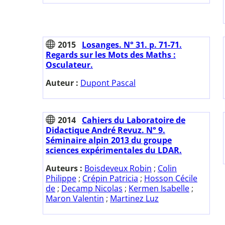
2015
Losanges. N° 31. p. 71-71.
Regards sur les Mots des Maths :
Osculateur.
Auteur :
Dupont Pascal
2014
Cahiers du Laboratoire de
Didactique André Revuz. N° 9.
Séminaire alpin 2013 du groupe
sciences expérimentales du LDAR.
Auteurs :
Boisdeveux Robin
;
Colin
Philippe
;
Crépin Patricia
;
Hosson Cécile
de
;
Decamp Nicolas
;
Kermen Isabelle
;
Maron Valentin
;
Martinez Luz