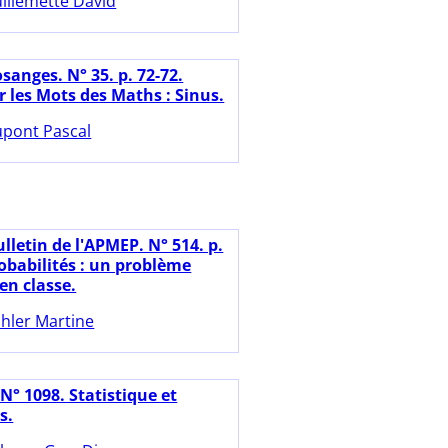
illemette David
sanges. N° 35. p. 72-72.
r les Mots des Maths : Sinus.
pont Pascal
lletin de l'APMEP. N° 514. p.
obabilités : un problème
en classe.
hler Martine
N° 1098. Statistique et
s.