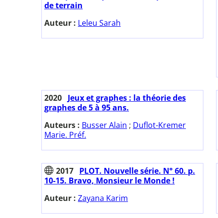
de terrain
Auteur :
Leleu Sarah
2020
Jeux et graphes : la théorie des
graphes de 5 à 95 ans.
Auteurs :
Busser Alain
;
Duflot-Kremer
Marie. Préf.
2017
PLOT. Nouvelle série. N° 60. p.
10-15. Bravo, Monsieur le Monde !
Auteur :
Zayana Karim